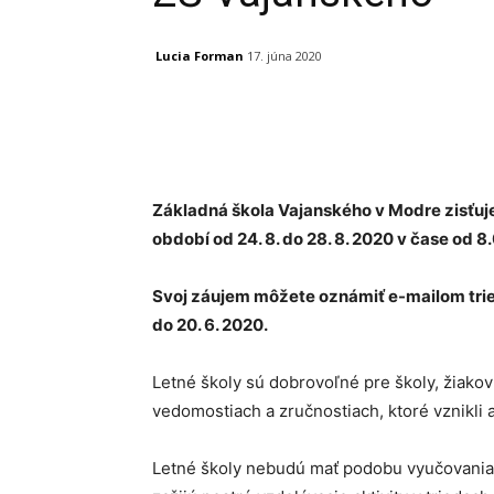
Lucia Forman
17. júna 2020
Facebook
X
Linkedin
Základná škola Vajanského v Modre zisťuje 
období od 24. 8. do 28. 8. 2020 v čase od 8
Svoj záujem môžete oznámiť e-mailom tri
do 20. 6. 2020.
Letné školy sú dobrovoľné pre školy, žiakov
vedomostiach a zručnostiach, ktoré vznikli a
Letné školy nebudú mať podobu vyučovania 