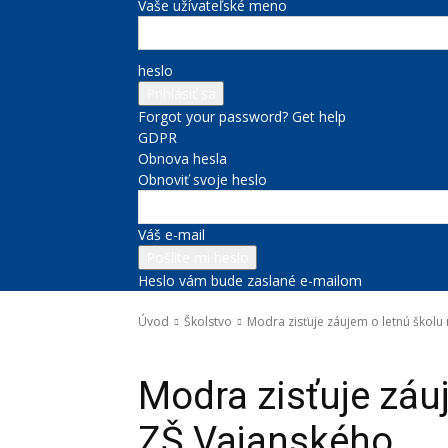
Vaše užívateľské meno
heslo
Forgot your password? Get help
GDPR
Obnova hesla
Obnoviť svoje heslo
Váš e-mail
Heslo vám bude zaslané e-mailom
Úvod
Školstvo
Modra zisťuje záujem o letnú školu
Školstvo
Modra zisťuje záu
ZŠ Vajanského