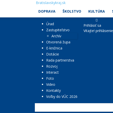
Bratislavskykraj.sk
DOPRAVA
ŠKOLSTVO
KULTÚRA
Úrad
Prihlásiť sa
Zastupiteľstvo
Vitajte! prihláseni
Archív
Otvorená župa
E-knižnica
Dotácie
Rada partnerstva
Rozvoj
Interact
Foto
Video
Kontakty
Voľby do VÚC 2026