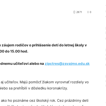
2871
0
Tumblr
záujem rodičov o prihlásenie detí do letnej školy v
.00 do 15.00 hod.
ednemu učiteľovi alebo na
zipctres@zsvajmo.edu.sk
 aj učiteľov. Majú pomôcť žiakom vyrovnať rozdiely vo
lebo sa prehĺbili v dôsledku koronakrízy.
ako ho poznáme cez školský rok. Cez prázdniny deti