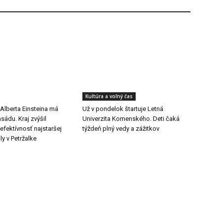
Kultúra a voľný čas
lberta Einsteina má
Už v pondelok štartuje Letná
ádu. Kraj zvýšil
Univerzita Komenského. Deti čaká
efektívnosť najstaršej
týždeň plný vedy a zážitkov
ly v Petržalke