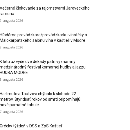
Večerné člnkovanie za tajomstvami Jaroveckého
ramena
9. augusta 2026
Hľadáme prevádzkara/prevádzkarku vínotéky a
Malokarpatského salónu vína v kaštieli v Modre
8. augusta 2026
K letu už vyše dve dekády patrí významný
medzinárodný festival komornej hudby a jazzu
HUDBA MODRE
8. augusta 2026
Hartmutovi Tautzovi chýbalo k slobode 22
metrov. Štyridsať rokov od smrti pripomínajú
nové pamätné tabule
7. augusta 2026
Grécky týždeň v DSS a ZpS Kaštieľ