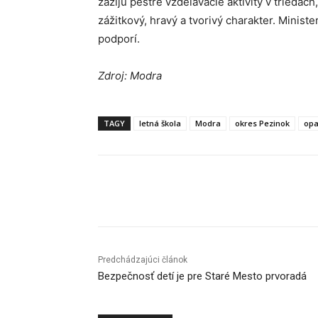
zažijú pestré vzdelávacie aktivity v triedach
zážitkový, hravý a tvorivý charakter. Minist
podporí.
Zdroj: Modra
TAGY
letná škola
Modra
okres Pezinok
opa
Facebook
X
Linkedin
Predchádzajúci článok
Bezpečnosť detí je pre Staré Mesto prvoradá