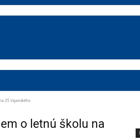
 na ZŠ Vajanského
jem o letnú školu na