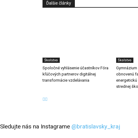
Ďalšie články
Školstvo
Školstvo
Spoločné vyhlásenie účastníkov Fóra
Gymnázium A
kľúčových partnerov digitálnej
obnovenú fas
transformácie vzdelávania
energetickú 
strednej ško
Sledujte nás na Instagrame
@bratislavsky_kraj