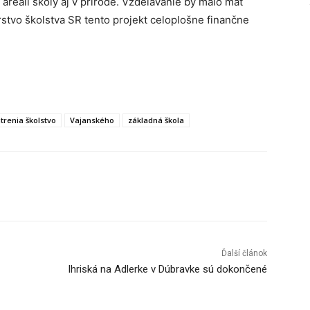
, areáli školy aj v prírode. Vzdelávanie by malo mať
erstvo školstva SR tento projekt celoplošne finančne
trenia školstvo
Vajanského
základná škola
Tumblr
Ďalší článok
Ihriská na Adlerke v Dúbravke sú dokončené