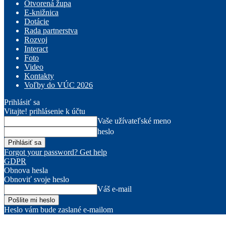
Otvorená župa
E-knižnica
Dotácie
Rada partnerstva
Rozvoj
Interact
Foto
Video
Kontakty
Voľby do VÚC 2026
Prihlásiť sa
Vitajte! prihlásenie k účtu
Vaše užívateľské meno
heslo
Forgot your password? Get help
GDPR
Obnova hesla
Obnoviť svoje heslo
Váš e-mail
Heslo vám bude zaslané e-mailom