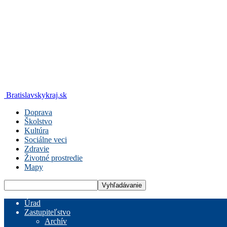
Bratislavskykraj.sk
Doprava
Školstvo
Kultúra
Sociálne veci
Zdravie
Životné prostredie
Mapy
Úrad
Zastupiteľstvo
Archív