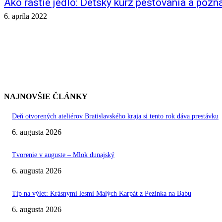
Ako rastie jedlo: Detský kurz pestovania a pozn
6. apríla 2022
NAJNOVŠIE ČLÁNKY
Deň otvorených ateliérov Bratislavského kraja si tento rok dáva prestávku
6. augusta 2026
Tvorenie v auguste – Mlok dunajský
6. augusta 2026
Tip na výlet: Krásnymi lesmi Malých Karpát z Pezinka na Babu
6. augusta 2026