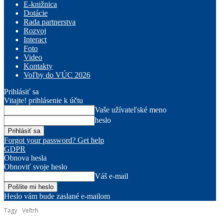
E-knižnica
Dotácie
Rada partnerstva
Rozvoj
Interact
Foto
Video
Kontakty
Voľby do VÚC 2026
Prihlásiť sa
Vitajte! prihlásenie k účtu
Vaše užívateľské meno
heslo
Forgot your password? Get help
GDPR
Obnova hesla
Obnoviť svoje heslo
Váš e-mail
Heslo vám bude zaslané e-mailom
Tagy
Veľtrh