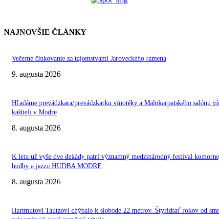
NAJNOVŠIE ČLÁNKY
Večerné člnkovanie za tajomstvami Jaroveckého ramena
9. augusta 2026
Hľadáme prevádzkara/prevádzkarku vínotéky a Malokarpatského salónu ví
kaštieli v Modre
8. augusta 2026
K letu už vyše dve dekády patrí významný medzinárodný festival komorne
hudby a jazzu HUDBA MODRE
8. augusta 2026
Hartmutovi Tautzovi chýbalo k slobode 22 metrov. Štyridsať rokov od smr