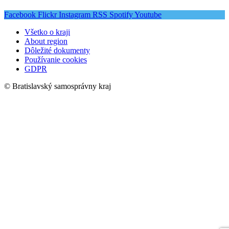
Facebook
Flickr
Instagram
RSS
Spotify
Youtube
Všetko o kraji
About region
Dôležité dokumenty
Používanie cookies
GDPR
© Bratislavský samosprávny kraj