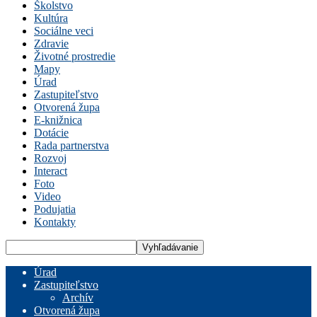
Školstvo
Kultúra
Sociálne veci
Zdravie
Životné prostredie
Mapy
Úrad
Zastupiteľstvo
Otvorená župa
E-knižnica
Dotácie
Rada partnerstva
Rozvoj
Interact
Foto
Video
Podujatia
Kontakty
Úrad
Zastupiteľstvo
Archív
Otvorená župa