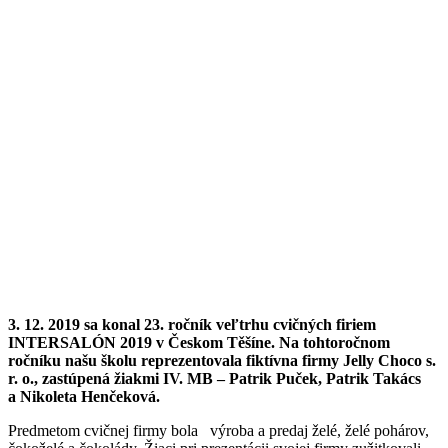
3. 12. 2019 sa konal 23. ročník veľtrhu cvičných firiem
INTERSALÓN 2019 v Českom Těšíne. Na tohtoročnom
ročníku našu školu reprezentovala fiktívna firmy Jelly Choco s.
r. o., zastúpená žiakmi IV. MB – Patrik Puček, Patrik Takács
a Nikoleta Henčeková.
Predmetom cvičnej firmy bola výroba a predaj želé, želé pohárov,