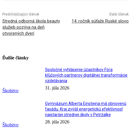
Predchádzajúci článok
Ďalší článok
Stredná odborná škola beauty
14. ročník súťaže Ruské slovo
služieb pozýva na deň
otvorených dverí
Ďalšie články
Spoločné vyhlásenie účastníkov Fóra
kľúčových partnerov digitálnej transformácie
vzdelávania
31. júla 2026
Školstvo
Gymnázium Alberta Einsteina má obnovenú
fasádu. Kraj zvýšil energetickú efektívnosť
najstaršej strednej školy v Petržalke
28. júla 2026
Školstvo