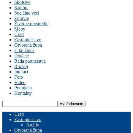
Školstvo
Kultúra
Sociálne veci
Zdravie
Životné prostredie
Mapy
Úrad
Zastupiteľstvo
Otvorená župa
E-knižnica
Dotácie
Rada partnerstva
Rozvoj
Interact
Foto
Video
Podujatia
Kontakty
Úrad
Zastupiteľstvo
Archív
Otvorená župa