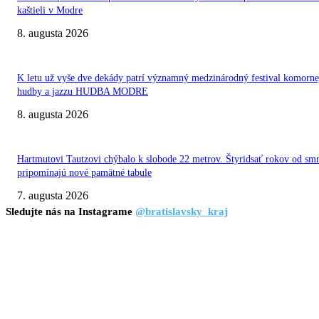
kaštieli v Modre
8. augusta 2026
K letu už vyše dve dekády patrí významný medzinárodný festival komorne
hudby a jazzu HUDBA MODRE
8. augusta 2026
Hartmutovi Tautzovi chýbalo k slobode 22 metrov. Štyridsať rokov od smr
pripomínajú nové pamätné tabule
7. augusta 2026
Sledujte nás na Instagrame
@bratislavsky_kraj