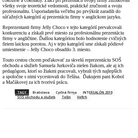
čokoželé a čokolády. Žiaci pri prezentácii svojej firmy zužitkovali
všetky svoje teoretické vedomosti, praktické zručnosti a svoju
profesionalitu. Usporiadatelia veľtrhu po prvýkrát zaradili do
súťažných kategórií aj prezentáciu firmy v anglickom jazyku.
Reprezentanti firmy Jelly Choco v tejto kategórií prevalcovali
konkurenciu a získali prvé miesto za profesionálnu prezentáciu
firmy v angličtine. Ďalšou kategóriou bolo hodnotenie cvičných
firiem laickou porotou. Aj v tejto kategórií sme získali pódiové
umiestnenie – Jelly Choco obsadilo 3. miesto.
Touto cestou chcem poďakovať za skvelú reprezentáciu SOŠ
obchodu a služieb Samuela Jurkoviča nielen žiakom, ale aj ich
pedagógom, ktorí so žiakmi pracovali, vybrali tých najlepších
a spoločne s nimi vycestovali do Tešína. Ďakujem pani Kobol
a Mačákovej za ich tvorivú prácu.
TAGY
Bratislava
Cvičná firma
INTERSALÓN 2019
SOŠ obchodu a služieb
Tešín
Veľtrh
Facebook
X
Linkedin
Tumblr