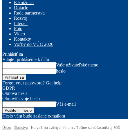
E-knižnica
Dotácie
Rada partnerstva
Rozvoj
Interact
Foto
Video
Kontakty
Voľby do VÚC 2026
Prihlásiť sa
Vitajte! prihlásenie k účtu
Vaše užívateľské meno
heslo
Forgot your password? Get help
GDPR
Obnova hesla
Obnoviť svoje heslo
Váš e-mail
Heslo vám bude zaslané e-mailom
Úvod
Školstvo
Na veľtrhu cvičných firiem v Tešíne sa zúčastnila aj SOŠ