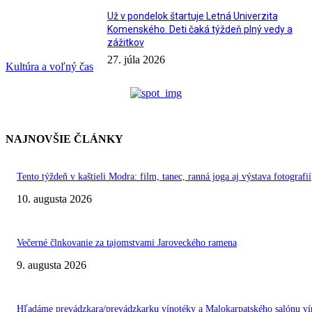
Už v pondelok štartuje Letná Univerzita
Komenského. Deti čaká týždeň plný vedy a
zážitkov
27. júla 2026
Kultúra a voľný čas
NAJNOVŠIE ČLÁNKY
Tento týždeň v kaštieli Modra: film, tanec, ranná joga aj výstava fotografií
10. augusta 2026
Večerné člnkovanie za tajomstvami Jaroveckého ramena
9. augusta 2026
Hľadáme prevádzkara/prevádzkarku vínotéky a Malokarpatského salónu ví