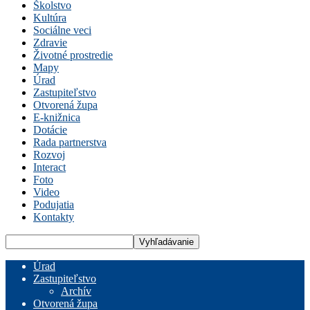
Školstvo
Kultúra
Sociálne veci
Zdravie
Životné prostredie
Mapy
Úrad
Zastupiteľstvo
Otvorená župa
E-knižnica
Dotácie
Rada partnerstva
Rozvoj
Interact
Foto
Video
Podujatia
Kontakty
Úrad
Zastupiteľstvo
Archív
Otvorená župa