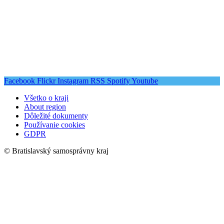
Facebook
Flickr
Instagram
RSS
Spotify
Youtube
Všetko o kraji
About region
Dôležité dokumenty
Používanie cookies
GDPR
© Bratislavský samosprávny kraj