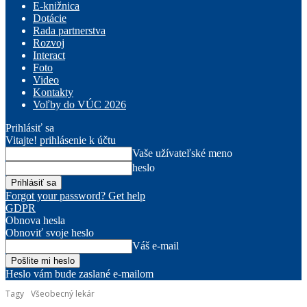
E-knižnica
Dotácie
Rada partnerstva
Rozvoj
Interact
Foto
Video
Kontakty
Voľby do VÚC 2026
Prihlásiť sa
Vitajte! prihlásenie k účtu
Vaše užívateľské meno
heslo
Forgot your password? Get help
GDPR
Obnova hesla
Obnoviť svoje heslo
Váš e-mail
Heslo vám bude zaslané e-mailom
Tagy
Všeobecný lekár