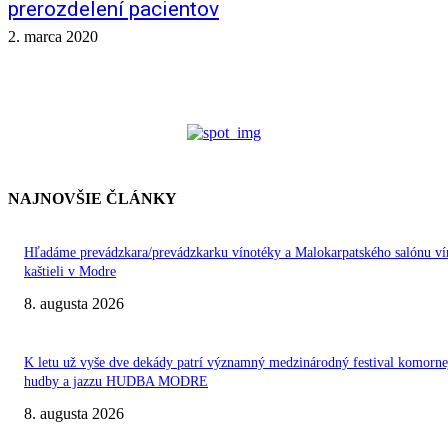
prerozdelení pacientov
2. marca 2020
NAJNOVŠIE ČLÁNKY
Hľadáme prevádzkara/prevádzkarku vínotéky a Malokarpatského salónu ví
kaštieli v Modre
8. augusta 2026
K letu už vyše dve dekády patrí významný medzinárodný festival komorne
hudby a jazzu HUDBA MODRE
8. augusta 2026