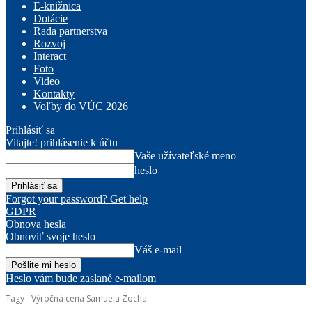
E-knižnica
Dotácie
Rada partnerstva
Rozvoj
Interact
Foto
Video
Kontakty
Voľby do VÚC 2026
Prihlásiť sa
Vitajte! prihlásenie k účtu
Vaše užívateľské meno
heslo
Forgot your password? Get help
GDPR
Obnova hesla
Obnoviť svoje heslo
Váš e-mail
Heslo vám bude zaslané e-mailom
Tagy
Výročná cena Samuela Zocha