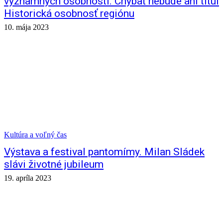
významných osobností. Chýbať nebude ani titul
Historická osobnosť regiónu
10. mája 2023
Kultúra a voľný čas
Výstava a festival pantomímy. Milan Sládek
slávi životné jubileum
19. apríla 2023