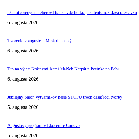
Deň otvorených ateliérov Bratislavského kraja si tento rok dáva prestávku
6. augusta 2026
Tvorenie v auguste – Mlok dunajský
6. augusta 2026
Tip na výlet: Krásnymi lesmi Malých Karpát z Pezinka na Babu
6. augusta 2026
Jubilejný Salón výtvarníkov nesie STOPU troch desaťročí tvorby
5. augusta 2026
Augustový program v Ekocentre Čunovo
5. augusta 2026