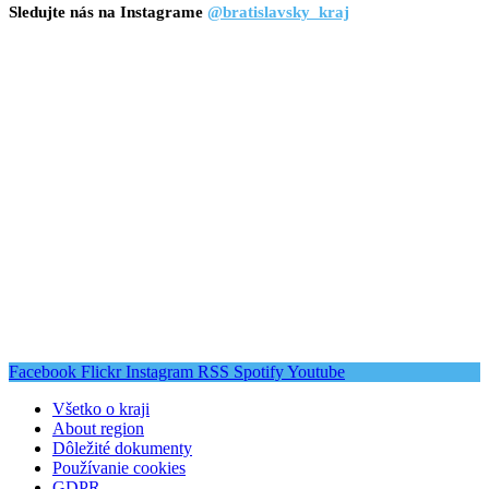
Sledujte nás na Instagrame
@bratislavsky_kraj
Facebook
Flickr
Instagram
RSS
Spotify
Youtube
Všetko o kraji
About region
Dôležité dokumenty
Používanie cookies
GDPR