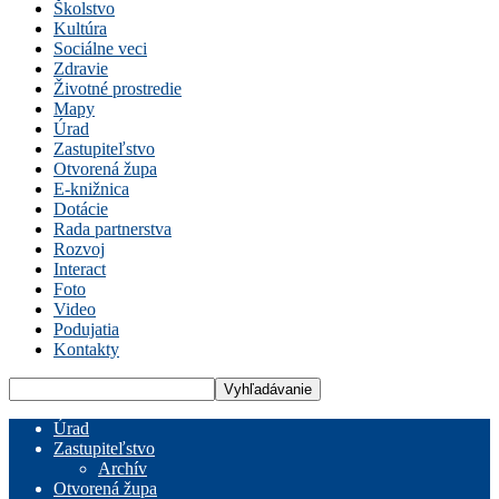
Školstvo
Kultúra
Sociálne veci
Zdravie
Životné prostredie
Mapy
Úrad
Zastupiteľstvo
Otvorená župa
E-knižnica
Dotácie
Rada partnerstva
Rozvoj
Interact
Foto
Video
Podujatia
Kontakty
Úrad
Zastupiteľstvo
Archív
Otvorená župa