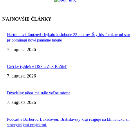
NAJNOVŠIE ČLÁNKY
Hartmutovi Tautzovi chýbalo k slobode 22 metrov. Štyridsať rokov od smr
pripomínajú nové pamätné tabule
7. augusta 2026
Grécky týždeň v DSS a ZpS Kaštieľ
7. augusta 2026
Divadelný tábor má stále voľné miesta
7. augusta 2026
Podcast s Barborou Lukáčovou: Bratislavský kraj reaguje na klimatickú z
strategickými projektmi.