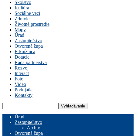
Školstvo
Kultúra
Sociálne veci
Zdravie
Životné prostredie
Mapy
Úrad
Zastupiteľstvo
Otvorená župa
E-knižnica
Dotácie
Rada partnerstva
Rozvoj
Interact
Foto
Video
Podujatia
Kontakty
Úrad
Zastupiteľstvo
Archív
Otvorená župa