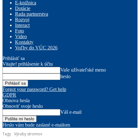
E-knižnica
Dotácie
Rada partnerstva
Rozvoj
Interact
Foto
Video
Kontakty
Voľby do VÚC 2026
Prihlásiť sa
Vitajte! prihlásenie k účtu
Vaše užívateľské meno
heslo
Forgot your password? Get help
GDPR
Obnova hesla
Obnoviť svoje heslo
Váš e-mail
Heslo vám bude zaslané e-mailom
Tagy
Výruby stromov