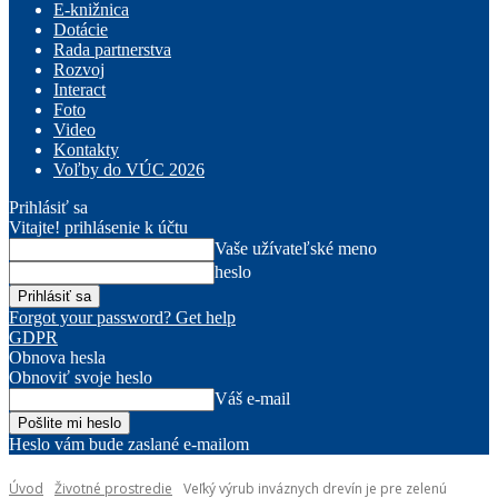
E-knižnica
Dotácie
Rada partnerstva
Rozvoj
Interact
Foto
Video
Kontakty
Voľby do VÚC 2026
Prihlásiť sa
Vitajte! prihlásenie k účtu
Vaše užívateľské meno
heslo
Forgot your password? Get help
GDPR
Obnova hesla
Obnoviť svoje heslo
Váš e-mail
Heslo vám bude zaslané e-mailom
Úvod
Životné prostredie
Veľký výrub inváznych drevín je pre zelenú