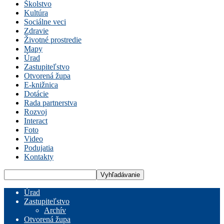
Školstvo
Kultúra
Sociálne veci
Zdravie
Životné prostredie
Mapy
Úrad
Zastupiteľstvo
Otvorená župa
E-knižnica
Dotácie
Rada partnerstva
Rozvoj
Interact
Foto
Video
Podujatia
Kontakty
Úrad
Zastupiteľstvo
Archív
Otvorená župa