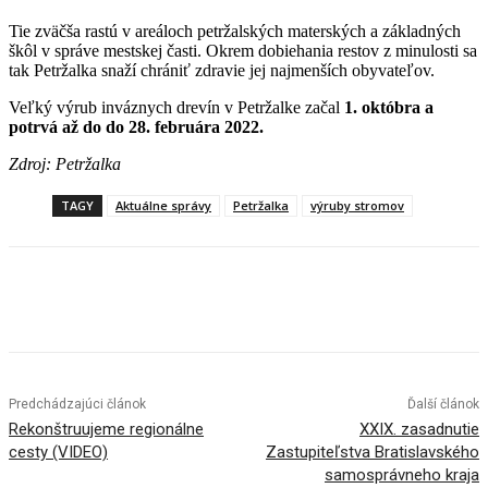
Tie zväčša rastú v areáloch petržalských materských a základných
škôl v správe mestskej časti. Okrem dobiehania restov z minulosti sa
tak Petržalka snaží chrániť zdravie jej najmenších obyvateľov.
Veľký výrub inváznych drevín v Petržalke začal
1. októbra a
potrvá až do do 28. februára 2022.
Zdroj: Petržalka
TAGY
Aktuálne správy
Petržalka
výruby stromov
Facebook
X
Linkedin
Tumblr
Predchádzajúci článok
Ďalší článok
Rekonštruujeme regionálne
XXIX. zasadnutie
cesty (VIDEO)
Zastupiteľstva Bratislavského
samosprávneho kraja