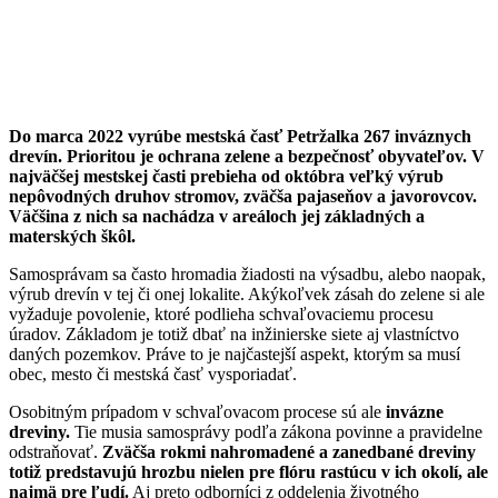
Do marca 2022 vyrúbe mestská časť Petržalka 267 inváznych
drevín. Prioritou je ochrana zelene a bezpečnosť obyvateľov. V
najväčšej mestskej časti prebieha od októbra veľký výrub
nepôvodných druhov stromov, zväčša pajaseňov a javorovcov.
Väčšina z nich sa nachádza v areáloch jej základných a
materských škôl.
Samosprávam sa často hromadia žiadosti na výsadbu, alebo naopak,
výrub drevín v tej či onej lokalite. Akýkoľvek zásah do zelene si ale
vyžaduje povolenie, ktoré podlieha schvaľovaciemu procesu
úradov. Základom je totiž dbať na inžinierske siete aj vlastníctvo
daných pozemkov. Práve to je najčastejší aspekt, ktorým sa musí
obec, mesto či mestská časť vysporiadať.
Osobitným prípadom v schvaľovacom procese sú ale
invázne
dreviny.
Tie musia samosprávy podľa zákona povinne a pravidelne
odstraňovať.
Zväčša rokmi nahromadené a zanedbané dreviny
totiž predstavujú hrozbu nielen pre flóru rastúcu v ich okolí, ale
najmä pre ľudí.
Aj preto odborníci z oddelenia životného