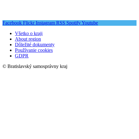
Facebook
Flickr
Instagram
RSS
Spotify
Youtube
Všetko o kraji
About region
Dôležité dokumenty
Používanie cookies
GDPR
© Bratislavský samosprávny kraj