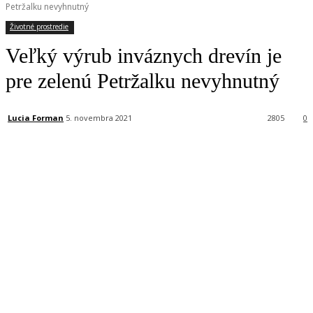
Petržalku nevyhnutný
Životné prostredie
Veľký výrub inváznych drevín je
pre zelenú Petržalku nevyhnutný
Lucia Forman
5. novembra 2021
2805
0
Facebook
X
Linkedin
Tumblr