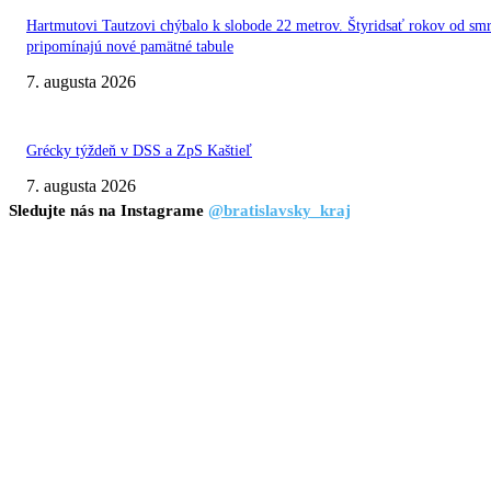
Hartmutovi Tautzovi chýbalo k slobode 22 metrov. Štyridsať rokov od smr
pripomínajú nové pamätné tabule
7. augusta 2026
Grécky týždeň v DSS a ZpS Kaštieľ
7. augusta 2026
Sledujte nás na Instagrame
@bratislavsky_kraj