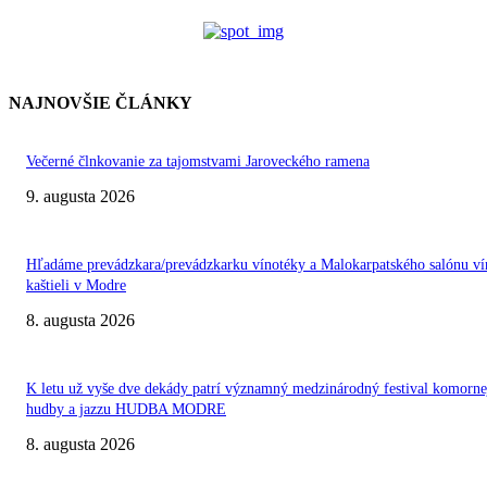
NAJNOVŠIE ČLÁNKY
Večerné člnkovanie za tajomstvami Jaroveckého ramena
9. augusta 2026
Hľadáme prevádzkara/prevádzkarku vínotéky a Malokarpatského salónu ví
kaštieli v Modre
8. augusta 2026
K letu už vyše dve dekády patrí významný medzinárodný festival komorne
hudby a jazzu HUDBA MODRE
8. augusta 2026