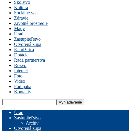
Školstvo
Kultúra
Sociálne veci
Zdravie
Životné prostredie
Mapy
Úrad
Zastupiteľstvo
Otvorená župa
E-knižnica
Dotácie
Rada partnerstva
Rozvoj
Interact
Foto
Video
Podujatia
Kontakty
Úrad
Zastupiteľstvo
Archív
Otvorená župa