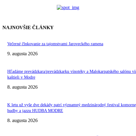
NAJNOVŠIE ČLÁNKY
Večerné člnkovanie za tajomstvami Jaroveckého ramena
9. augusta 2026
Hľadáme prevádzkara/prevádzkarku vínotéky a Malokarpatského salónu ví
kaštieli v Modre
8. augusta 2026
K letu už vyše dve dekády patrí významný medzinárodný festival komorne
hudby a jazzu HUDBA MODRE
8. augusta 2026