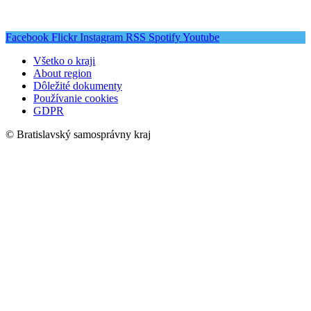
Facebook
Flickr
Instagram
RSS
Spotify
Youtube
Všetko o kraji
About region
Dôležité dokumenty
Používanie cookies
GDPR
© Bratislavský samosprávny kraj