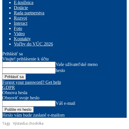
E-knižnica
Dotácie
Rada partnerstva
Rozvoj
Interact
Foto
Video
Kontakty
Voľby do VÚC 2026
Prihlásiť sa
Vitajte! prihlásenie k účtu
Vaše užívateľské meno
heslo
Forgot your password? Get help
GDPR
Obnova hesla
Obnoviť svoje heslo
Váš e-mail
Heslo vám bude zaslané e-mailom
Tagy
Výstavba chodníka