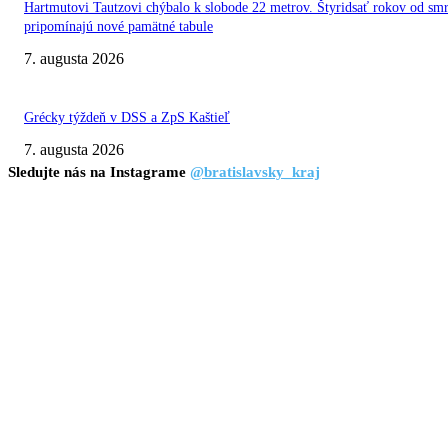
Hartmutovi Tautzovi chýbalo k slobode 22 metrov. Štyridsať rokov od smr
pripomínajú nové pamätné tabule
7. augusta 2026
Grécky týždeň v DSS a ZpS Kaštieľ
7. augusta 2026
Sledujte nás na Instagrame
@bratislavsky_kraj