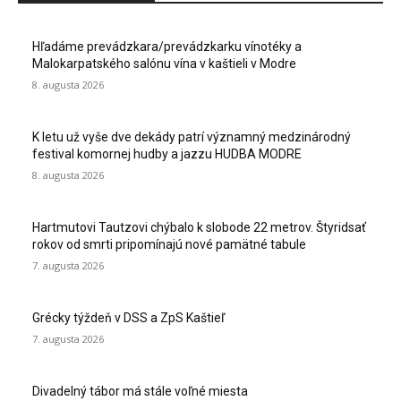
Hľadáme prevádzkara/prevádzkarku vínotéky a
Malokarpatského salónu vína v kaštieli v Modre
8. augusta 2026
K letu už vyše dve dekády patrí významný medzinárodný
festival komornej hudby a jazzu HUDBA MODRE
8. augusta 2026
Hartmutovi Tautzovi chýbalo k slobode 22 metrov. Štyridsať
rokov od smrti pripomínajú nové pamätné tabule
7. augusta 2026
Grécky týždeň v DSS a ZpS Kaštieľ
7. augusta 2026
Divadelný tábor má stále voľné miesta