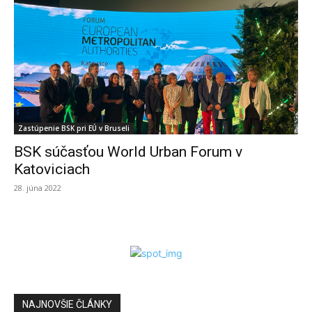
Zastúpenie BSK pri EÚ v Bruseli
BSK súčasťou World Urban Forum v
Katoviciach
28. júna 2022
NAJNOVŠIE ČLÁNKY