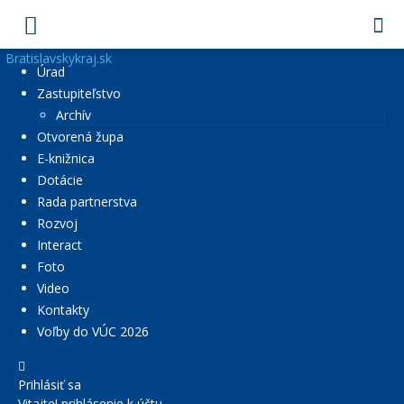
Bratislavskykraj.sk
Úrad
Zastupiteľstvo
Archív
Otvorená župa
E-knižnica
Dotácie
Rada partnerstva
Rozvoj
Interact
Foto
Video
Kontakty
Voľby do VÚC 2026
Prihlásiť sa
Vitajte! prihlásenie k účtu