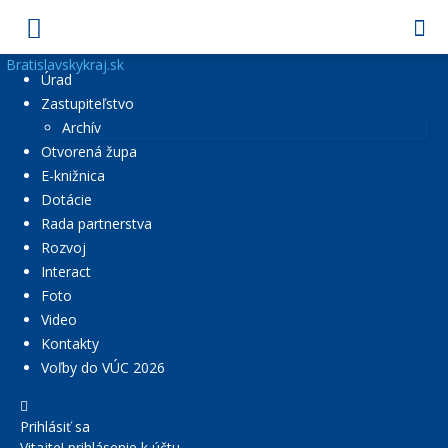
Bratislavskykraj.sk
Úrad
Zastupiteľstvo
Archív
Otvorená župa
E-knižnica
Dotácie
Rada partnerstva
Rozvoj
Interact
Foto
Video
Kontakty
Voľby do VÚC 2026
Prihlásiť sa
Vitajte! prihlásenie k účtu