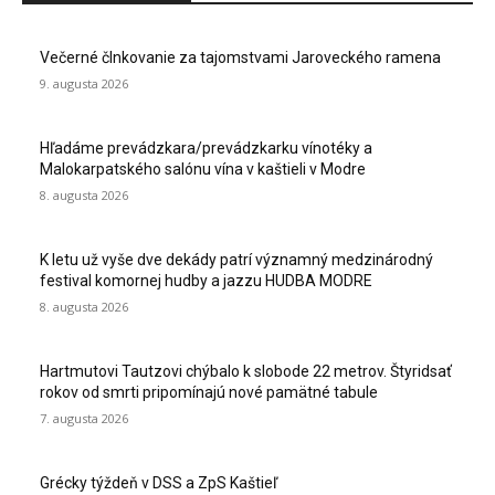
Večerné člnkovanie za tajomstvami Jaroveckého ramena
9. augusta 2026
Hľadáme prevádzkara/prevádzkarku vínotéky a
Malokarpatského salónu vína v kaštieli v Modre
8. augusta 2026
K letu už vyše dve dekády patrí významný medzinárodný
festival komornej hudby a jazzu HUDBA MODRE
8. augusta 2026
Hartmutovi Tautzovi chýbalo k slobode 22 metrov. Štyridsať
rokov od smrti pripomínajú nové pamätné tabule
7. augusta 2026
Grécky týždeň v DSS a ZpS Kaštieľ