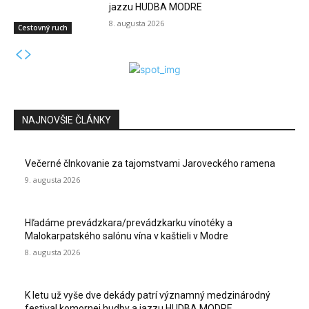
jazzu HUDBA MODRE
8. augusta 2026
Cestovný ruch
NAJNOVŠIE ČLÁNKY
Večerné člnkovanie za tajomstvami Jaroveckého ramena
9. augusta 2026
Hľadáme prevádzkara/prevádzkarku vínotéky a
Malokarpatského salónu vína v kaštieli v Modre
8. augusta 2026
K letu už vyše dve dekády patrí významný medzinárodný
festival komornej hudby a jazzu HUDBA MODRE