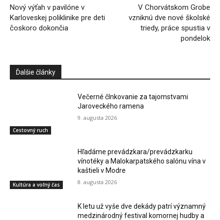
Nový výťah v pavilóne v
V Chorvátskom Grobe
Karloveskej poliklinike pre deti
vzniknú dve nové školské
čoskoro dokončia
triedy, práce spustia v
pondelok
Ďalšie články
Večerné člnkovanie za tajomstvami
Jaroveckého ramena
9. augusta 2026
Cestovný ruch
Hľadáme prevádzkara/prevádzkarku
vínotéky a Malokarpatského salónu vína v
kaštieli v Modre
8. augusta 2026
Kultúra a voľný čas
K letu už vyše dve dekády patrí významný
medzinárodný festival komornej hudby a