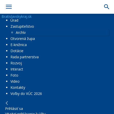
Bratislavskykraj.sk
Úrad
Zastupiteľstvo
Archív
Otvorená župa
E-knižnica
Dotácie
Rada partnerstva
Rozvoj
Interact
Foto
Video
Kontakty
Voľby do VÚC 2026
Prihlásiť sa
Vitajte! prihlásenie k účtu