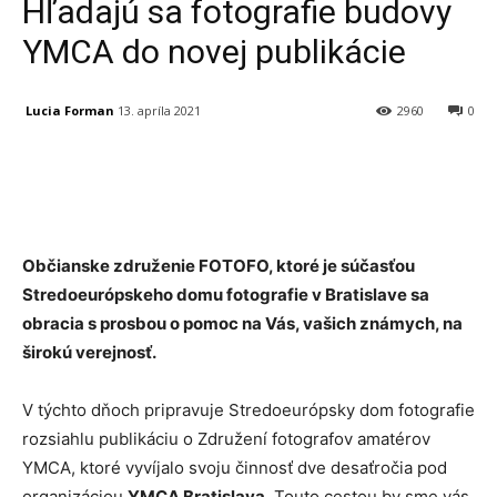
Hľadajú sa fotografie budovy
YMCA do novej publikácie
Lucia Forman
13. apríla 2021
2960
0
Facebook
X
Linkedin
Tumblr
Občianske združenie FOTOFO, ktoré je súčasťou
Stredoeurópskeho domu fotografie v Bratislave sa
obracia s prosbou o pomoc na Vás, vašich známych, na
širokú verejnosť.
V týchto dňoch pripravuje Stredoeurópsky dom fotografie
rozsiahlu publikáciu o Združení fotografov amatérov
YMCA, ktoré vyvíjalo svoju činnosť dve desaťročia pod
organizáciou
YMCA Bratislava.
Touto cestou by sme vás