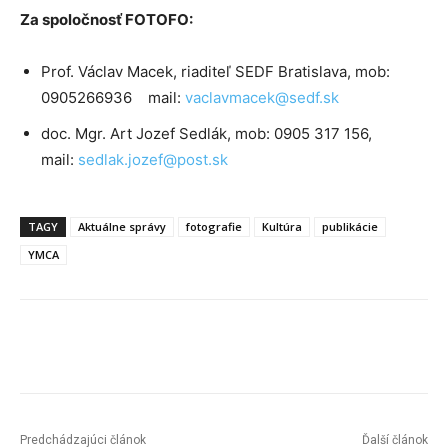
Za spoločnosť FOTOFO:
Prof. Václav Macek, riaditeľ SEDF Bratislava, mob:
0905266936 mail:
vaclavmacek@sedf.sk
doc. Mgr. Art Jozef Sedlák, mob: 0905 317 156,
mail:
sedlak.jozef@post.sk
TAGY
Aktuálne správy
fotografie
Kultúra
publikácie
YMCA
Facebook
X
Linkedin
Tumblr
Predchádzajúci článok
Ďalší článok