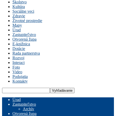
Školstvo
Kultúra
Sociálne veci
Zdravie
Životné prostredie
Mapy
Úrad
Zastupiteľstvo
Otvorená župa
E-knižnica
Dotácie
Rada partnerstva
Rozvoj
Interact
Foto
Video
Podujatia
Kontakty
Úrad
Zastupiteľstvo
Archív
Otvorená župa