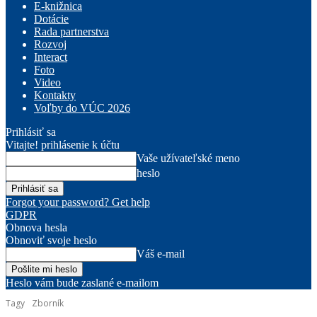
E-knižnica
Dotácie
Rada partnerstva
Rozvoj
Interact
Foto
Video
Kontakty
Voľby do VÚC 2026
Prihlásiť sa
Vitajte! prihlásenie k účtu
Vaše užívateľské meno
heslo
Forgot your password? Get help
GDPR
Obnova hesla
Obnoviť svoje heslo
Váš e-mail
Heslo vám bude zaslané e-mailom
Tagy
Zborník