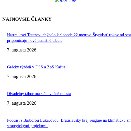
NAJNOVŠIE ČLÁNKY
Hartmutovi Tautzovi chýbalo k slobode 22 metrov. Štyridsať rokov od smr
pripomínajú nové pamätné tabule
7. augusta 2026
Grécky týždeň v DSS a ZpS Kaštieľ
7. augusta 2026
Divadelný tábor má stále voľné miesta
7. augusta 2026
Podcast s Barborou Lukáčovou: Bratislavský kraj reaguje na klimatickú z
strategickými projektmi.