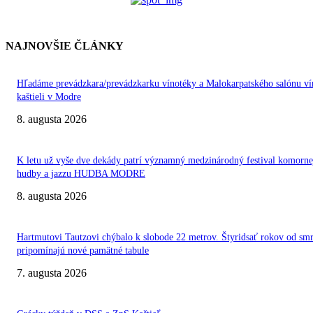
NAJNOVŠIE ČLÁNKY
Hľadáme prevádzkara/prevádzkarku vínotéky a Malokarpatského salónu ví
kaštieli v Modre
8. augusta 2026
K letu už vyše dve dekády patrí významný medzinárodný festival komorne
hudby a jazzu HUDBA MODRE
8. augusta 2026
Hartmutovi Tautzovi chýbalo k slobode 22 metrov. Štyridsať rokov od smr
pripomínajú nové pamätné tabule
7. augusta 2026