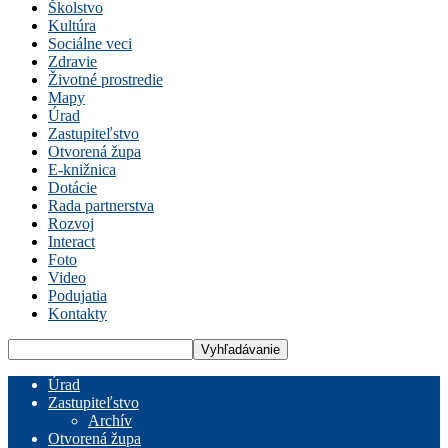
Školstvo
Kultúra
Sociálne veci
Zdravie
Životné prostredie
Mapy
Úrad
Zastupiteľstvo
Otvorená župa
E-knižnica
Dotácie
Rada partnerstva
Rozvoj
Interact
Foto
Video
Podujatia
Kontakty
Úrad
Zastupiteľstvo
Archív
Otvorená župa