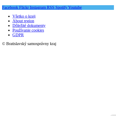
Facebook
Flickr
Instagram
RSS
Spotify
Youtube
Všetko o kraji
About region
Dôležité dokumenty
Používanie cookies
GDPR
© Bratislavský samosprávny kraj