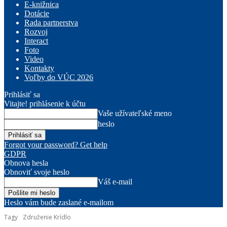
E-knižnica
Dotácie
Rada partnerstva
Rozvoj
Interact
Foto
Video
Kontakty
Voľby do VÚC 2026
Prihlásiť sa
Vitajte! prihlásenie k účtu
Vaše užívateľské meno
heslo
Forgot your password? Get help
GDPR
Obnova hesla
Obnoviť svoje heslo
Váš e-mail
Heslo vám bude zaslané e-mailom
Tagy
Združenie Krídlo