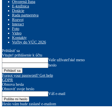
Otvorená župa
E-knižnica
Dotácie
Rada partnerstva
Rozvoj
Interact
Foto
Video
Kontakty
Voľby do VÚC 2026
Prihlásiť sa
Vitajte! prihlásenie k účtu
Vaše užívateľské meno
heslo
Forgot your password? Get help
GDPR
Obnova hesla
Obnoviť svoje heslo
Váš e-mail
Heslo vám bude zaslané e-mailom