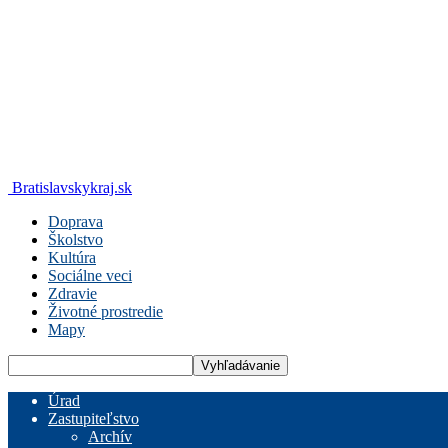
Bratislavskykraj.sk
Doprava
Školstvo
Kultúra
Sociálne veci
Zdravie
Životné prostredie
Mapy
Úrad
Zastupiteľstvo
Archív