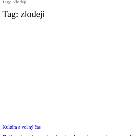
Tagy
Zlodeji
Tag:
zlodeji
Kultúra a voľný čas