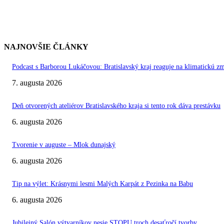
NAJNOVŠIE ČLÁNKY
Podcast s Barborou Lukáčovou: Bratislavský kraj reaguje na klimatickú z
7. augusta 2026
Deň otvorených ateliérov Bratislavského kraja si tento rok dáva prestávku
6. augusta 2026
Tvorenie v auguste – Mlok dunajský
6. augusta 2026
Tip na výlet: Krásnymi lesmi Malých Karpát z Pezinka na Babu
6. augusta 2026
Jubilejný Salón výtvarníkov nesie STOPU troch desaťročí tvorby