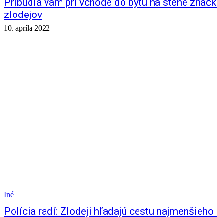
Pribudla vám pri vchode do bytu na stene znač
zlodejov
10. apríla 2022
Iné
Polícia radí: Zlodeji hľadajú cestu najmenšieho