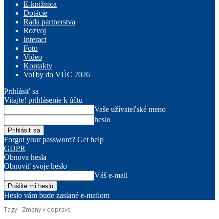
E-knižnica
Dotácie
Rada partnerstva
Rozvoj
Interact
Foto
Video
Kontakty
Voľby do VÚC 2026
Prihlásiť sa
Vitajte! prihlásenie k účtu
Vaše užívateľské meno
heslo
Forgot your password? Get help
GDPR
Obnova hesla
Obnoviť svoje heslo
Váš e-mail
Heslo vám bude zaslané e-mailom
Tagy
Zmeny v doprave