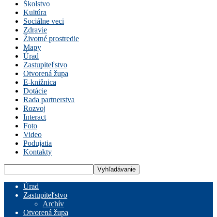
Školstvo
Kultúra
Sociálne veci
Zdravie
Životné prostredie
Mapy
Úrad
Zastupiteľstvo
Otvorená župa
E-knižnica
Dotácie
Rada partnerstva
Rozvoj
Interact
Foto
Video
Podujatia
Kontakty
Úrad
Zastupiteľstvo
Archív
Otvorená župa