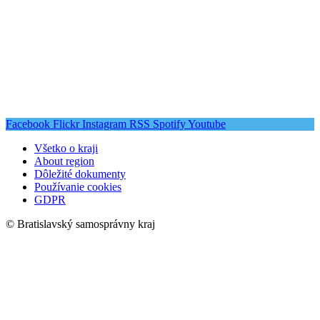
Facebook
Flickr
Instagram
RSS
Spotify
Youtube
Všetko o kraji
About region
Dôležité dokumenty
Používanie cookies
GDPR
© Bratislavský samosprávny kraj