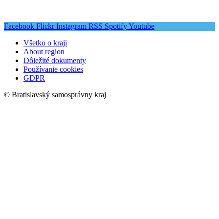
Facebook
Flickr
Instagram
RSS
Spotify
Youtube
Všetko o kraji
About region
Dôležité dokumenty
Používanie cookies
GDPR
© Bratislavský samosprávny kraj