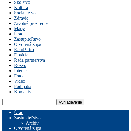
Školstvo
Kultúra
Sociálne veci
Zdravie
Životné prostredie
Mapy
Úrad
Zastupiteľstvo
Otvorená župa
E-knižnica
Dotácie
Rada partnerstva
Rozvoj
Interact
Foto
Video
Podujatia
Kontakty
Úrad
Zastupiteľstvo
Archív
Otvorená župa