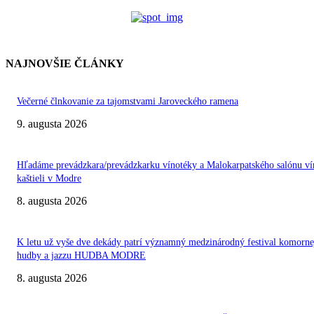
NAJNOVŠIE ČLÁNKY
Večerné člnkovanie za tajomstvami Jaroveckého ramena
9. augusta 2026
Hľadáme prevádzkara/prevádzkarku vínotéky a Malokarpatského salónu ví
kaštieli v Modre
8. augusta 2026
K letu už vyše dve dekády patrí významný medzinárodný festival komorne
hudby a jazzu HUDBA MODRE
8. augusta 2026