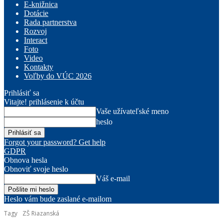
E-knižnica
Dotácie
Rada partnerstva
Rozvoj
Interact
Foto
Video
Kontakty
Voľby do VÚC 2026
Prihlásiť sa
Vitajte! prihlásenie k účtu
Vaše užívateľské meno
heslo
Forgot your password? Get help
GDPR
Obnova hesla
Obnoviť svoje heslo
Váš e-mail
Heslo vám bude zaslané e-mailom
Tagy
ZŠ Riazanská