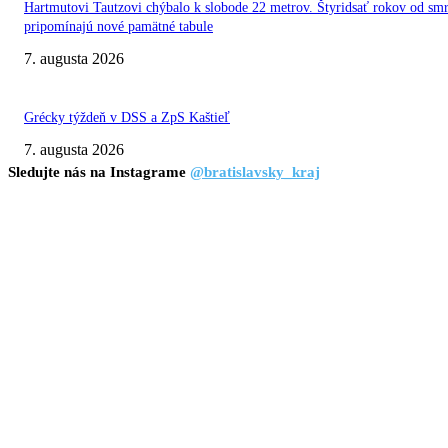
Hartmutovi Tautzovi chýbalo k slobode 22 metrov. Štyridsať rokov od smr
pripomínajú nové pamätné tabule
7. augusta 2026
Grécky týždeň v DSS a ZpS Kaštieľ
7. augusta 2026
Sledujte nás na Instagrame
@bratislavsky_kraj