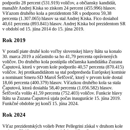
podporilo 28 percent (531.919) voličov, a občiansky kandidát,
manažér Andrej Kiska so ziskom 24 percent (455.996) hlasov.
Víťazom druhého kola a prezidentom SR s podporou 59,38
percenta (1.307.065) hlasov sa stal Andrej Kiska. Fico dosiahol
40,61 percenta (893.841) hlasov. Andrej Kiska bol prezidentom SR
v období od 15. júna 2014 do 15. júna 2019.
Rok 2019
V poradí piate druhé kolo voľby slovenskej hlavy štátu sa konalo
30. marca 2019 a zúčastnilo sa ho 41,79 percenta oprávnených
voličov. Do druhého kola postúpila občianska kandidátka Zuzana
Čaputová, ktorú v prvom kole podporilo 40,57 percenta (870.415)
voličov. Jej protikandidátom sa stal podpredseda Európskej komisie
a nominant Smeru-SD Maroš Šefčovič, ktorý v prvom kole dostal
18,66 percenta (400.379) hlasov. Víťazkou druhého kola sa stala
Čaputová, ktorá dosiahla 58,40 percenta (1.056.582) hlasov.
Šefčoviča volilo 41,59 percenta (752.403) voličov. Funkcie hlavy
štátu sa Zuzana Čaputová ujala počas inaugurácie 15. júna 2019.
Funkčné obdobie jej končí 15. júna 2024.
Rok 2024
Víťaz prezidentských volieb Peter Pellegrini získal v druhom kole