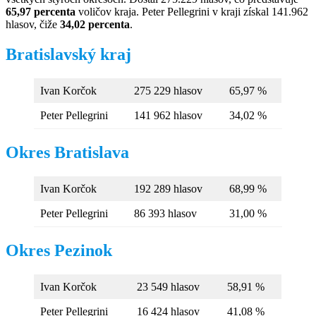
65,97 percenta
voličov kraja. Peter Pellegrini v kraji získal 141.962
hlasov, čiže
34,02 percenta
.
Bratislavský kraj
Ivan Korčok
275 229 hlasov
65,97 %
Peter Pellegrini
141 962 hlasov
34,02 %
Okres Bratislava
Ivan Korčok
192 289 hlasov
68,99 %
Peter Pellegrini
86 393 hlasov
31,00 %
Okres Pezinok
Ivan Korčok
23 549 hlasov
58,91 %
Peter Pellegrini
16 424 hlasov
41,08 %