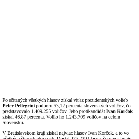
Po sčítaných všetkých hlasov získal víťaz prezidentských volieb
Peter Pellegrini
podporu 53,12 percenta slovenských voličov, čo
predstavovalo 1.409.255 voličov. Jeho protikandidát
Ivan Korčok
získal 46,87 percenta. Volilo ho 1.243.709 voličov na celom
Slovensku.
V Bratislavskom kraji získal najviac hlasov Ivan Korčok, a to vo
všetkých štyroch okresoch. Dostal 275.229 hlasov, čo predstavuje