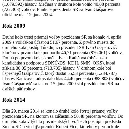
(1.079.592) hlasov. Mečiara v druhom kole volilo 40,08 percenta
(722.368) voličov. Funkcie prezidenta SR sa Ivan Gašparovič
oficiálne ujal 15. júna 2004.
Rok 2009
Druhé kolo tretej priamej voľby prezidenta SR sa konalo 4. apríla
2009 s voličskou účasťou 51,67 percenta. Z prvého miesta do
druhého kola postúpil úradujúci prezident SR Ivan Gašparovič,
ktorého v prvom kole podporilo 46,71 percenta (876.061) voličov.
Druhá po prvom kole skončila Iveta Radičová (občianska
kandidátka s podporou SDKÚ-DS, KDH, SMK, OKS), ktorá
získala 38,05 percenta (713.735) hlasov. V druhom kole bol
úspešnejší Gašparovič, ktorý dostal 55,53 percenta (1.234.787)
hlasov. Radičovej odovzdalo hlas 44,46 percenta (988.808) voličov.
Ivan Gašparovič sa tak od 15. júna 2009 stal prezidentom SR na
ďalších päť rokov.
Rok 2014
Dňa 29. marca 2014 sa konalo druhé kolo štvrtej priamej voľby
prezidenta SR, na ktorom sa zúčastnilo 50,48 percenta voličov. Do
druhého kola v týchto prezidentských voľbách postúpili predseda
Smeru-SD a vtedajší premiér Robert Fico, ktorého v prvom kole