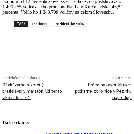
podporu 53,12 percenta slovenských voličov, čo predstavovalo
1.409.255 voličov. Jeho protikandidát Ivan Korčok získal 46,87
percenta. Volilo ho 1.243.709 voličov na celom Slovensku.
TAGY
prezident
prezidentské voľby
Facebook
X
Linkedin
Tumblr
Predchádzajúci článok
Ďalší článok
Očakávame rekordný
Práce na rekonštrukcii
bratislavský maratón. Už tento
požiarnej zbrojnice v Pezinku
víkend 6. a 7.4.
napredujú
Ďalšie články