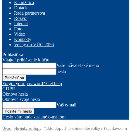
E-knižnica
Dotácie
Rada partnerstva
Rozvoj
Interact
Foto
Video
Kontakty
Voľby do VÚC 2026
Prihlásiť sa
Vitajte! prihlásenie k účtu
Vaše užívateľské meno
heslo
Forgot your password? Get help
GDPR
Obnova hesla
Obnoviť svoje heslo
Váš e-mail
Heslo vám bude zaslané e-mailom
Úvod
Novinky zo župy
Takto dopadli prezidentské voľby v Bratislavskom