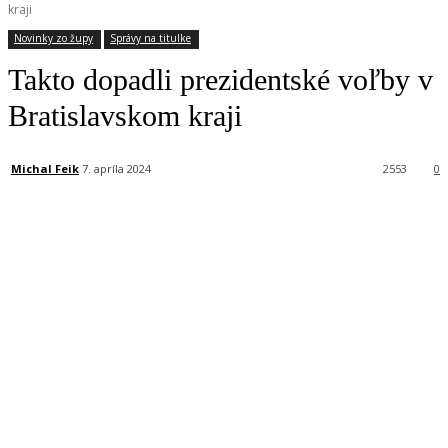
kraji
Novinky zo župy
Správy na titulke
Takto dopadli prezidentské voľby v
Bratislavskom kraji
Michal Feik
7. apríla 2024
2553
0
Facebook
X
Linkedin
Tumblr