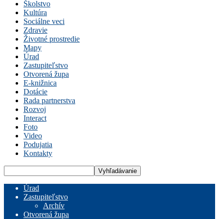
Školstvo
Kultúra
Sociálne veci
Zdravie
Životné prostredie
Mapy
Úrad
Zastupiteľstvo
Otvorená župa
E-knižnica
Dotácie
Rada partnerstva
Rozvoj
Interact
Foto
Video
Podujatia
Kontakty
Úrad
Zastupiteľstvo
Archív
Otvorená župa