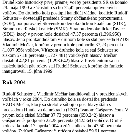
Druhé kolo historicky prvej priamej voľby prezidenta SR sa konalo
29. mája 1999 a zúčastnilo sa ho 75,45 percenta oprávnených
voličov. Do druhého kola postúpil kandidát vládnej koalície Rudolf
Schuster – dovtedajší predseda Strany občianskeho porozumenia
(SOP), podporovaný Slovenskou demokratickou koalíciou (SDK),
Stranou maďarskej koalície (SMK), Stranou demokratickej ľavice
(SDĽ), ktorý v prvom kole dosiahol 47,37 percenta (1.396.950)
hlasov. Jeho protikandidátom v druhom kole sa stal predseda HZDS
Vladimír Mečiar, ktorého v prvom kole podporilo 37,23 percenta
(1.097.956) voličov. Víťazom druhého kola sa stal Schuster so
ziskom 57,18 percenta (1.727.481) voličských hlasov. Mečiar
dosiahol 42,81 percenta (1.293.642) hlasov. Prezidentom sa na
nasledujúcich päť rokov stal Rudolf Schuster, ktorého do funkcie
inaugurovali 15. júna 1999.
Rok 2004
Rudolf Schuster a Vladimír Mečiar kandidovali aj v prezidentských
voľbách v roku 2004. Do druhého kola sa dostal iba predseda
HZDS Mečiar, ktorý sa stretol v súboji o post hlavy štátu s
predsedom Hnutia za demokraciu (HZD) Ivanom Gašparovičom. V
prvom kole získal Mečiar 37,73 percenta (650.242) hlasov a
Gašparoviča podporilo 22,28 percenta (442.564) voličov. Druhé
kolo sa konalo 17. apríla 2004 a zúčastnilo sa ho 43,50 percenta
voličov. Zvíťazil Gašparovič, pričom dosiahol 59,91 percenta