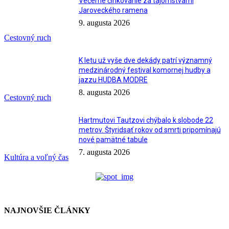
Večerné člnkovanie za tajomstvami
Jaroveckého ramena
9. augusta 2026
Cestovný ruch
K letu už vyše dve dekády patrí významný
medzinárodný festival komornej hudby a
jazzu HUDBA MODRE
8. augusta 2026
Cestovný ruch
Hartmutovi Tautzovi chýbalo k slobode 22
metrov. Štyridsať rokov od smrti pripomínajú
nové pamätné tabule
7. augusta 2026
Kultúra a voľný čas
NAJNOVŠIE ČLÁNKY