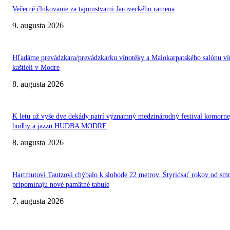
Večerné člnkovanie za tajomstvami Jaroveckého ramena
9. augusta 2026
Hľadáme prevádzkara/prevádzkarku vínotéky a Malokarpatského salónu ví
kaštieli v Modre
8. augusta 2026
K letu už vyše dve dekády patrí významný medzinárodný festival komorne
hudby a jazzu HUDBA MODRE
8. augusta 2026
Hartmutovi Tautzovi chýbalo k slobode 22 metrov. Štyridsať rokov od smr
pripomínajú nové pamätné tabule
7. augusta 2026