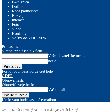
E-knižnica
Dotácie
Rada partnerstva
Rozvoj
Interact
Foto
Video
Kontakty
Voľby do VÚC 2026
Prihlásiť sa
Vitajte! prihlásenie k účtu
Vaše užívateľské meno
heslo
Forgot your password? Get help
GDPR
Obnova hesla
Obnoviť svoje heslo
Váš e-mail
Heslo vám bude zaslané e-mailom
Úvod
Kultúra a voľný čas
Takto víta jar včelárik zlatý