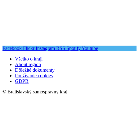
Facebook
Flickr
Instagram
RSS
Spotify
Youtube
Všetko o kraji
About region
Dôležité dokumenty
Používanie cookies
GDPR
© Bratislavský samosprávny kraj