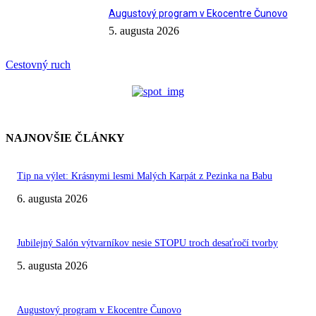
Augustový program v Ekocentre Čunovo
5. augusta 2026
Cestovný ruch
NAJNOVŠIE ČLÁNKY
Tip na výlet: Krásnymi lesmi Malých Karpát z Pezinka na Babu
6. augusta 2026
Jubilejný Salón výtvarníkov nesie STOPU troch desaťročí tvorby
5. augusta 2026
Augustový program v Ekocentre Čunovo