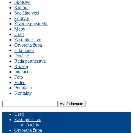
Školstvo
Kultúra
Sociálne veci
Zdravie
Životné prostredie
Mapy
Úrad
Zastupiteľstvo
Otvorená župa
E-knižnica
Dotácie
Rada partnerstva
Rozvoj
Interact
Foto
Video
Podujatia
Kontakty
Úrad
Zastupiteľstvo
Archív
Otvorená župa