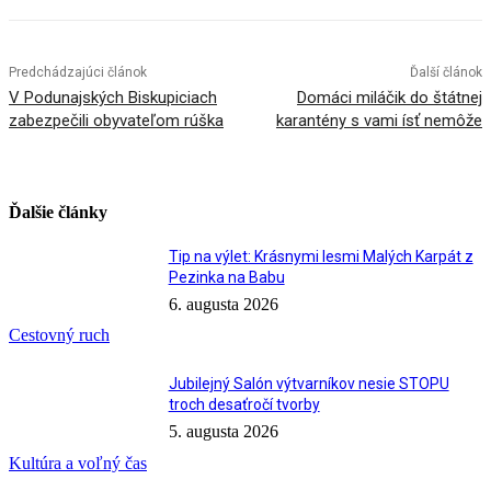
Predchádzajúci článok
Ďalší článok
V Podunajských Biskupiciach
Domáci miláčik do štátnej
zabezpečili obyvateľom rúška
karantény s vami ísť nemôže
Ďalšie články
Tip na výlet: Krásnymi lesmi Malých Karpát z
Pezinka na Babu
6. augusta 2026
Cestovný ruch
Jubilejný Salón výtvarníkov nesie STOPU
troch desaťročí tvorby
5. augusta 2026
Kultúra a voľný čas