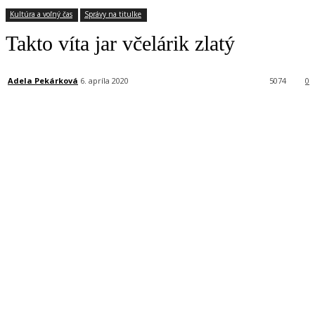
Kultúra a voľný čas
Správy na titulke
Takto víta jar včelárik zlatý
Adela Pekárková
6. apríla 2020
5074
0
Facebook
X
Linkedin
Tumblr