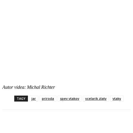
Autor videa: Michal Richter
TAGY
jar
priroda
spev vtakov
vcelarik zlaty
vtaky
Facebook
X
Linkedin
Tumblr