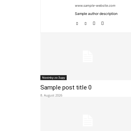
www.sample-website.com
Sample author description
Novinky zo župy
Sample post title 0
8. August 2026