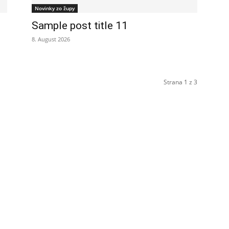
Novinky zo župy
Sample post title 11
8. August 2026
Strana 1 z 3