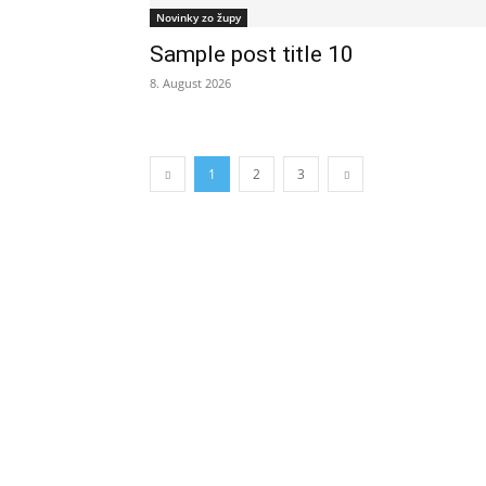
Novinky zo župy
Sample post title 10
8. August 2026
1
2
3