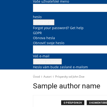
Vaše užívateľské meno
heslo
Forgot your password? Get help
GDPR
Obnova hesla
Obnoviť svoje heslo
Váš e-mail
Heslo vám bude zaslané e-mailom
Úvod
Autori
Príspevky od John Doe
Sample author name
0 PRÍSPEVKOV
0 KOMENTÁRE