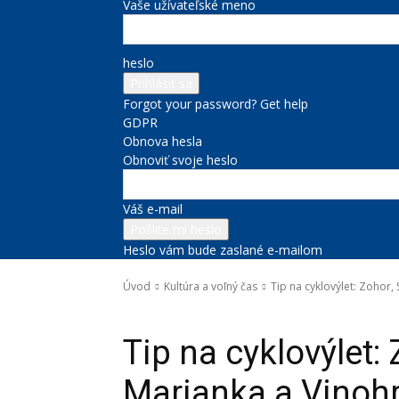
Vaše užívateľské meno
heslo
Forgot your password? Get help
GDPR
Obnova hesla
Obnoviť svoje heslo
Váš e-mail
Heslo vám bude zaslané e-mailom
Úvod
Kultúra a voľný čas
Tip na cyklovýlet: Zohor,
Kultúra a voľný čas
Správy na titulke
Tip na cyklovýlet:
Marianka a Vinoh