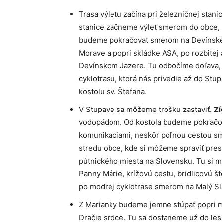
Trasa výletu začína pri železničnej sta
stanice začneme výlet smerom do obce, n
budeme pokračovať smerom na Devínske 
Morave a popri skládke ASA, po rozbitej a
Devínskom Jazere. Tu odbočíme doľava, 
cyklotrasu, ktorá nás privedie až do St
kostolu sv. Štefana.
V Stupave sa môžeme trošku zastaviť.
Zí
vodopádom. Od kostola budeme pokračova
komunikáciami, neskôr poľnou cestou sm
stredu obce, kde si môžeme spraviť pres
pútnického miesta na Slovensku. Tu si 
Panny Márie, krížovú cestu, bridlicovú š
po modrej cyklotrase smerom na Malý Sl
Z Marianky budeme jemne stúpať popri m
Dračie srdce. Tu sa dostaneme už do le