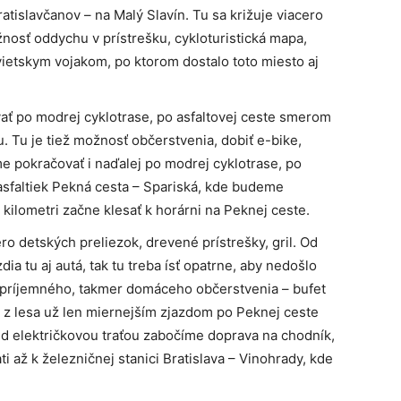
tislavčanov – na Malý Slavín. Tu sa križuje viacero
ožnosť oddychu v prístrešku, cykloturistická mapa,
vietskym vojakom, po ktorom dostalo toto miesto aj
ť po modrej cyklotrase, po asfaltovej ceste smerom
u. Tu je tiež možnosť občerstvenia, dobiť e-bike,
me pokračovať i naďalej po modrej cyklotrase, po
sfaltiek Pekná cesta – Spariská, kde budeme
 kilometri začne klesať k horárni na Peknej ceste.
ero detských preliezok, drevené prístrešky, gril. Od
dia tu aj autá, tak tu treba ísť opatrne, aby nedošlo
ť príjemného, takmer domáceho občerstvenia – bufet
í z lesa už len miernejším zjazdom po Peknej ceste
ed električkovou traťou zabočíme doprava na chodník,
ati až k železničnej stanici Bratislava – Vinohrady, kde