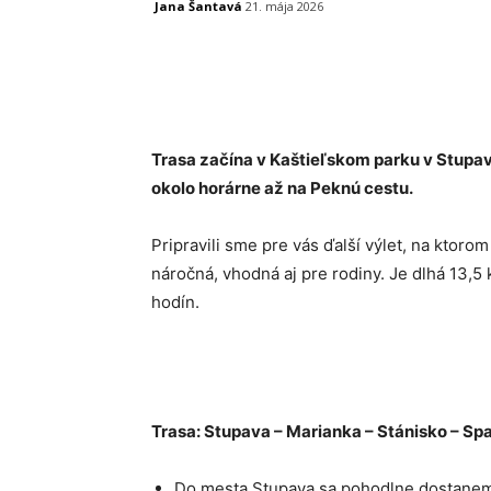
Jana Šantavá
21. mája 2026
Facebook
X
Linkedin
Trasa začína v Kaštieľskom parku v Stupav
okolo horárne až na Peknú cestu.
Pripravili sme pre vás ďalší výlet, na ktor
náročná, vhodná aj pre rodiny. Je dlhá 13,5
hodín.
Trasa: Stupava – Marianka – Stánisko – Sp
Do mesta Stupava sa pohodlne dostanem