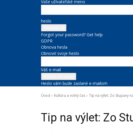
Vaše užívateľské meno
heslo
Forgot your password? Get help
GDPR
Obnova hesla
Obnoviť svoje heslo
Váš e-mail
Heslo vám bude zaslané e-mailom
Úvod
Kultúra a voľný čas
Tip na výlet: Zo Stupavy n
Kultúra a voľný čas
Správy na titulke
Tip na výlet: Zo S