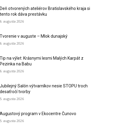
Deň otvorených ateliérov Bratislavského kraja si
tento rok dáva prestávku
6. augusta 2026
Tvorenie v auguste – Mlok dunajský
6. augusta 2026
Tip na výlet: Krásnymi lesmi Malých Karpát z
Pezinka na Babu
6. augusta 2026
Jubilejný Salón výtvarníkov nesie STOPU troch
desaťročí tvorby
5. augusta 2026
Augustový program v Ekocentre Čunovo
5. augusta 2026