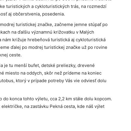
atke turistických a cykloturistických trás, na rozmedzí
nosť aj občerstvenia, posedenia.
modrej turistickej značke, začneme jemne stúpať po
lúkach na ďalšiu významnú križovatku v Malých
 nám križuje hrebeňová turistická aj cykloturistická
eme ďalej po modrej turistickej značke už po rovine
knej ceste.
a je tu menší bufet, detské preliezky, drevené
odné miesto na oddych, skôr než prídeme na koniec
autobus, ktorý v prípade potreby Vás vie odviesť dolu
o do konca tohto výletu, cca 2,2 km stále dolu kopcom.
 električke, na zastávku Pekná cesta, kde náš výlet