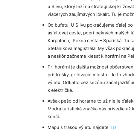
u Slivu, ktorý leží na strategickej križov
viacerých zaujímavých lokalít. Tu je mož
Od bufetu U Slivu pokračujeme ďalej po 
asfaltovej ceste, popri pekných malých 
Karpatoch, Pekná cesta – Spariská. Tu sa
Štefánikova magistrála. My však pokračuj
a neskôr začneme klesať k horárni na Pe
Pri horárni je ďalšia možnosť občerstveni
prístrešky, grilovacie miesto. Je to vh
výletu. Odtiaľto cez sezónu začal jazdiť 
k električke.
Avšak pešo od horárne to už nie je ďalek
Modrá turistická značka nás privedie až k
končí.
Mapu s trasou výletu nájdete
TU