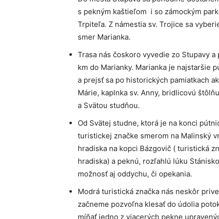
s pekným kaštieľom i so zámockým parkom
Trpiteľa. Z námestia sv. Trojice sa vyber
smer Marianka.
Trasa nás čoskoro vyvedie zo Stupavy a
km do Marianky. Marianka je najstaršie pú
a prejsť sa po historických pamiatkach a
Márie, kaplnka sv. Anny, bridlicovú štôl
a Svätou studňou.
Od Svätej studne, ktorá je na konci pútn
turistickej značke smerom na Malinský v
hradiska na kopci Bázgovič ( turistická 
hradiska) a peknú, rozľahlú lúku Stánisk
možnosť aj oddychu, či opekania.
Modrá turistická značka nás neskôr priv
začneme pozvoľna klesať do údolia poto
míňať jedno z viacerých pekne upravenýc