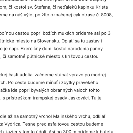
, či kostol sv. Štefana, či neďalekú kaplnku Krista
ieme na náš výlet po žlto označenej cyklotrase č. 8008,
 poľnou cestou popri božích mukách prídeme asi po 3
tnické miesto na Slovensku. Oplatí sa tu zastaviť
ko je napr. Exercičný dom, kostol narodenia panny
ňu, či samotné pútnické miesto s krížovou cestou
ickej časti údolia, začneme stúpať vpravo po modrej
rch. Po ceste budeme míňať i zbytky pravekého
značka ide popri bývalých obranných valoch tohto
o, s prístreškom trampskej osady Jaskováci. Tu je
edie až na samotný vrchol Malinského vrchu, odkiaľ
ka Vydrica. Tesne pred asfaltovou cestou budeme
h jazier v tomto údolí. Asi po 300 m prídeme k bufetu