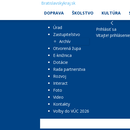
Bratislavskykraj.sk
DOPRAVA
ŠKOLSTVO
KULTÚRA
Úrad
Prihlásiť sa
Zastupiteľstvo
Vitajte! prihláseni
Archív
Otvorená župa
E-knižnica
Dotácie
Rada partnerstva
Rozvoj
Interact
Foto
Video
Kontakty
Voľby do VÚC 2026