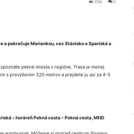
5726
0
Tumblr
e a pokračuje Mariankou, cez Stánisko a Spariská a
om spoznáte pekné miesta v regióne. Trasa je menej
 km s prevýšením 320 metrov a prejdete ju asi za 4-5
ariská – horáreň Pekná cesta – Pekná cesta, MHD
e autobusom. Môžeme si pozrieť centrum Stupavy