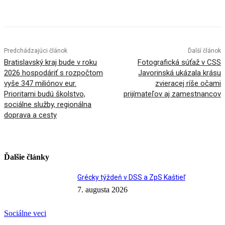
Facebook
X
Linkedin
Tumblr
Predchádzajúci článok
Ďalší článok
Bratislavský kraj bude v roku
Fotografická súťaž v CSS
2026 hospodáriť s rozpočtom
Javorinská ukázala krásu
vyše 347 miliónov eur.
zvieracej ríše očami
Prioritami budú školstvo,
prijímateľov aj zamestnancov
sociálne služby, regionálna
doprava a cesty
Ďalšie články
Grécky týždeň v DSS a ZpS Kaštieľ
7. augusta 2026
Sociálne veci