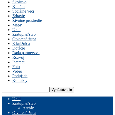
Školstvo
Kultúra
Sociálne veci
Zdravie
Životné prostredie
Mapy
Úrad
Zastupiteľstvo
Otvorená župa
E-knižnica
Dotácie
Rada partnerstva
Rozvoj
Interact
Foto
Video
Podujatia
Kontakty
Úrad
Zastupiteľstvo
Archív
Otvorená župa