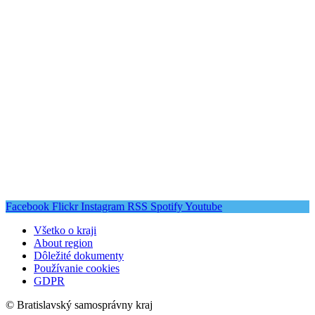
Facebook
Flickr
Instagram
RSS
Spotify
Youtube
Všetko o kraji
About region
Dôležité dokumenty
Používanie cookies
GDPR
© Bratislavský samosprávny kraj