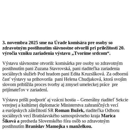
3. novembra 2025 sme na Úrade komisára pre osoby so
zdravotným postihnutím slávnostne otvorili pri príležitosti 20.
výročia vzniku zariadenia výstavu „Tvoríme srdcom“.
Výstavu slávnostne otvorili: komisárka pre osoby so zdravotným
postihnutím pani Zuzana Stavrovská, pani riaditeľka zariadenia
sociálnych služieb Pod hradom pani Edita Kruzslíková. Za odbornú
časť výstavy sa prihovorila pani Helena Chudjaková, ktorá svojím
slovom priblížila proces tvorby aj zmysel umeleckej práce pre
prijímateľov v zariadení.
Výstavu prišli podporiť aj vzácni hostia – Generálny riaditeľ Sekcie
verejnej a kultúrnej diplomacie Ministerstva zahraničných vecí
a európskych záležitostí SR
Roman Bužek,
riaditeľka Odboru
sociálnych vecí Bratislavského samosprávneho kraja
Marica
Šiková a
predseda Slovenského fóra osôb so zdravotným
postihnutím
Branislav Mamojka s manželkou.