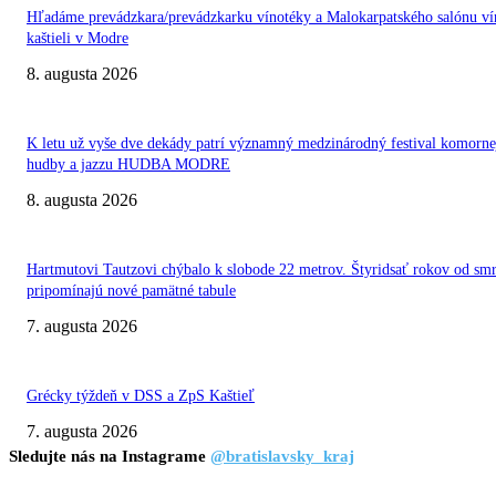
Hľadáme prevádzkara/prevádzkarku vínotéky a Malokarpatského salónu ví
kaštieli v Modre
8. augusta 2026
K letu už vyše dve dekády patrí významný medzinárodný festival komorne
hudby a jazzu HUDBA MODRE
8. augusta 2026
Hartmutovi Tautzovi chýbalo k slobode 22 metrov. Štyridsať rokov od smr
pripomínajú nové pamätné tabule
7. augusta 2026
Grécky týždeň v DSS a ZpS Kaštieľ
7. augusta 2026
Sledujte nás na Instagrame
@bratislavsky_kraj