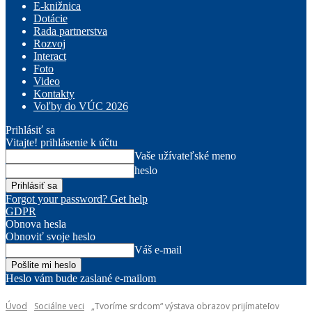
E-knižnica
Dotácie
Rada partnerstva
Rozvoj
Interact
Foto
Video
Kontakty
Voľby do VÚC 2026
Prihlásiť sa
Vitajte! prihlásenie k účtu
Vaše užívateľské meno
heslo
Forgot your password? Get help
GDPR
Obnova hesla
Obnoviť svoje heslo
Váš e-mail
Heslo vám bude zaslané e-mailom
Úvod
Sociálne veci
„Tvoríme srdcom“ výstava obrazov prijímateľov