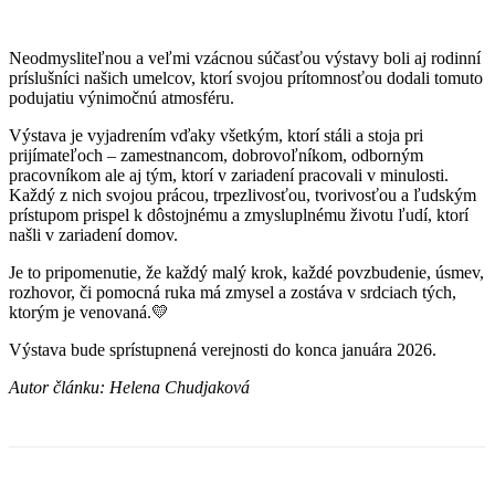
Neodmysliteľnou a veľmi vzácnou súčasťou výstavy boli aj rodinní
príslušníci našich umelcov, ktorí svojou prítomnosťou dodali tomuto
podujatiu výnimočnú atmosféru.
Výstava je vyjadrením vďaky všetkým, ktorí stáli a stoja pri
prijímateľoch – zamestnancom, dobrovoľníkom, odborným
pracovníkom ale aj tým, ktorí v zariadení pracovali v minulosti.
Každý z nich svojou prácou, trpezlivosťou, tvorivosťou a ľudským
prístupom prispel k dôstojnému a zmysluplnému životu ľudí, ktorí
našli v zariadení domov.
Je to pripomenutie, že každý malý krok, každé povzbudenie, úsmev,
rozhovor, či pomocná ruka má zmysel a zostáva v srdciach tých,
ktorým je venovaná.💛
Výstava bude sprístupnená verejnosti do konca januára 2026.
Autor článku: Helena Chudjaková