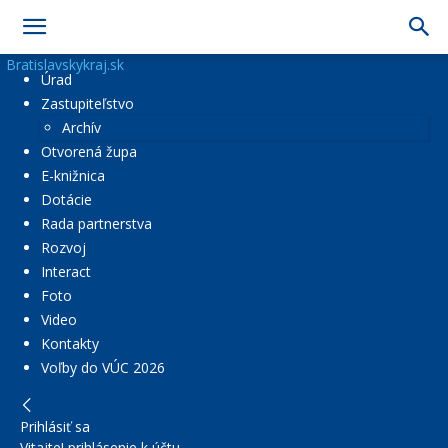
Bratislavskykraj.sk
Úrad
Zastupiteľstvo
Archív
Otvorená župa
E-knižnica
Dotácie
Rada partnerstva
Rozvoj
Interact
Foto
Video
Kontakty
Voľby do VÚC 2026
Prihlásiť sa
Vitajte! prihlásenie k účtu