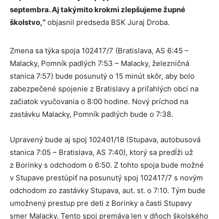
septembra. Aj takýmito krokmi zlepšujeme župné
školstvo,“
objasnil predseda BSK Juraj Droba.
Zmena sa týka spoja 102417/7 (Bratislava, AS 6:45 –
Malacky, Pomník padlých 7:53 – Malacky, železničná
stanica 7:57) bude posunutý o 15 minút skôr, aby bolo
zabezpečené spojenie z Bratislavy a priľahlých obcí na
začiatok vyučovania o 8:00 hodine. Nový príchod na
zastávku Malacky, Pomník padlých bude o 7:38.
Upravený bude aj spoj 102401/18 (Stupava, autobusová
stanica 7:05 – Bratislava, AS 7:40), ktorý sa predĺži už
z Borinky s odchodom o 6:50. Z tohto spoja bude možné
v Stupave prestúpiť na posunutý spoj 102417/7 s novým
odchodom zo zastávky Stupava, aut. st. o 7:10. Tým bude
umožnený prestup pre deti z Borinky a časti Stupavy
smer Malacky. Tento spoj premáva len v dňoch školského