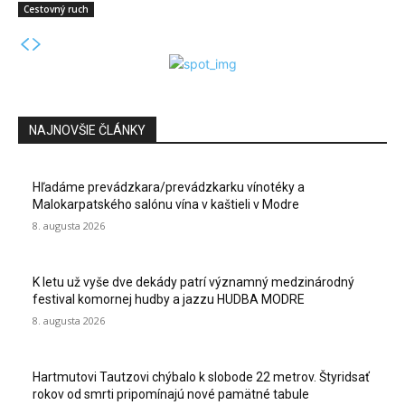
Cestovný ruch
NAJNOVŠIE ČLÁNKY
Hľadáme prevádzkara/prevádzkarku vínotéky a
Malokarpatského salónu vína v kaštieli v Modre
8. augusta 2026
K letu už vyše dve dekády patrí významný medzinárodný
festival komornej hudby a jazzu HUDBA MODRE
8. augusta 2026
Hartmutovi Tautzovi chýbalo k slobode 22 metrov. Štyridsať
rokov od smrti pripomínajú nové pamätné tabule