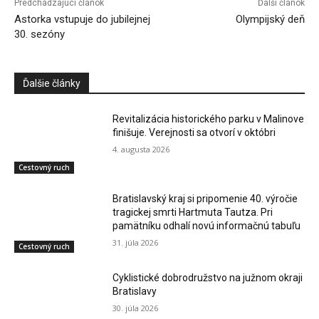
Predchádzajúci článok
Ďalší článok
Astorka vstupuje do jubilejnej
Olympijský deň
30. sezóny
Ďalšie články
Revitalizácia historického parku v Malinove
finišuje. Verejnosti sa otvorí v októbri
4. augusta 2026
Cestovný ruch
Bratislavský kraj si pripomenie 40. výročie
tragickej smrti Hartmuta Tautza. Pri
pamätníku odhalí novú informačnú tabuľu
31. júla 2026
Cestovný ruch
Cyklistické dobrodružstvo na južnom okraji
Bratislavy
30. júla 2026