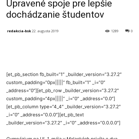
Upravené spoje pre lepšie
dochádzanie študentov
redakcia-bsk
22. augusta 2019
1289
0
Facebook
X
Linkedin
Tumblr
[et_pb_section fb_built=“1″ _builder_version=“3.27.2″
custom_padding=“0px|||||“ fb_built=“1″ _i=“0″
_address=“0″][et_pb_row _builder_version=“3.27.2″
custom_padding=“4px|||||“ _i=“0″ _address=“0.0″]
[et_pb_column type=“4_4″ _builder_version=“3.27.2″
_i=“0″ _address=“0.0.0″][et_pb_text
_builder_version=“3.27.2″ _i=“0″ _address=“0.0.0.0″]
Gymnázium na Ul.
1. mája
v Malackách privíta o dva