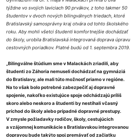
týždne vo svojich laviciach 90 prvákov, z toho takmer 50
študentov v dvoch nových bilingválnych triedach, ktoré
Bratislavský samosprávny kraj otvára od tohto školského
roku. Aby mohli všetci študenti komfortnejšie dochádzať
do školy, urobila Bratislavská integrovaná doprava úpravu
cestovných poriadkov. Platné budú od
1. septembra 2019.
„Bilingválne štúdium sme v Malackách zriadili, aby
študenti zo Záhoria nemuseli dochádzať na gymnáziá
do Bratislavy, ale mali túto možnosť priamo v regióne.
Na to však bolo potrebné zabezpečiť aj dopravné
spojenie, nakoľko existujúce spoje odchádzajú príliš
skoro alebo neskoro a študenti by nestíhali včasný
príchod do školy alebo prípadné dopravné prestupy.
V zmysle požiadavky rodičov, školy, cestujúcich
a vzájomnej komunikácie s Bratislavskou integrovanou
dopravou bude takýto spoj premávať od začiatku