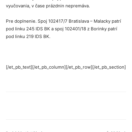
vyučovania, v čase prázdnin nepremáva.
Pre doplnenie. Spoj 102417/7 Bratislava – Malacky patrí
pod linku 245 IDS BK a spoj 102401/18 z Borinky patrí
pod linku 219 IDS BK.
[/et_pb_text][/et_pb_column][/et_pb_row][/et_pb_section]
Facebook
X
Linkedin
Tumblr