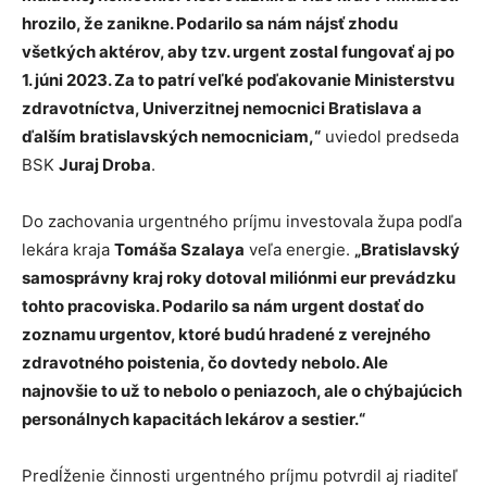
hrozilo, že zanikne. Podarilo sa nám nájsť zhodu
všetkých aktérov, aby tzv. urgent zostal fungovať aj po
1. júni 2023. Za to patrí veľké poďakovanie Ministerstvu
zdravotníctva, Univerzitnej nemocnici Bratislava a
ďalším bratislavských nemocniciam,“
uviedol predseda
BSK
Juraj Droba
.
Do zachovania urgentného príjmu investovala župa podľa
lekára kraja
Tomáša Szalaya
veľa energie.
„Bratislavský
samosprávny kraj roky dotoval miliónmi eur prevádzku
tohto pracoviska. Podarilo sa nám urgent dostať do
zoznamu urgentov, ktoré budú hradené z verejného
zdravotného poistenia, čo dovtedy nebolo. Ale
najnovšie to už to nebolo o peniazoch, ale o chýbajúcich
personálnych kapacitách lekárov a sestier.“
Predĺženie činnosti urgentného príjmu potvrdil aj riaditeľ