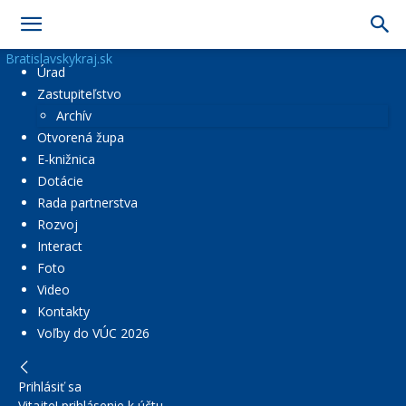
Bratislavskykraj.sk
Úrad
Zastupiteľstvo
Archív
Otvorená župa
E-knižnica
Dotácie
Rada partnerstva
Rozvoj
Interact
Foto
Video
Kontakty
Voľby do VÚC 2026
Prihlásiť sa
Vitajte! prihlásenie k účtu