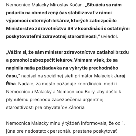
Nemocnice Malacky Miroslav Kočan.
„Situáciu sa nám
podarilo na obmedzený čas stabilizovať v rámci
výpomoci externých lekárov, ktorých zabezpečilo
Ministerstvo zdravotníctva SR v koordinácii s ostatnými
poskytovateľmi zdravotnej starostlivosti,“
uviedol.
„Vážim si, že sám minister zdravotníctva zatiahol brzdu
a pomohol zabezpečiť lekárov. Vnímam však, že sa
naplnila naša požiadavka na vykrytie prechodného
času,“
napísal na sociálnej sieti primátor Malaciek
Juraj
Říha
. Naďalej za mesto požaduje koordináciu medzi
Nemocnicou Malacky a Nemocnicou Bory, aby došlo k
plynulému prechodu zabezpečenia urgentnej
starostlivosti pre obyvateľov Záhoria.
Nemocnica Malacky minulý týždeň informovala, že od 1.
júna pre nedostatok personálu prestane poskytovať