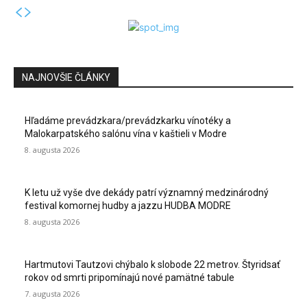
NAJNOVŠIE ČLÁNKY
Hľadáme prevádzkara/prevádzkarku vínotéky a
Malokarpatského salónu vína v kaštieli v Modre
8. augusta 2026
K letu už vyše dve dekády patrí významný medzinárodný
festival komornej hudby a jazzu HUDBA MODRE
8. augusta 2026
Hartmutovi Tautzovi chýbalo k slobode 22 metrov. Štyridsať
rokov od smrti pripomínajú nové pamätné tabule
7. augusta 2026