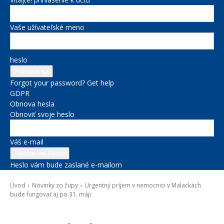
Vaše užívateľské meno
heslo
Forgot your password? Get help
GDPR
Obnova hesla
Obnoviť svoje heslo
Váš e-mail
Heslo vám bude zaslané e-mailom
Úvod
Novinky zo župy
Urgentný príjem v nemocnici v Malackách
bude fungovať aj po 31. máji
Novinky zo župy
Správy na titulke
Zdravie