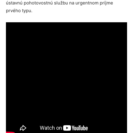
ústavnú pohotovostnú službu na urgentnom príjme
prvého typu.