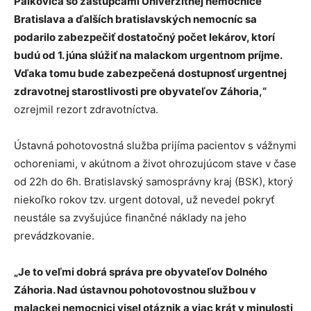
Palkoviča so zástupcami Univerzitnej nemocnice
Bratislava a ďalších bratislavských nemocníc sa
podarilo zabezpečiť dostatočný počet lekárov, ktorí
budú od 1. júna slúžiť na malackom urgentnom príjme.
Vďaka tomu bude zabezpečená dostupnosť urgentnej
zdravotnej starostlivosti pre obyvateľov Záhoria,“
ozrejmil rezort zdravotníctva.
Ústavná pohotovostná služba prijíma pacientov s vážnymi
ochoreniami, v akútnom a život ohrozujúcom stave v čase
od 22h do 6h. Bratislavský samosprávny kraj (BSK), ktorý
niekoľko rokov tzv. urgent dotoval, už nevedel pokryť
neustále sa zvyšujúce finančné náklady na jeho
prevádzkovanie.
„Je to veľmi dobrá správa pre obyvateľov Dolného
Záhoria. Nad ústavnou pohotovostnou službou v
malackej nemocnici visel otáznik a viac krát v minulosti