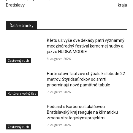
Bratislavy
kraja
Ďalšie články
K letu už vyše dve dekády patrí významný
medzinárodný festival komornej hudby a
jazzu HUDBA MODRE
8. augusta 2026
Cestovný ruch
Hartmutovi Tautzovi chýbalo k slobode 22
metrov. Štyridsať rokov od smrti
pripomínajú nové pamätné tabule
7. augusta 2026
Kultúra a voľný čas
Podcast s Barborou Lukáčovou:
Bratislavský kraj reaguje na klimatickú
zmenu strategickými projektmi.
7. augusta 2026
Cestovný ruch