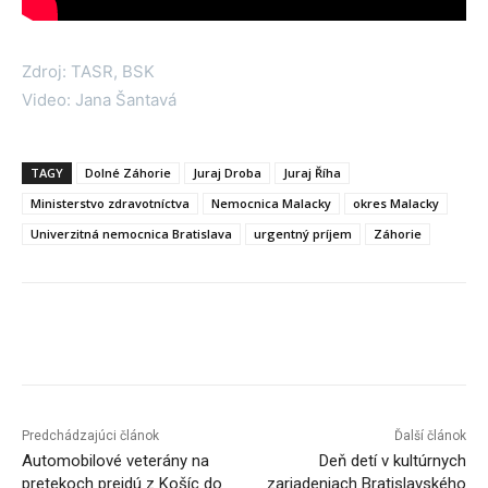
Zdroj: TASR, BSK
Video: Jana Šantavá
TAGY
Dolné Záhorie
Juraj Droba
Juraj Říha
Ministerstvo zdravotníctva
Nemocnica Malacky
okres Malacky
Univerzitná nemocnica Bratislava
urgentný príjem
Záhorie
Facebook
X
Linkedin
Tumblr
Predchádzajúci článok
Ďalší článok
Automobilové veterány na
Deň detí v kultúrnych
pretekoch prejdú z Košíc do
zariadeniach Bratislavského