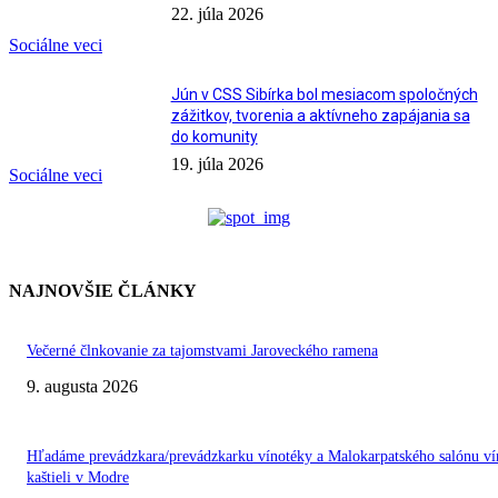
22. júla 2026
Sociálne veci
Jún v CSS Sibírka bol mesiacom spoločných
zážitkov, tvorenia a aktívneho zapájania sa
do komunity
19. júla 2026
Sociálne veci
NAJNOVŠIE ČLÁNKY
Večerné člnkovanie za tajomstvami Jaroveckého ramena
9. augusta 2026
Hľadáme prevádzkara/prevádzkarku vínotéky a Malokarpatského salónu ví
kaštieli v Modre