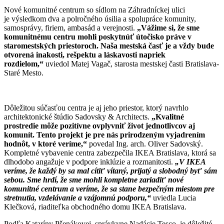
Nové komunitné centrum so sídlom na Záhradníckej ulici
je výsledkom dva a polročného úsilia a spolupráce komunity,
samosprávy, firiem, ambasád a verejnosti.
„Vážime si, že sme
komunitnému centru mohli poskytnúť útočisko práve v
staromestských priestoroch. Naša mestská časť je a vždy bude
otvorená inakosti, rešpektu a láskavosti napriek
rozdielom,“
uviedol Matej Vagač, starosta mestskej časti Bratislava-
Staré Mesto.
Dôležitou súčasťou centra je aj jeho priestor, ktorý navrhlo
architektonické štúdio Sadovsky & Architects.
„Kvalitné
prostredie môže pozitívne ovplyvniť život jednotlivcov aj
komunít. Tento projekt je pre nás prirodzeným vyjadrením
hodnôt, v ktoré veríme,“
povedal Ing. arch. Oliver Sadovský.
Kompletné vybavenie centra zabezpečila IKEA Bratislava, ktorá sa
dlhodobo angažuje v podpore inklúzie a rozmanitosti.
„V IKEA
veríme, že každý by sa mal cítiť vítaný, prijatý a slobodný byť sám
sebou. Sme hrdí, že sme mohli kompletne zariadiť nové
komunitné centrum a veríme, že sa stane bezpečným miestom pre
stretnutia, vzdelávanie a vzájomnú podporu,“
uviedla Lucia
Klečková, riaditeľka obchodného domu IKEA Bratislava.
Podľa Kataríny Pšenákovej, správkyne Nadácie Tesco, je dôležité,