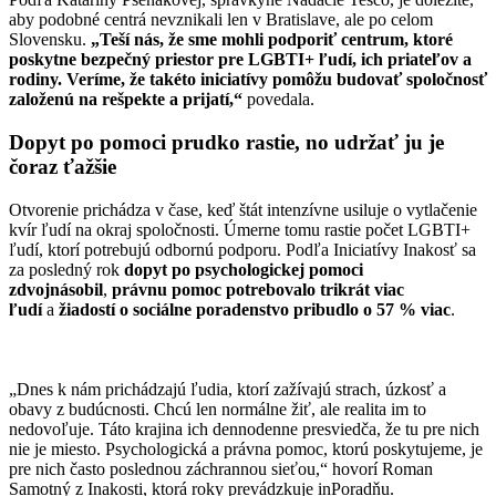
aby podobné centrá nevznikali len v Bratislave, ale po celom
Slovensku.
„Teší nás, že sme mohli podporiť centrum, ktoré
poskytne bezpečný priestor pre LGBTI+ ľudí, ich priateľov a
rodiny. Veríme, že takéto iniciatívy pomôžu budovať spoločnosť
založenú na rešpekte a prijatí,“
povedala.
Dopyt po pomoci prudko rastie, no udržať ju je
čoraz ťažšie
Otvorenie prichádza v čase, keď štát intenzívne usiluje o vytlačenie
kvír ľudí na okraj spoločnosti. Úmerne tomu rastie počet LGBTI+
ľudí, ktorí potrebujú odbornú podporu. Podľa Iniciatívy Inakosť sa
za posledný rok
dopyt po psychologickej pomoci
zdvojnásobil
,
právnu pomoc potrebovalo trikrát viac
ľudí
a
žiadostí o sociálne poradenstvo pribudlo o 57 % viac
.
„Dnes k nám prichádzajú ľudia, ktorí zažívajú strach, úzkosť a
obavy z budúcnosti. Chcú len normálne žiť, ale realita im to
nedovoľuje. Táto krajina ich dennodenne presviedča, že tu pre nich
nie je miesto. Psychologická a právna pomoc, ktorú poskytujeme, je
pre nich často poslednou záchrannou sieťou,“ hovorí Roman
Samotný z Inakosti, ktorá roky prevádzkuje inPoradňu.