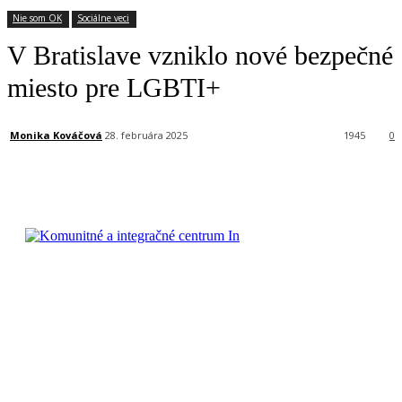
Nie som OK
Sociálne veci
V Bratislave vzniklo nové bezpečné
miesto pre LGBTI+
Monika Kováčová
28. februára 2025
1945
0
Facebook
X
Linkedin
Tumblr