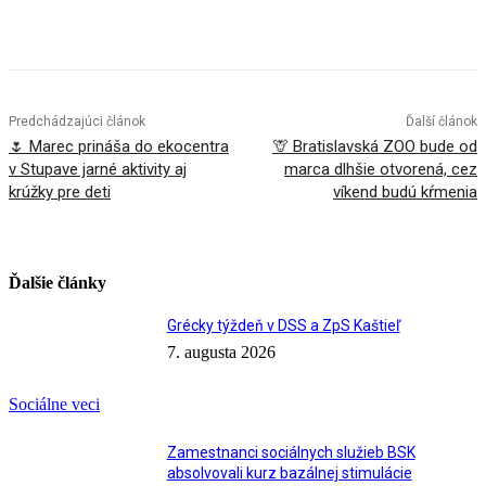
Facebook
X
Linkedin
Tumblr
Predchádzajúci článok
Ďalší článok
🌷 Marec prináša do ekocentra
🦒 Bratislavská ZOO bude od
v Stupave jarné aktivity aj
marca dlhšie otvorená, cez
krúžky pre deti
víkend budú kŕmenia
Ďalšie články
Grécky týždeň v DSS a ZpS Kaštieľ
7. augusta 2026
Sociálne veci
Zamestnanci sociálnych služieb BSK
absolvovali kurz bazálnej stimulácie