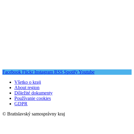
Facebook
Flickr
Instagram
RSS
Spotify
Youtube
Všetko o kraji
About region
Dôležité dokumenty
Používanie cookies
GDPR
© Bratislavský samosprávny kraj