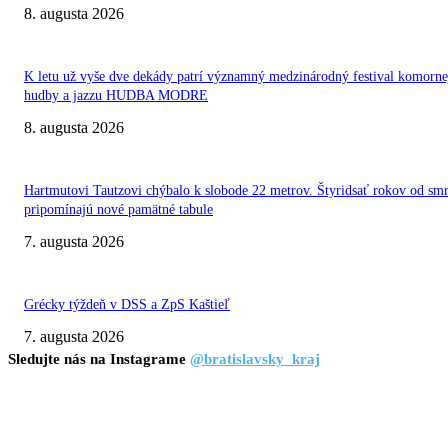
8. augusta 2026
K letu už vyše dve dekády patrí významný medzinárodný festival komorne
hudby a jazzu HUDBA MODRE
8. augusta 2026
Hartmutovi Tautzovi chýbalo k slobode 22 metrov. Štyridsať rokov od smr
pripomínajú nové pamätné tabule
7. augusta 2026
Grécky týždeň v DSS a ZpS Kaštieľ
7. augusta 2026
Sledujte nás na Instagrame
@bratislavsky_kraj