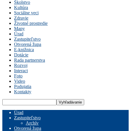
Školstvo
Kultúra
Sociálne veci
Zdravie
Životné prostredie
Mapy
Úrad
Zastupiteľstvo
Otvorená župa
E-knižnica
Dotácie
Rada partnerstva
Rozvoj
Interact
Foto
Video
Podujatia
Kontakty
Úrad
Zastupiteľstvo
Archív
Otvorená župa