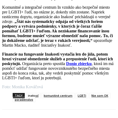
Komunitné a integračné centrum In vzniklo ako bezpečné miesto
pre LGBTI+ ľudí, no otázne je, dokedy ním zostane. Napriek
rastúcemu dopytu, organizácie ako Inakosť prichádzajú o verejné
zdroje.
„Štát nás systematicky odpája od všetkých foriem
podpory a vytvára podmienky, v ktorých je čoraz ťažšie
pomáhať LGBTI+ ľuďom. Ak nezískame financovanie inou
formou, budeme musieť výrazne obmedziť našu pomoc. To, či
ju dokážeme udržať, je teraz v rukách verejnosti,“
upozorňuje
Martin Macko, riaditeľ Iniciatívy Inakosť.
Financie na fungovanie Inakosti vystačia len do júla, potom
hrozí výrazné obmedzenie služieb a prepustenie ľudí, ktorí ich
poskytujú.
Organizácia preto spustila
Donio zbierku
, ktorá im má
pomôcť udržať fungovanie novovzniknutého bezpečného miesta
aspoň do konca roka, tak, aby vedeli poskytnúť pomoc všetkým
LGBTI+ ľuďom, ktorí ju potrebujú.
Foto: Monika Kováčová
TAGY
inakosť
komunitné centrum
LGBTI
Nie som OK
poradenstvo