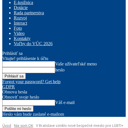
E-knižnica
Dotácie
Rada partnerstva
Rozvoj
Interact
Foto
Video
Kontakty
Voľby do VÚC 2026
Prihlásiť sa
Vitajte! prihlásenie k účtu
Vaše užívateľské meno
heslo
Forgot your password? Get help
GDPR
Obnova hesla
Obnoviť svoje heslo
Váš e-mail
Heslo vám bude zaslané e-mailom
Úvod
Nie som OK
V Bratislave vzniklo nové bezpečné miesto pre LGBTI+