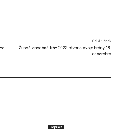
Tumblr
Ďalší článok
tvo
Župné vianočné trhy 2023 otvoria svoje brány 19.
decembra
Doprava