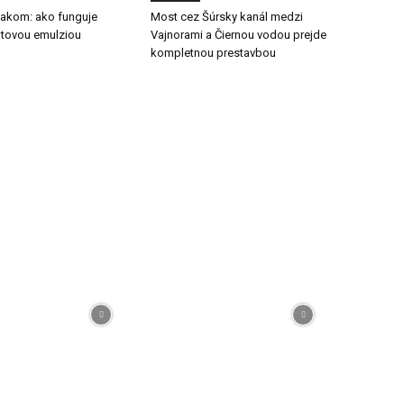
tlakom: ako funguje
Most cez Šúrsky kanál medzi
ltovou emulziou
Vajnorami a Čiernou vodou prejde
kompletnou prestavbou