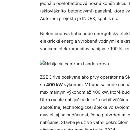
jedná o oceľobetónovú nosnú konštrukciu, 
(sklovláknito-betónovými) panelmi, ktoré vy
Autorom projektu je INDEX, spol. s r. o.
Nielen budova hubu bude energeticky efektí
elektrická energia vyrobená vodnými elektr
vodičom elektromobilov nabíjanie 100 % cer
ZSE Drive poskytne ako prvý operátor na Sl
so
400 kW
výkonom. V hube sa bude nachádz
maximálnym výkonom až 400 kW, ktoré budú
Ultra rýchle nabíjačky dokážu nabiť väčšinu 
absolútnej technologickej špičke vo svojo
mysleli aj na budúcnosť, čoho potvrdením je
nabíjanie. Stavba je už vo veľmi pokročilom
očakávame v druhom štvrťroku 2024.