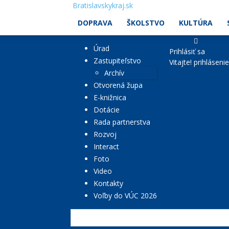
Bratislavskykraj.sk
DOPRAVA
ŠKOLSTVO
KULTÚRA
Úrad
Prihlásiť sa
Zastupiteľstvo
Vitajte! prihláseni
Archív
Otvorená župa
E-knižnica
Dotácie
Rada partnerstva
Rozvoj
Interact
Foto
Video
Kontakty
Voľby do VÚC 2026