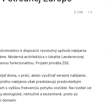
2745
0
Tumblr
tromobilov k dispozícii revolučný spôsob nabíjania
me. Moderná architektúra v lokalite Landererovej
renou funkcionalitou. Projekt prináša ZSE.
jať doma, v práci, alebo využívať verejné nabíjanie,
ejného nabíjania však predstavujú predovšetkým
ach s vyššou frekvenciu pohybu vozidiel. Na rozdiel od
uby ekologické, nehlučné a bezemisné, preto sú
mi domami.