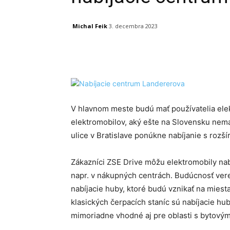
Michal Feik
3. decembra 2023
Facebook
X
Linkedin
V hlavnom meste budú mať používatelia elek
elektromobilov, aký ešte na Slovensku nemá
ulice v Bratislave ponúkne nabíjanie s rozší
Zákazníci ZSE Drive môžu elektromobily nabí
napr. v nákupných centrách. Budúcnosť ver
nabíjacie huby, ktoré budú vznikať na miest
klasických čerpacích staníc sú nabíjacie h
mimoriadne vhodné aj pre oblasti s bytový