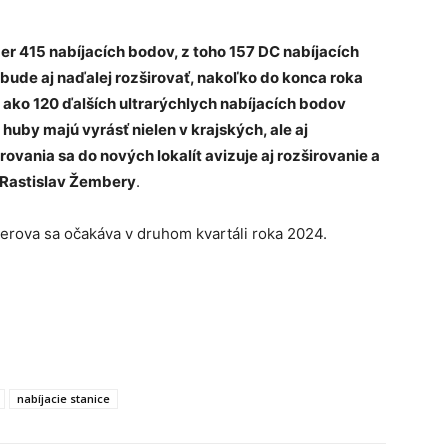
r 415 nabíjacích bodov, z toho 157 DC nabíjacích
a bude aj naďalej rozširovať, nakoľko do konca roka
ako 120 ďalších ultrarýchlych nabíjacích bodov
uby majú vyrásť nielen v krajských, ale aj
vania sa do nových lokalít avizuje aj rozširovanie a
Rastislav Žembery
.
rerova sa očakáva v druhom kvartáli roka 2024.
nabíjacie stanice