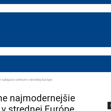
e nabíjacie centrum v strednej Európe
kne najmodernejšie
 v strednej Európe