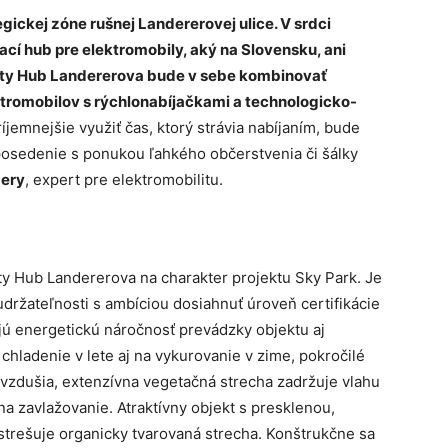
egickej zóne rušnej Landererovej ulice. V srdci
í hub pre elektromobily, aký na Slovensku, ani
City Hub Landererova bude v sebe kombinovať
ektromobilov s rýchlonabíjačkami a technologicko-
íjemnejšie využiť čas, ktorý strávia nabíjaním, bude
 posedenie s ponukou ľahkého občerstvenia či šálky
bery
, expert pre elektromobilitu.
ty Hub Landererova na charakter projektu Sky Park. Je
udržateľnosti s ambíciou dosiahnuť úroveň certifikácie
ujú energetickú náročnosť prevádzky objektu aj
chladenie v lete aj na vykurovanie v zime, pokročilé
ovzdušia, extenzívna vegetačná strecha zadržuje vlahu
na zavlažovanie. Atraktívny objekt s presklenou,
strešuje organicky tvarovaná strecha. Konštrukčne sa