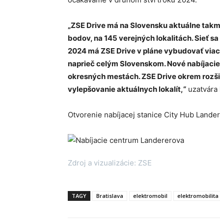
„ZSE Drive má na Slovensku aktuálne takme
bodov, na 145 verejných lokalitách. Sieť s
2024 má ZSE Drive v pláne vybudovať viac 
naprieč celým Slovenskom. Nové nabíjacie h
okresných mestách. ZSE Drive okrem rozširo
vylepšovanie aktuálnych lokalít,“
uzatvára
Otvorenie nabíjacej stanice City Hub Lande
Zdroj a vizualizácie: ZSE
TAGY
Bratislava
elektromobil
elektromobilita