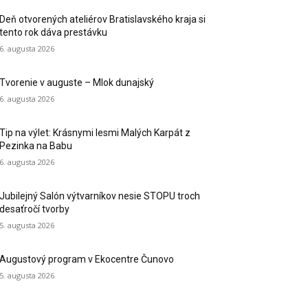
Deň otvorených ateliérov Bratislavského kraja si
tento rok dáva prestávku
6. augusta 2026
Tvorenie v auguste – Mlok dunajský
6. augusta 2026
Tip na výlet: Krásnymi lesmi Malých Karpát z
Pezinka na Babu
6. augusta 2026
Jubilejný Salón výtvarníkov nesie STOPU troch
desaťročí tvorby
5. augusta 2026
Augustový program v Ekocentre Čunovo
5. augusta 2026