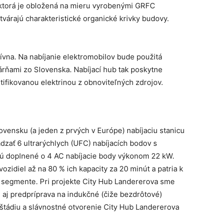
ktorá je obložená na mieru vyrobenými GRFC
tvárajú charakteristické organické krivky budovy.
vna. Na nabíjanie elektromobilov bude použitá
árňami zo Slovenska. Nabíjací hub tak poskytne
tifikovanou elektrinou z obnoviteľných zdrojov.
ovensku (a jeden z prvých v Európe) nabíjaciu stanicu
ať 6 ultrarýchlych (UFC) nabíjacích bodov s
 doplnené o 4 AC nabíjacie body výkonom 22 kW.
vozidiel až na 80 % ich kapacity za 20 minút a patria k
m segmente. Pri projekte City Hub Landererova sme
 aj predpríprava na indukčné (čiže bezdrôtové)
 štádiu a slávnostné otvorenie City Hub Landererova