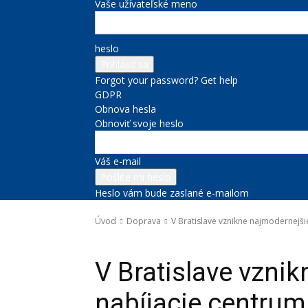
Vaše užívateľské meno
heslo
Forgot your password? Get help
GDPR
Obnova hesla
Obnoviť svoje heslo
Váš e-mail
Heslo vám bude zaslané e-mailom
Úvod
Doprava
V Bratislave vznikne najmodernejši
Doprava
V Bratislave vzni
nabíjacie centrum