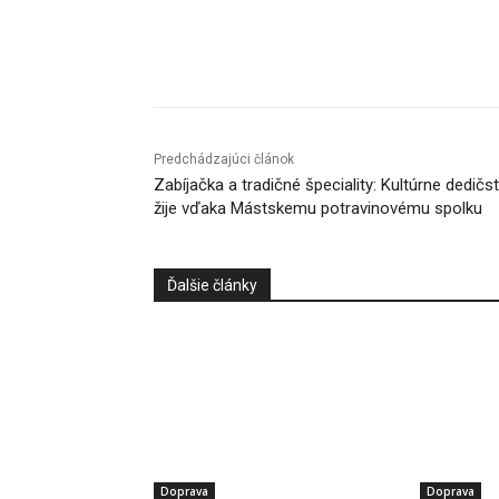
Facebook
X
Linkedin
Predchádzajúci článok
Zabíjačka a tradičné špeciality: Kultúrne dedičs
žije vďaka Mástskemu potravinovému spolku
Ďalšie články
Doprava
Doprava