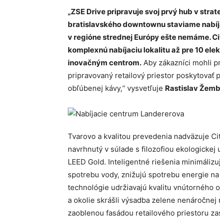
„ZSE Drive pripravuje svoj prvý hub v strat
bratislavského downtownu staviame nabíjac
v regióne strednej Európy ešte nemáme. 
komplexnú nabíjaciu lokalitu až pre 10 el
inovačným centrom.
Aby zákazníci mohli pr
pripravovaný retailový priestor poskytovať
obľúbenej kávy,“ vysvetľuje
Rastislav Žem
Tvarovo a kvalitou prevedenia nadväzuje Ci
navrhnutý v súlade s filozofiou ekologickej 
LEED Gold. Inteligentné riešenia minimáliz
spotrebu vody, znižujú spotrebu energie na 
technológie udržiavajú kvalitu vnútorného 
a okolie skrášli výsadba zelene nenáročnej 
zaoblenou fasádou retailového priestoru za