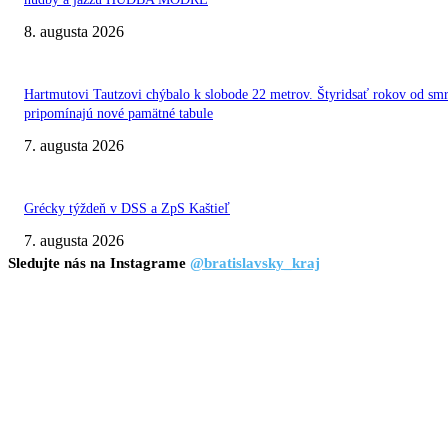
8. augusta 2026
Hartmutovi Tautzovi chýbalo k slobode 22 metrov. Štyridsať rokov od smr
pripomínajú nové pamätné tabule
7. augusta 2026
Grécky týždeň v DSS a ZpS Kaštieľ
7. augusta 2026
Sledujte nás na Instagrame
@bratislavsky_kraj