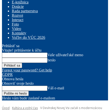
E-knižnica
Dotácie
Rada partnerstva
Rozvoj
Interact
Foto
Video
Kontakty
Voľby do VÚC 2026
Prihlásiť sa
Vitajte! prihlásenie k účtu
Vaše užívateľské meno
heslo
Forgot your password? Get help
GDPR
Obnova hesla
Obnoviť svoje heslo
Váš e-mail
Heslo vám bude zaslané e-mailom
Úvod
Kultúra a voľný čas
V Devínskej Novej Vsi začali s modernizáciou