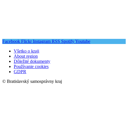
Facebook
Flickr
Instagram
RSS
Spotify
Youtube
Všetko o kraji
About region
Dôležité dokumenty
Používanie cookies
GDPR
© Bratislavský samosprávny kraj