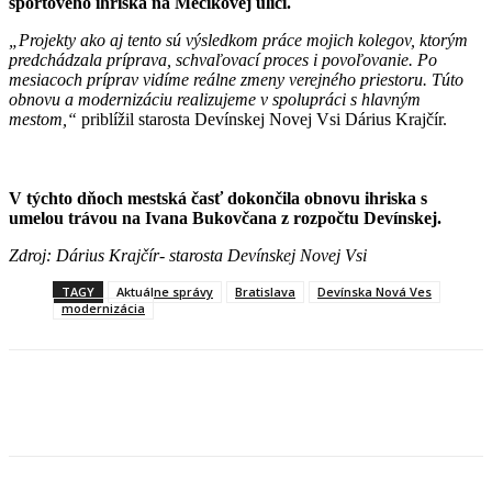
športového ihriska na Mečíkovej ulici.
„Projekty ako aj tento sú výsledkom práce mojich kolegov, ktorým
predchádzala príprava, schvaľovací proces i povoľovanie. Po
mesiacoch príprav vidíme reálne zmeny verejného priestoru. Túto
obnovu a modernizáciu realizujeme v spolupráci s hlavným
mestom,“
priblížil starosta Devínskej Novej Vsi Dárius Krajčír.
V týchto dňoch mestská časť dokončila obnovu ihriska s
umelou trávou na Ivana Bukovčana z rozpočtu Devínskej.
Zdroj: Dárius Krajčír- starosta Devínskej Novej Vsi
TAGY
Aktuálne správy
Bratislava
Devínska Nová Ves
modernizácia
Facebook
X
Linkedin
Tumblr