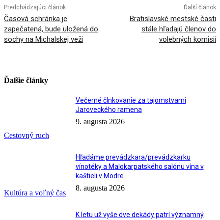
Predchádzajúci článok
Ďalší článok
Časová schránka je
Bratislavské mestské časti
zapečatená, bude uložená do
stále hľadajú členov do
sochy na Michalskej veži
volebných komisií
Ďalšie články
Večerné člnkovanie za tajomstvami
Jaroveckého ramena
9. augusta 2026
Cestovný ruch
Hľadáme prevádzkara/prevádzkarku
vínotéky a Malokarpatského salónu vína v
kaštieli v Modre
8. augusta 2026
Kultúra a voľný čas
K letu už vyše dve dekády patrí významný