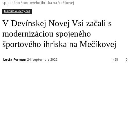
spojeného športového ihriska na Mečíkovej
Kultúra a voľný čas
V Devínskej Novej Vsi začali s
modernizáciou spojeného
športového ihriska na Mečíkovej
Lucia Forman
24. septembra 2022
1458
0
Facebook
X
Linkedin
Tumblr