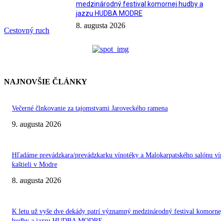
medzinárodný festival komornej hudby a
jazzu HUDBA MODRE
8. augusta 2026
Cestovný ruch
NAJNOVŠIE ČLÁNKY
Večerné člnkovanie za tajomstvami Jaroveckého ramena
9. augusta 2026
Hľadáme prevádzkara/prevádzkarku vínotéky a Malokarpatského salónu ví
kaštieli v Modre
8. augusta 2026
K letu už vyše dve dekády patrí významný medzinárodný festival komorne
hudby a jazzu HUDBA MODRE