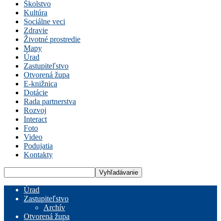
Školstvo
Kultúra
Sociálne veci
Zdravie
Životné prostredie
Mapy
Úrad
Zastupiteľstvo
Otvorená župa
E-knižnica
Dotácie
Rada partnerstva
Rozvoj
Interact
Foto
Video
Podujatia
Kontakty
Úrad
Zastupiteľstvo
Archív
Otvorená župa