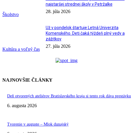
najstaršej strednej školy v Petržalke
28. júla 2026
Školstvo
Už v pondelok štartuje Letná Univerzita
Komenského. Deti čaká týždeň plný vedy a
zážitkov
27. júla 2026
Kultúra a voľný čas
NAJNOVŠIE ČLÁNKY
Deň otvorených ateliérov Bratislavského kraja si tento rok dáva prestávku
6. augusta 2026
Tvorenie v auguste – Mlok dunajský