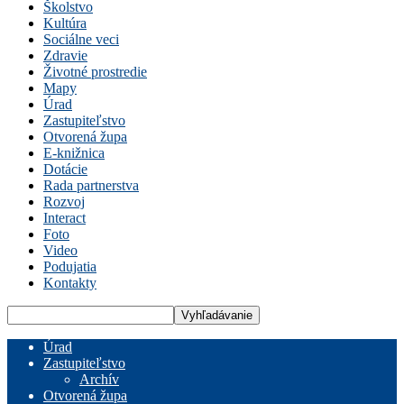
Školstvo
Kultúra
Sociálne veci
Zdravie
Životné prostredie
Mapy
Úrad
Zastupiteľstvo
Otvorená župa
E-knižnica
Dotácie
Rada partnerstva
Rozvoj
Interact
Foto
Video
Podujatia
Kontakty
Úrad
Zastupiteľstvo
Archív
Otvorená župa