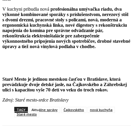
V kuchyni pribudla nová
profesionálna umývačka riadu, dva
výkonné kombinované sporáky s príslušenstvom, nerezový stôl
s dvomi drezmi, pracovné stoly s policami, nová, moderná a
ergonomická kuchynská linka, nové digestory s rekonštrukciu
napojenia do komína pre správne odvádzanie pár,
rekonštrukcia elektroinštalácie pre zabezpečenie
výkonnostného pripojenia nových spotrebičov, drobné stavebné
úpravy a tiež nová vinylová podlaha v chodbe.
Staré Mesto je jedinou mestskou časťou v Bratislave, ktorá
prevádzkuje dvoje detské jasle, na Čajkovského a Záhrebskej
ulici s kapacitou vyše 70 detí vo veku do troch rokov.
Zdroj: Staré mesto-srdce Bratislavy
TAGY
Aktuálne správy
Čajkovského
nová kuchyňa
Staré mesto