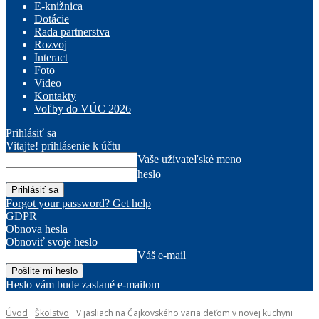
E-knižnica
Dotácie
Rada partnerstva
Rozvoj
Interact
Foto
Video
Kontakty
Voľby do VÚC 2026
Prihlásiť sa
Vitajte! prihlásenie k účtu
Vaše užívateľské meno
heslo
Forgot your password? Get help
GDPR
Obnova hesla
Obnoviť svoje heslo
Váš e-mail
Heslo vám bude zaslané e-mailom
Úvod
Školstvo
V jasliach na Čajkovského varia deťom v novej kuchyni