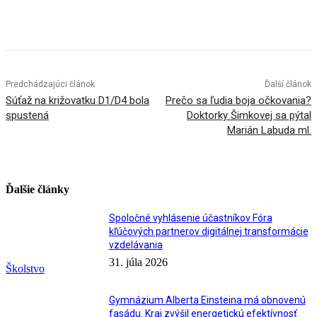
Facebook
X
Linkedin
Tumblr
Predchádzajúci článok
Ďalší článok
Súťaž na križovatku D1/D4 bola
Prečo sa ľudia boja očkovania?
spustená
Doktorky Šimkovej sa pýtal
Marián Labuda ml.
Ďalšie články
Spoločné vyhlásenie účastníkov Fóra
kľúčových partnerov digitálnej transformácie
vzdelávania
31. júla 2026
Školstvo
Gymnázium Alberta Einsteina má obnovenú
fasádu. Kraj zvýšil energetickú efektívnosť