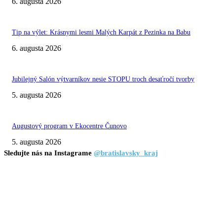
6. augusta 2026
Tip na výlet: Krásnymi lesmi Malých Karpát z Pezinka na Babu
6. augusta 2026
Jubilejný Salón výtvarníkov nesie STOPU troch desaťročí tvorby
5. augusta 2026
Augustový program v Ekocentre Čunovo
5. augusta 2026
Sledujte nás na Instagrame
@bratislavsky_kraj