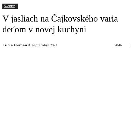
Školstvo
V jasliach na Čajkovského varia
deťom v novej kuchyni
Lucia Forman
8. septembra 2021
2046
0
Facebook
X
Linkedin
Tumblr