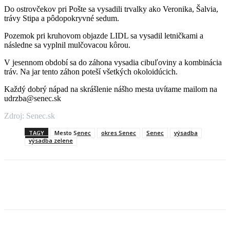
Do ostrovčekov pri Pošte sa vysadili trvalky ako Veronika, Šalvia,
trávy Stipa a pôdopokryvné sedum.
Pozemok pri kruhovom objazde LIDL sa vysadil letničkami a
následne sa vyplnil mulčovacou kôrou.
V jesennom období sa do záhona vysadia cibuľoviny a kombinácia
tráv. Na jar tento záhon poteší všetkých okoloidúcich.
Každý dobrý nápad na skrášlenie nášho mesta uvítame mailom na
udrzba@senec.sk
Zdroj: Senec.sk
TAGY
Mesto Senec
okres Senec
Senec
výsadba
výsadba zelene
Facebook
X
Linkedin
Tumblr