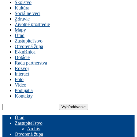
Školstvo
Kultúra
Sociálne veci
Zdravie
Životné prostredie
Mapy
Úrad
Zastupiteľstvo
Otvorená župa
E-knižnica
Dotácie
Rada partnerstva
Rozvoj
Interact
Foto
Video
Podujatia
Kontakty
Úrad
Zastupiteľstvo
Archív
Otvorená župa