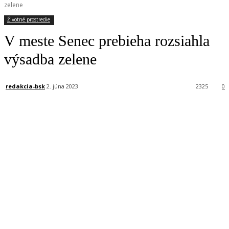
zelene
Životné prostredie
V meste Senec prebieha rozsiahla
výsadba zelene
redakcia-bsk
2. júna 2023
2325
0
Facebook
X
Linkedin
Tumblr