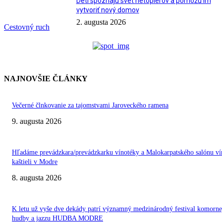
Deti spoznajú svet netopierov a pomôžu im
vytvoriť nový domov
2. augusta 2026
Cestovný ruch
NAJNOVŠIE ČLÁNKY
Večerné člnkovanie za tajomstvami Jaroveckého ramena
9. augusta 2026
Hľadáme prevádzkara/prevádzkarku vínotéky a Malokarpatského salónu ví
kaštieli v Modre
8. augusta 2026
K letu už vyše dve dekády patrí významný medzinárodný festival komorne
hudby a jazzu HUDBA MODRE