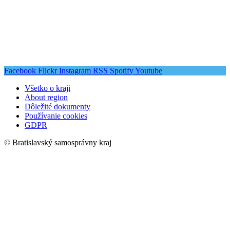
Facebook
Flickr
Instagram
RSS
Spotify
Youtube
Všetko o kraji
About region
Dôležité dokumenty
Používanie cookies
GDPR
© Bratislavský samosprávny kraj