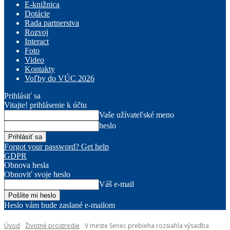
E-knižnica
Dotácie
Rada partnerstva
Rozvoj
Interact
Foto
Video
Kontakty
Voľby do VÚC 2026
Prihlásiť sa
Vitajte! prihlásenie k účtu
Vaše užívateľské meno
heslo
Forgot your password? Get help
GDPR
Obnova hesla
Obnoviť svoje heslo
Váš e-mail
Heslo vám bude zaslané e-mailom
Úvod
Životné prostredie
V meste Senec prebieha rozsiahla výsadba