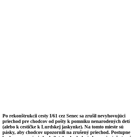
Po rekonštrukcii cesty I/61 cez Senec sa zrušil nevyhovujúci
priechod pre chodcov od pošty k pomníku nenarodených detí
(alebo k cestičke k Lurdskej jaskynke). Na tomto mieste sú
pásky, aby chodcov upozornili na zrušený priechod. Postupne