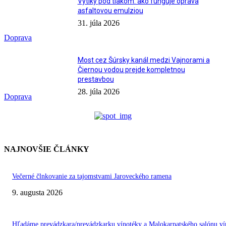
Výtlky pod tlakom: ako funguje oprava
asfaltovou emulziou
31. júla 2026
Doprava
Most cez Šúrsky kanál medzi Vajnorami a
Čiernou vodou prejde kompletnou
prestavbou
28. júla 2026
Doprava
NAJNOVŠIE ČLÁNKY
Večerné člnkovanie za tajomstvami Jaroveckého ramena
9. augusta 2026
Hľadáme prevádzkara/prevádzkarku vínotéky a Malokarpatského salónu ví