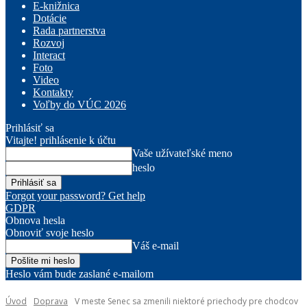
E-knižnica
Dotácie
Rada partnerstva
Rozvoj
Interact
Foto
Video
Kontakty
Voľby do VÚC 2026
Prihlásiť sa
Vitajte! prihlásenie k účtu
Vaše užívateľské meno
heslo
Forgot your password? Get help
GDPR
Obnova hesla
Obnoviť svoje heslo
Váš e-mail
Heslo vám bude zaslané e-mailom
Úvod
Doprava
V meste Senec sa zmenili niektoré priechody pre chodcov