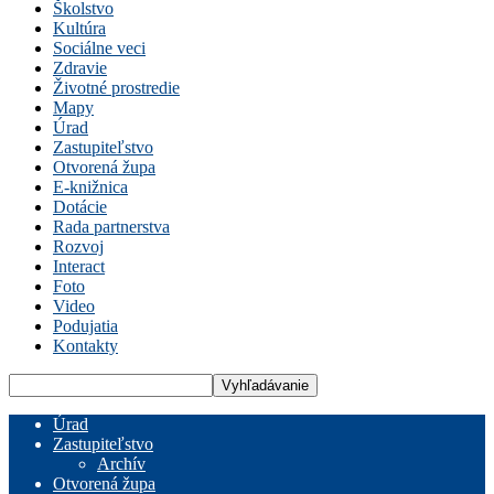
Školstvo
Kultúra
Sociálne veci
Zdravie
Životné prostredie
Mapy
Úrad
Zastupiteľstvo
Otvorená župa
E-knižnica
Dotácie
Rada partnerstva
Rozvoj
Interact
Foto
Video
Podujatia
Kontakty
Úrad
Zastupiteľstvo
Archív
Otvorená župa