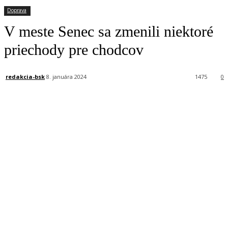
Doprava
V meste Senec sa zmenili niektoré
priechody pre chodcov
redakcia-bsk
8. januára 2024
1475
0
Facebook
X
Linkedin
Tumblr