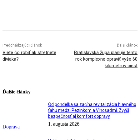
Facebook
X
Linkedin
Tumblr
Predchádzajúci článok
Ďalší článok
Viete čo robiť ak stretnete
Bratislavská župa plánuje tento
diviaka?
rok komplexne opraviť vyše 60
kilometrov ciest
Ďalšie články
Od pondelka sa začína revitalizácia hlavného
ťahu medzi Pezinkom a Vinosadmi. Zvýši
bezpečnosť aj komfort dopravy
1. augusta 2026
Doprava