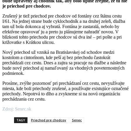
bude upravený aj chodník tak, aby bolo úplne zrejmé, že tu nie
je priechod pre chodcov.
Zrušený je tiež priechod pre chodcov od fontány cez štátnu cestu
I/61. Na jednej strane bude cyklochodník a na druhej zeleň, dlažba
tam už bola dokonca aj vybratá. Fontána je zastaralá, nebolo by
efektívne opravovať ju a preto ju plánujeme nahradiť novou. V
blízkosti tohto priechodu pre chodcov sú dva iné – pri pošte a pri
križovatke s Krátkou ulicou.
Nový priechod už vzniká na Bratislavskej od schodov medzi
kostolom a cintorínom, kde peší aj bez priechodu častokrát
prechádzali cez cestu. Dnes a zajtra sa pracuje na dlažbe a následne
bude nový priechod aj namaľovaný za vhodných poveternostných
podmienok.
Prosíme, zvýšte pozornosť pri prechádzaní cez cestu, nevyužívajte
miesta, kde boli priechody zrušené, a používajte existujúce označené
priechody. Nepotrvá to dlho a zvykneme si na novú organizáciu
prechádzania cez cestu.
Zdroj: Senec.sk
TAGY
Priechod pre chodcov
Senec