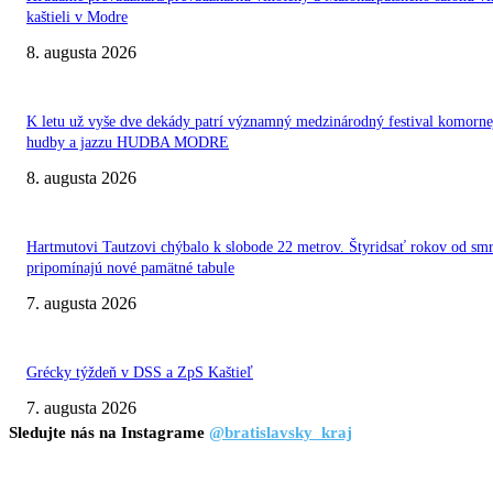
kaštieli v Modre
8. augusta 2026
K letu už vyše dve dekády patrí významný medzinárodný festival komorne
hudby a jazzu HUDBA MODRE
8. augusta 2026
Hartmutovi Tautzovi chýbalo k slobode 22 metrov. Štyridsať rokov od smr
pripomínajú nové pamätné tabule
7. augusta 2026
Grécky týždeň v DSS a ZpS Kaštieľ
7. augusta 2026
Sledujte nás na Instagrame
@bratislavsky_kraj