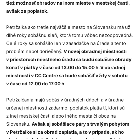
tiež možnosť obradov na inom mieste v mestskej časti,
avšak za poplatok.
Petržalka ako tretie najväčšie mesto na Slovensku má už
dlhé roky sobášnu sieň, ktorá tomu vôbec nezodpovedná.
Celé roky sa sobášilo len v zasadačke na úrade a tento
problém nebol doriešený.
V novej obradnej miestnosti
v priestoroch miestneho úradu sa budú sobášne obrady
konať v piatky v čase od 13.00 do 15.00 h. V obradnej
miestnosti v CC Centre sa bude sobášiť vždy v sobotu
v čase od 12.00 do 17.00 h.
Petržalčania majú sobáš v úradných dňoch a v úradne
určenej miestnosti zadarmo, poplatok platia tí, ktorí sú
z inej mestskej časti alebo iného mesta či obce na
Slovensku.
Avšak aj sobášiace páry s trvalým pobytom
v Petržalke si za obrad zaplatia, a to v prípade, ak ho