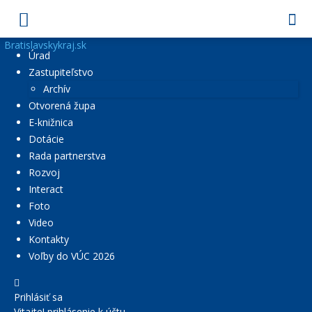
Bratislavskykraj.sk
Úrad
Zastupiteľstvo
Archív
Otvorená župa
E-knižnica
Dotácie
Rada partnerstva
Rozvoj
Interact
Foto
Video
Kontakty
Voľby do VÚC 2026
Prihlásiť sa
Vitajte! prihlásenie k účtu