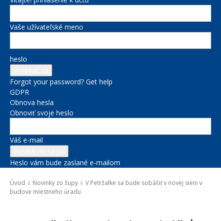
Vaše užívateľské meno
heslo
Forgot your password? Get help
GDPR
Obnova hesla
Obnoviť svoje heslo
Váš e-mail
Heslo vám bude zaslané e-mailom
Úvod
Novinky zo župy
V Petržalke sa bude sobášiť v novej sieni v
budove miestneho úradu
Novinky zo župy