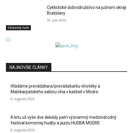
Cyklistické dobrodružstvo na južnom okraji
Bratislavy
30. júla 2026
Cestovný ruch
NAJNOVŠIE ČLÁNKY
Hľadáme prevádzkara/prevádzkarku vínotéky a
Malokarpatského salónu vína v kaštieli v Modre
8. augusta 2026
K letu už vyše dve dekády patrí významný medzinárodný
festival komornej hudby a jazzu HUDBA MODRE
8. augusta 2026