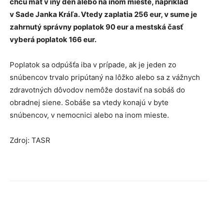
chcú mať v iný deň alebo na inom mieste, napríklad
v Sade Janka Kráľa. Vtedy zaplatia 256 eur, v sume je
zahrnutý správny poplatok 90 eur a mestská časť
vyberá poplatok 166 eur.
Poplatok sa odpúšťa iba v prípade, ak je jeden zo
snúbencov trvalo pripútaný na lôžko alebo sa z vážnych
zdravotných dôvodov nemôže dostaviť na sobáš do
obradnej siene. Sobáše sa vtedy konajú v byte
snúbencov, v nemocnici alebo na inom mieste.
Zdroj: TASR
Facebook
X
Linkedin
Tumblr