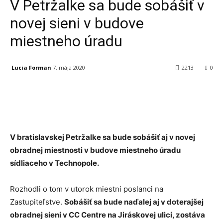
V Petržalke sa bude sobášiť v
novej sieni v budove
miestneho úradu
Lucia Forman
7. mája 2020
2213
0
Facebook
X
Linkedin
Tumblr
V bratislavskej Petržalke sa bude sobášiť aj v novej
obradnej miestnosti v budove miestneho úradu
sídliaceho v Technopole.
Rozhodli o tom v utorok miestni poslanci na
Zastupiteľstve.
Sobášiť sa bude naďalej aj v doterajšej
obradnej sieni v CC Centre na Jiráskovej ulici, zostáva