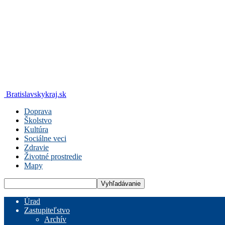
Bratislavskykraj.sk
Doprava
Školstvo
Kultúra
Sociálne veci
Zdravie
Životné prostredie
Mapy
Úrad
Zastupiteľstvo
Archív