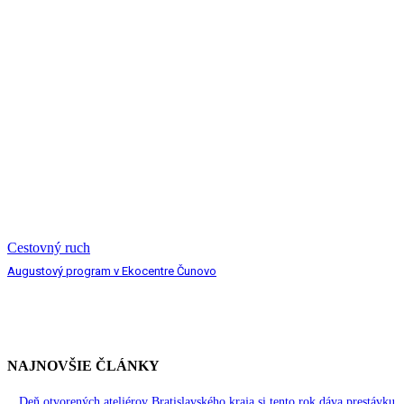
Cestovný ruch
Augustový program v Ekocentre Čunovo
NAJNOVŠIE ČLÁNKY
Deň otvorených ateliérov Bratislavského kraja si tento rok dáva prestávku