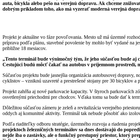
auta, bicykla alebo pešo na verejnú dopravu. Ak chceme znižovať
dobrým príkladom toho, ako má vyzerať moderná verejná dopra
Projekt je aktuálne vo fáze povoľovania. Mesto už má územné rozhod
príprava podľa plánu, stavebné povolenie by mohlo byť vydané na jes
približne 18 mesiacov.
„Tento terminál bude výnimočný tým, že jeho súčasťou bude aj cel
Cestujúci budú môcť čakať na autobus v príjemnom prostredí, ni
Súčasťou projektu bude jasnejšia organizácia autobusovej dopravy, no
cyklistov – vzniknú uzavreté a prestrešené stojany pre 30 bicyklov a p
Projekt zahŕňa aj nové parkovacie kapacity. V štyroch parkovacích zó
osvetlenými priechodmi pre chodcov. Vďaka tomu sa bude dať k termi
Dôležitou súčasťou zámeru je zeleň a revitalizácia verejného priesto
oddych aj komunitné aktivity. Terminál tak nebude pôsobiť ako izolo
Podľa riaditeľky odboru stratégie, územného rozvoja a riadenia proj
projektoch železničných terminálov sa dnes dostávajú do popredia
nejde iba o zastávky, ale o funkčný prestupný priestor, ktorý pre