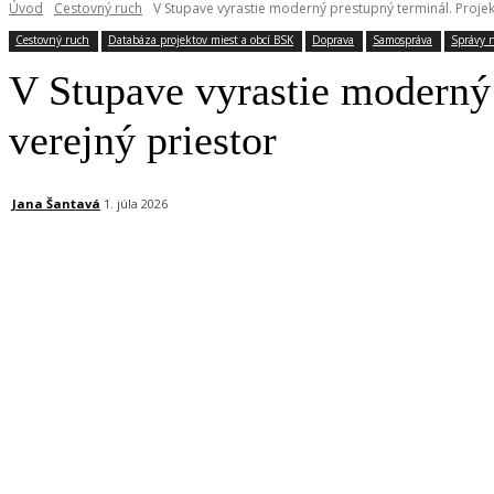
Úvod
Cestovný ruch
V Stupave vyrastie moderný prestupný terminál. Projekt
Cestovný ruch
Databáza projektov miest a obcí BSK
Doprava
Samospráva
Správy n
V Stupave vyrastie moderný 
verejný priestor
Jana Šantavá
1. júla 2026
Facebook
X
Linkedin
Tumblr