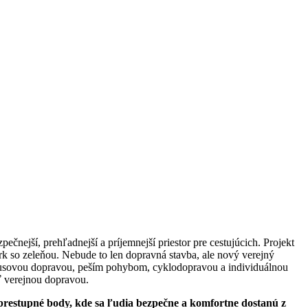
ejší, prehľadnejší a príjemnejší priestor pre cestujúcich. Projekt
ark so zeleňou. Nebude to len dopravná stavba, ale nový verejný
obusovou dopravou, peším pohybom, cyklodopravou a individuálnou
ť verejnou dopravou.
prestupné body, kde sa ľudia bezpečne a komfortne dostanú z