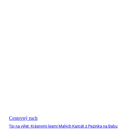
Cestovný ruch
Tip na výlet: Krásnymi lesmi Malých Karpát z Pezinka na Babu