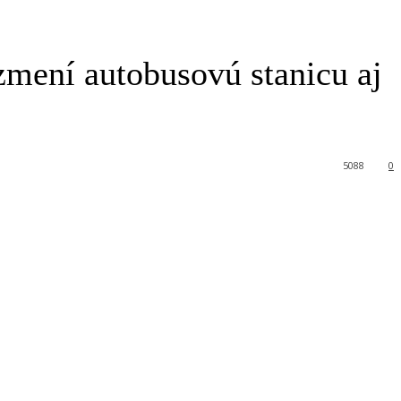
zmení autobusovú stanicu aj
5088
0