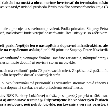
 tlak áut na mestá a obce, musíme investovať do terminálov, nástu
va v praxi,“
uviedol predseda Bratislavského samosprávneho kraja 
nutie a pracuje na stavebnom povolení. Podľa primátora Stupavy Petr
eň, nasledovať bude verejné obstarávanie. Realisticky sa so začiatko
ý park. Nepôjde len o nástupištia a dopravnú infraštruktúru, ale a
e na rozpálenom asfalte,“
priblížil primátor Stupavy
Peter Novisedl
vé vnútorné aj vonkajšie čakárne, sociálne zariadenia, nástupné hrany a
riestor môže doplniť aj servisný stojan na bicykle.
nach má vzniknúť spolu 70 parkovacích miest. Zlepší sa tiež pešia infr
nálu bezpečne dostať z viacerých strán.
ru. V okolí terminálu má pribudnúť 11 vzrastlých stromov, nové záhony 
vaná dopravná stavba, ale ako prirodzená súčasť mesta.
ektov BSK Barbory Lukáčovej nadväzuje stupavský projekt na širšiu sn
 aj autobusové terminály. Pripravujeme ich vo viacerých častiach k
pája autobusy, peší pohyb, bicykle, parkovanie a verejný priestor.