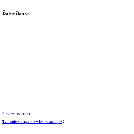
Ďalšie články
Cestovný ruch
Tvorenie v auguste – Mlok dunajský