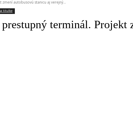
 zmení autobusovú stanicu aj verejný...
a titulke
prestupný terminál. Projekt 