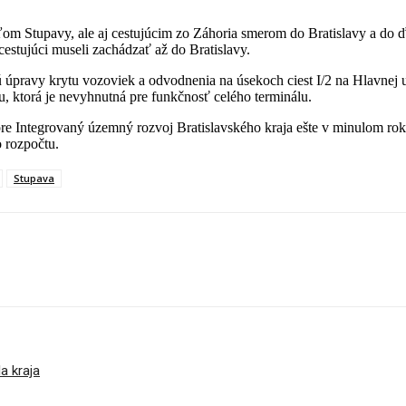
om Stupavy, ale aj cestujúcim zo Záhoria smerom do Bratislavy a do ď
estujúci museli zachádzať až do Bratislavy.
ú úpravy krytu vozoviek a odvodnenia na úsekoch ciest I/2 na Hlavnej u
ru, ktorá je nevyhnutná pre funkčnosť celého terminálu.
pre Integrovaný územný rozvoj Bratislavského kraja ešte v minulom ro
o rozpočtu.
Stupava
a kraja