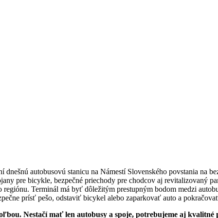
dnešnú autobusovú stanicu na Námestí Slovenského povstania na bezpečn
stojany pre bicykle, bezpečné priechody pre chodcov aj revitalizovaný p
šieho regiónu. Terminál má byť dôležitým prestupným bodom medzi aut
pečne prísť pešo, odstaviť bicykel alebo zaparkovať auto a pokračova
bou. Nestačí mať len autobusy a spoje, potrebujeme aj kvalitné 