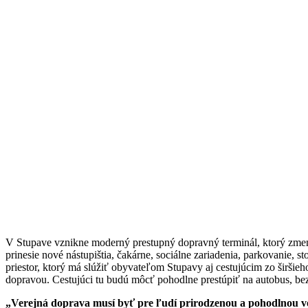
V Stupave vznikne moderný prestupný dopravný terminál, ktorý zmení 
prinesie nové nástupištia, čakárne, sociálne zariadenia, parkovanie, 
priestor, ktorý má slúžiť obyvateľom Stupavy aj cestujúcim zo šir
dopravou. Cestujúci tu budú môcť pohodlne prestúpiť na autobus, bez
„Verejná doprava musí byť pre ľudí prirodzenou a pohodlnou voľ