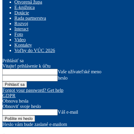
Otvorená župa
E-knižnica
Dotácie
Rada partnerstva
Rozvoj
Interact
Foto
Video
Kontakty
Voľby do VÚC 2026
Prihlásiť sa
Vitajte! prihlásenie k účtu
Vaše užívateľské meno
heslo
Forgot your password? Get help
GDPR
Obnova hesla
Obnoviť svoje heslo
Váš e-mail
Heslo vám bude zaslané e-mailom