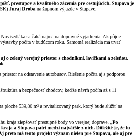
píšť, prestupov a kvalitného zázemia pre cestujúcich. Stupava je
(BSK)
Juraj Droba
na župnom výjazde v Stupave.
a Novisedláka sa čaká najmä na dopravné vyjadrenia. Ak pôjde
m výstavby počíta v budúcom roku. Samotná realizácia má trvať
j o zelený verejný priestor s chodníkmi, lavičkami a zeleňou.
ák
.
 priestor na odstavenie autobusov. Riešenie počíta aj s podporou
aštruktúra a bezpečnosť chodcov, keďže návrh počíta až s 11
na ploche 539,80 m² a revitalizovaný park, ktorý bude slúžiť na
ahu kraja zlepšovať prestupné body vo verejnej doprave.
„Po
raja a Stupava patrí medzi najväčšie z nich. Dôležité je, že tu
 Aj preto má tento projekt význam nielen pre Stupavu, ale aj pre