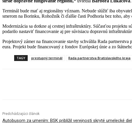
širšie dopravné fungovanie regiónu,“
uviedla
Barbora Lukáčová
.
Terminál bude mať aj regionálny význam. Nebude slúžiť iba obyvateľ
smerom na Borinku, Rohožník či ďalšie časti Podhoria bez toho, aby c
Modernizácia sa dotkne aj cestnej infraštruktúry. Súčasťou projektu s
podarilo nastaviť financovanie aj pre súvisiacu dopravnú infraštruktú
Projektový zámer na financovanie stavby schválila Rada partnerstva 
eura. Projekt bude financovaný z fondov Európskej únie a zo štátneh
TAGY
prestupný terminál
Rada partnerstva Bratislavského kraja
Facebook
X
Linkedin
Tumblr
Predchádzajúci článok
Autobusom za umením: BSK priblížil verejnosti skryté umelecké diel