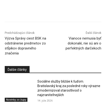
Facebook
X
Linkedin
Tumblr
Predchádzajúci článok
Ďalší článok
Výzva Správy ciest BSK na
Vianoce nemusia byť
odstránenie predmetov zo
dokonalé, nie sú ani o
stĺpikov dopravného
perfektných darčekoch
značenia
Ďalšie články
Sociálne služby bližšie k ľuďom.
Bratislavský kraj za posledné roky výrazne
zmodernizoval starostlivosť o
najzraniteľnejších
Novinky zo župy
14. júla 2026