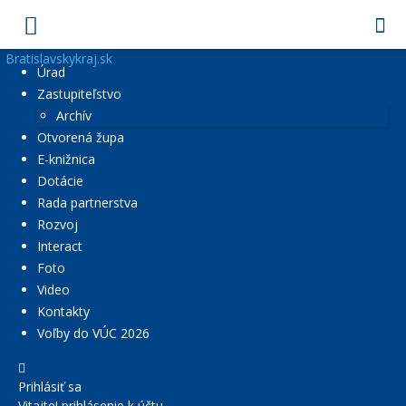
Bratislavskykraj.sk
Úrad
Zastupiteľstvo
Archív
Otvorená župa
E-knižnica
Dotácie
Rada partnerstva
Rozvoj
Interact
Foto
Video
Kontakty
Voľby do VÚC 2026
Prihlásiť sa
Vitajte! prihlásenie k účtu