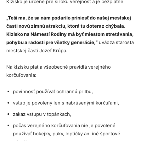
Klzisko je určené pre širokú verejnosť a je bezplatné.
„Teší ma, že sa nám podarilo priniesť do našej mestskej
časti novú zimnú atrakciu, ktorá tu doteraz chýbala.
Klzisko na Námestí Rodiny má byť miestom stretávania,
pohybu a radosti pre všetky generácie,“
uvádza starosta
mestskej časti Jozef Krúpa.
Na klzisku platia všeobecné pravidlá verejného
korčuľovania:
povinnosť používať ochrannú prilbu,
vstup je povolený len s nabrúsenými korčuľami,
zákaz vstupu v topánkach,
počas verejného korčuľovania nie je povolené
používať hokejky, puky, loptičky ani iné športové