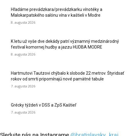
Hľadáme prevádzkara/prevádzkarku vínotéky a
Malokarpatského salónu vína v kaštieli v Modre
8. augusta 2026
K letu už vyše dve dekády patrí významný medzinárodný
festival komornej hudby a jazzu HUDBA MODRE
8. augusta 2026
Hartmutovi Tautzovi chýbalo k slobode 22 metrov. Štyridsať
rokov od smrti pripomínajú nové pamätné tabule
7. augusta 2026
Grécky týždeň v DSS a ZpS Kaštieľ
7. augusta 2026
Sledujte nás na Instagrame
@bratislavsky_kraj