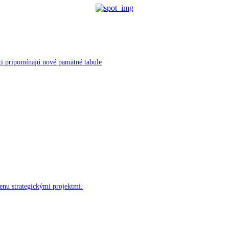
ti pripomínajú nové pamätné tabule
enu strategickými projektmi.