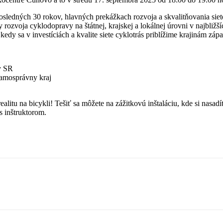
ledných 30 rokov, hlavných prekážkach rozvoja a skvalitňovania siete 
 rozvoja cyklodopravy na štátnej, krajskej a lokálnej úrovni v najbližš
dy sa v investíciách a kvalite siete cyklotrás priblížime krajinám záp
y SR
 samosprávny kraj
alitu na bicykli! Tešiť sa môžete na zážitkovú inštaláciu, kde si nasad
s inštruktorom.