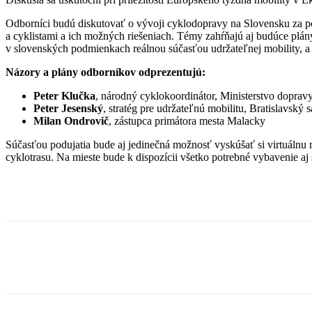
Odborníci budú diskutovať o vývoji cyklodopravy na Slovensku za pos
a cyklistami a ich možných riešeniach. Témy zahŕňajú aj budúce plány
v slovenských podmienkach reálnou súčasťou udržateľnej mobility, a ke
Názory a plány odborníkov odprezentujú:
Peter Klučka
, národný cyklokoordinátor, Ministerstvo doprav
Peter Jesenský
, stratég pre udržateľnú mobilitu, Bratislavský
Milan Ondrovič
, zástupca primátora mesta Malacky
Súčasťou podujatia bude aj jedinečná možnosť vyskúšať si virtuálnu re
cyklotrasu. Na mieste bude k dispozícii všetko potrebné vybavenie aj 
Facebook
X
Linkedin
Tumblr