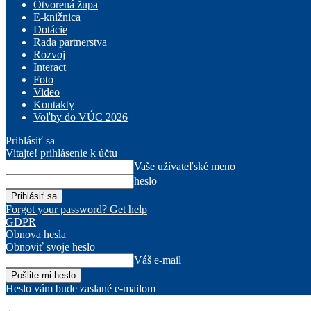
Otvorená župa
E-knižnica
Dotácie
Rada partnerstva
Rozvoj
Interact
Foto
Video
Kontakty
Voľby do VÚC 2026
Prihlásiť sa
Vitajte! prihlásenie k účtu
Vaše užívateľské meno
heslo
Forgot your password? Get help
GDPR
Obnova hesla
Obnoviť svoje heslo
Váš e-mail
Heslo vám bude zaslané e-mailom