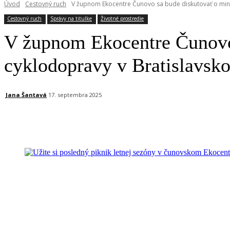
Úvod
Cestovný ruch
V župnom Ekocentre Čunovo sa bude diskutovať o minul
Cestovný ruch
Správy na titulke
Životné prostredie
V župnom Ekocentre Čunovo 
cyklodopravy v Bratislavsk
Jana Šantavá
17. septembra 2025
Facebook
X
Linkedin
Tumblr