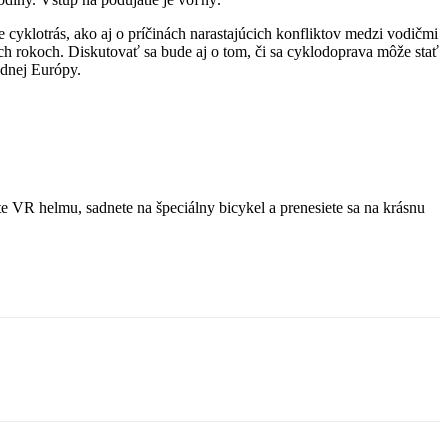
cyklotrás, ako aj o príčinách narastajúcich konfliktov medzi vodičmi
ích rokoch. Diskutovať sa bude aj o tom, či sa cyklodoprava môže stať
adnej Európy.
íte VR helmu, sadnete na špeciálny bicykel a prenesiete sa na krásnu