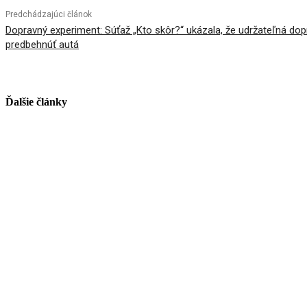
Predchádzajúci článok
Dopravný experiment: Súťaž „Kto skôr?“ ukázala, že udržateľná do
predbehnúť autá
Ďalšie články