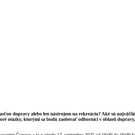
asťou dopravy alebo len nástrojom na rekreáciu? Aké sú najväčšie
toré otázky, ktorými sa budú zaoberať odborníci v oblasti dopravy, 
Ekocentre Čunovo a to v stredu 17. septembra 2025 od 18:00 do 19:00 h