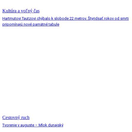
Kultúra a voľný čas
Hartmutovi Tautzovi chýbalo k slobode 22 metrov. Štyridsať rokov od smrti
pripomínajú nové pamätné tabule
Cestovný ruch
Tvorenie v auguste – Mlok dunajský