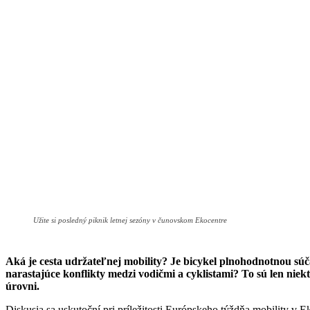
Užite si posledný piknik letnej sezóny v čunovskom Ekocentre
Aká je cesta udržateľnej mobility? Je bicykel plnohodnotnou súč
narastajúce konflikty medzi vodičmi a cyklistami? To sú len niek
úrovni.
Diskusia sa uskutoční pri príležitosti Európskeho týždňa mobility v 