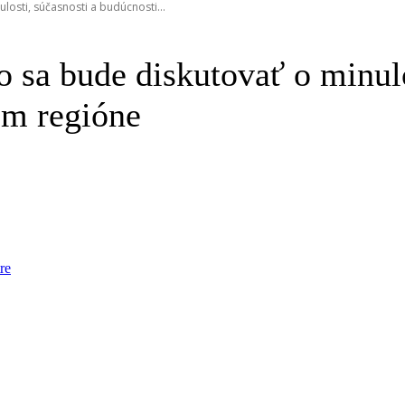
osti, súčasnosti a budúcnosti...
sa bude diskutovať o minulos
om regióne