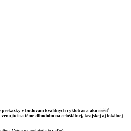
 prekážky v budovaní kvalitných cyklotrás a ako riešiť
venujúci sa téme dlhodobo na celoštátnej, krajskej aj lokálnej
odiny.
Vstup na podujatie je voľný.