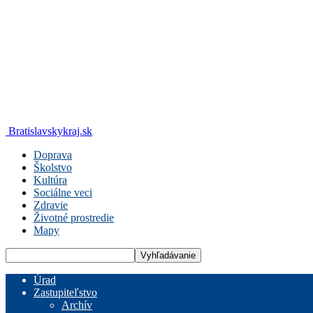
Bratislavskykraj.sk
Doprava
Školstvo
Kultúra
Sociálne veci
Zdravie
Životné prostredie
Mapy
Úrad
Zastupiteľstvo
Archív