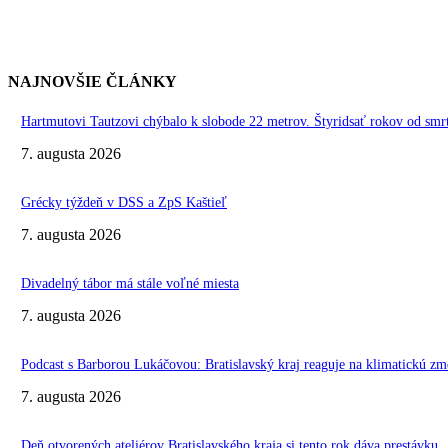
NAJNOVŠIE ČLÁNKY
Hartmutovi Tautzovi chýbalo k slobode 22 metrov. Štyridsať rokov od smr
7. augusta 2026
Grécky týždeň v DSS a ZpS Kaštieľ
7. augusta 2026
Divadelný tábor má stále voľné miesta
7. augusta 2026
Podcast s Barborou Lukáčovou: Bratislavský kraj reaguje na klimatickú zm
7. augusta 2026
Deň otvorených ateliérov Bratislavského kraja si tento rok dáva prestávku