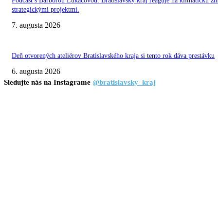
Podcast s Barborou Lukáčovou: Bratislavský kraj reaguje na klimatickú z
strategickými projektmi.
7. augusta 2026
Deň otvorených ateliérov Bratislavského kraja si tento rok dáva prestávku
6. augusta 2026
Sledujte nás na Instagrame
@bratislavsky_kraj