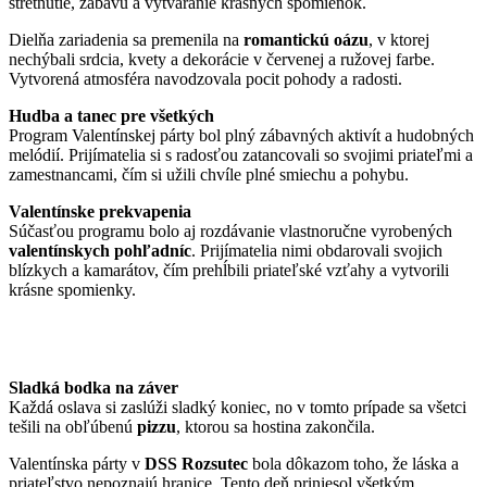
stretnutie, zábavu a vytváranie krásnych spomienok.
Dielňa zariadenia sa premenila na
romantickú oázu
, v ktorej
nechýbali srdcia, kvety a dekorácie v červenej a ružovej farbe.
Vytvorená atmosféra navodzovala pocit pohody a radosti.
Hudba a tanec pre všetkých
Program Valentínskej párty bol plný zábavných aktivít a hudobných
melódií. Prijímatelia si s radosťou zatancovali so svojimi priateľmi a
zamestnancami, čím si užili chvíle plné smiechu a pohybu.
Valentínske prekvapenia
Súčasťou programu bolo aj rozdávanie vlastnoručne vyrobených
valentínskych pohľadníc
. Prijímatelia nimi obdarovali svojich
blízkych a kamarátov, čím prehĺbili priateľské vzťahy a vytvorili
krásne spomienky.
Sladká bodka na záver
Každá oslava si zaslúži sladký koniec, no v tomto prípade sa všetci
tešili na obľúbenú
pizzu
, ktorou sa hostina zakončila.
Valentínska párty v
DSS Rozsutec
bola dôkazom toho, že láska a
priateľstvo nepoznajú hranice. Tento deň priniesol všetkým