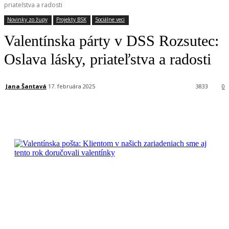
priateľstva a radosti
Novinky zo župy
Projekty BSK
Sociálne veci
Valentínska párty v DSS Rozsutec:
Oslava lásky, priateľstva a radosti
Jana Šantavá
17. februára 2025
3833
0
Facebook
X
Linkedin
Tumblr