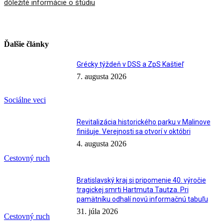
dôležité informácie o štúdiu
Ďalšie články
Grécky týždeň v DSS a ZpS Kaštieľ
7. augusta 2026
Sociálne veci
Revitalizácia historického parku v Malinove
finišuje. Verejnosti sa otvorí v októbri
4. augusta 2026
Cestovný ruch
Bratislavský kraj si pripomenie 40. výročie
tragickej smrti Hartmuta Tautza. Pri
pamätníku odhalí novú informačnú tabuľu
31. júla 2026
Cestovný ruch