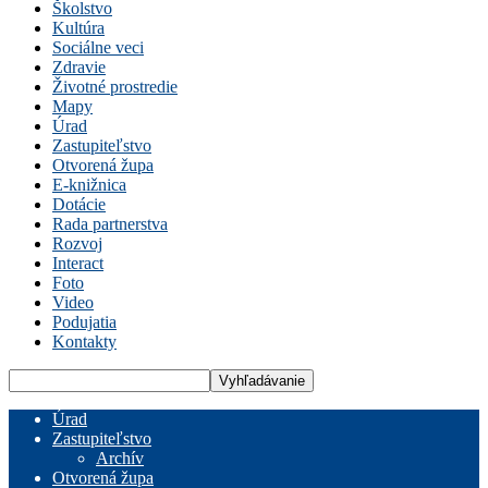
Školstvo
Kultúra
Sociálne veci
Zdravie
Životné prostredie
Mapy
Úrad
Zastupiteľstvo
Otvorená župa
E-knižnica
Dotácie
Rada partnerstva
Rozvoj
Interact
Foto
Video
Podujatia
Kontakty
Úrad
Zastupiteľstvo
Archív
Otvorená župa