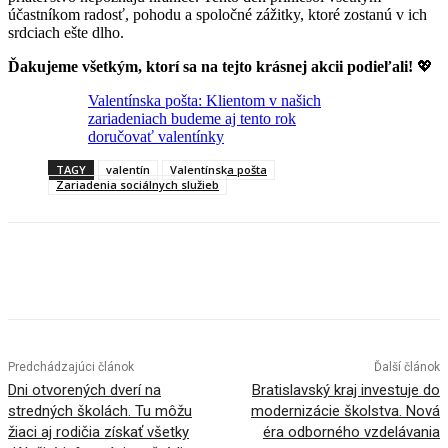
účastníkom radosť, pohodu a spoločné zážitky, ktoré zostanú v ich
srdciach ešte dlho.
Ďakujeme všetkým, ktorí sa na tejto krásnej akcii podieľali!
💖
Valentínska pošta: Klientom v našich
zariadeniach budeme aj tento rok
doručovať valentínky
TAGY
valentín
Valentínska pošta
Zariadenia sociálnych služieb
Facebook
X
Linkedin
Tumblr
Predchádzajúci článok
Ďalší článok
Dni otvorených dverí na
Bratislavský kraj investuje do
stredných školách. Tu môžu
modernizácie školstva. Nová
žiaci aj rodičia získať všetky
éra odborného vzdelávania