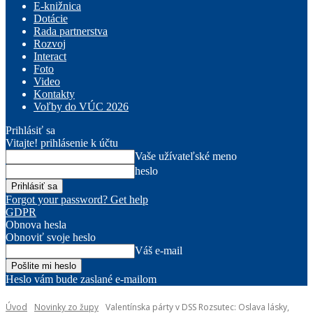
E-knižnica
Dotácie
Rada partnerstva
Rozvoj
Interact
Foto
Video
Kontakty
Voľby do VÚC 2026
Prihlásiť sa
Vitajte! prihlásenie k účtu
Vaše užívateľské meno
heslo
Forgot your password? Get help
GDPR
Obnova hesla
Obnoviť svoje heslo
Váš e-mail
Heslo vám bude zaslané e-mailom
Úvod
Novinky zo župy
Valentínska párty v DSS Rozsutec: Oslava lásky,