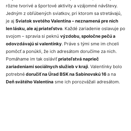
rôzne tvorivé a športové aktivity a vzájomné návštevy.
Jedným z obľúbených sviatkov, pri ktorom sa stretávajú,
je aj
Sviatok svetého Valentína – neznamená pre nich
len lásku, ale aj priateľstvo
. Každé zariadenie oslavuje po
svojom – spravia si peknú
výzdobu, spoločne pečú a
odovzdávajú si valentínky
. Práve s tými sme im chceli
pomôcť a ponúkli, že ich adresátom doručíme za nich.
Pomáhame im tak osláviť
priateľstvá naprieč
zariadeniami sociálnych služieb v kraji
. Valentínky bolo
potrebné
doručiť na Úrad BSK na Sabinovskú 16
a na
Deň svätého Valentína
sme ich porozvážali adresátom.