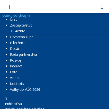
Bratislavskykraj.sk
Úrad
Zastupiteľstvo
Archív
Otvorená župa
E-knižnica
Dotácie
Rada partnerstva
Rozvoj
Interact
Foto
Video
Kontakty
Voľby do VÚC 2026
Prihlásiť sa
Vitajte! prihlásenie k účtu