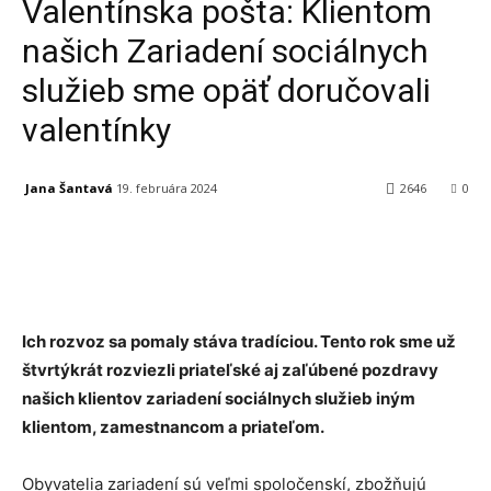
Valentínska pošta: Klientom
našich Zariadení sociálnych
služieb sme opäť doručovali
valentínky
Jana Šantavá
19. februára 2024
2646
0
Facebook
X
Linkedin
Tumblr
Ich rozvoz sa pomaly stáva tradíciou. Tento rok sme už
štvrtýkrát rozviezli priateľské aj zaľúbené pozdravy
našich klientov zariadení sociálnych služieb iným
klientom, zamestnancom a priateľom.
Obyvatelia zariadení sú veľmi spoločenskí, zbožňujú