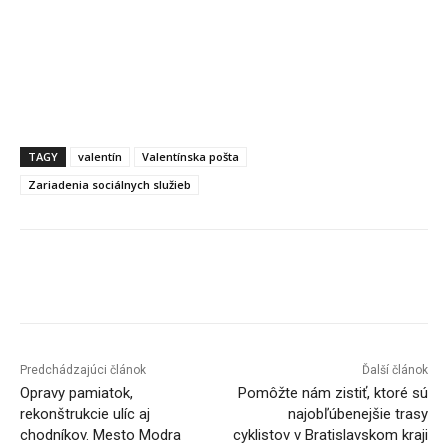
TAGY
valentín
Valentínska pošta
Zariadenia sociálnych služieb
Facebook
X
Linkedin
Tumblr
Predchádzajúci článok
Ďalší článok
Opravy pamiatok,
Pomôžte nám zistiť, ktoré sú
rekonštrukcie ulíc aj
najobľúbenejšie trasy
chodníkov. Mesto Modra
cyklistov v Bratislavskom kraji