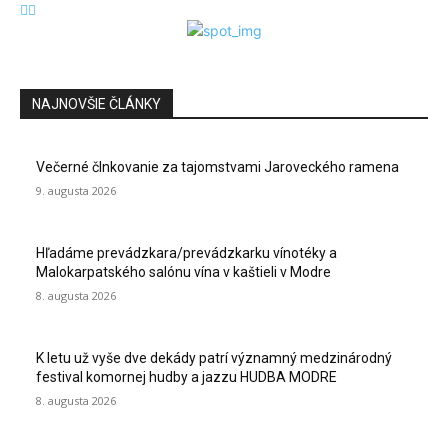
NAJNOVŠIE ČLÁNKY
Večerné člnkovanie za tajomstvami Jaroveckého ramena
9. augusta 2026
Hľadáme prevádzkara/prevádzkarku vínotéky a
Malokarpatského salónu vína v kaštieli v Modre
8. augusta 2026
K letu už vyše dve dekády patrí významný medzinárodný
festival komornej hudby a jazzu HUDBA MODRE
8. augusta 2026