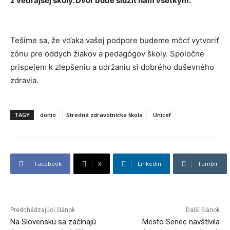
z vedľajšej školy. Dvor bude slúžiť nám všetkým.“
Tešíme sa, že vďaka vašej podpore budeme môcť vytvoriť
zónu pre oddych žiakov a pedagógov školy. Spoločne
prispejem k zlepšeniu a udržaniu si dobrého duševného
zdravia.
TAGY
donio
Stredná zdravotnícka škola
Unicef
Facebook
X
Linkedin
Tumblr
Predchádzajúci článok
Ďalší článok
Na Slovensku sa začínajú
Mesto Senec navštívila