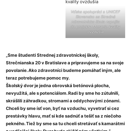
Vďaka spolupráci s UNICEF
Slovensko sa Stredná
zdravotnícka škola zapojila
do projektu Meranie kvality
ovzdušia
„Sme študenti Strednej zdravotníckej školy,
Strečnianska 20 v Bratislave a pripravujeme sa na svoje
povolanie. Ako zdravotníci budeme pomáhať iným, ale
teraz potrebujeme pomoc my.
Školský dvor je jedna obrovská betónová plocha,
nevyužitá, ale s potenciálom. Radi by sme ho zútulnili,
skrášlili záhradkou, stromami a oddychovými zónami.
Chceli by sme ísť von, byť na vzduchu, vyvetrať si cez
prestávky hlavu, mať si kde sadnúť a tešiť sa z niečoho
pekného. Tiež by sme sa tu chceli stretávať s kamarátmi