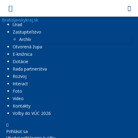
Bratislavskykraj.sk
Úrad
Zastupiteľstvo
Archív
Otvorená župa
E-knižnica
Dotácie
Rada partnerstva
Rozvoj
Interact
Foto
Video
Kontakty
Voľby do VÚC 2026
Prihlásiť sa
Vitajte! prihlásenie k účtu