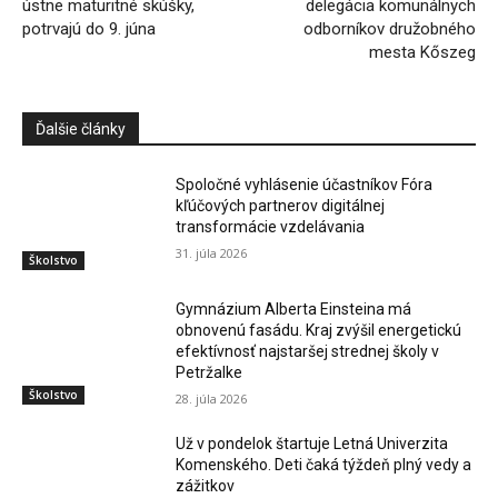
ústne maturitné skúšky,
delegácia komunálnych
potrvajú do 9. júna
odborníkov družobného
mesta Kőszeg
Ďalšie články
Spoločné vyhlásenie účastníkov Fóra
kľúčových partnerov digitálnej
transformácie vzdelávania
31. júla 2026
Školstvo
Gymnázium Alberta Einsteina má
obnovenú fasádu. Kraj zvýšil energetickú
efektívnosť najstaršej strednej školy v
Petržalke
Školstvo
28. júla 2026
Už v pondelok štartuje Letná Univerzita
Komenského. Deti čaká týždeň plný vedy a
zážitkov