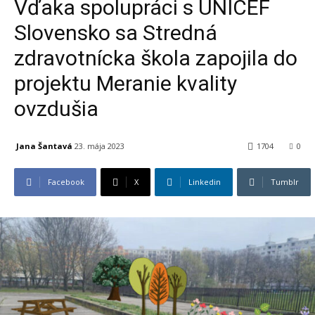
Vďaka spolupráci s UNICEF
Slovensko sa Stredná
zdravotnícka škola zapojila do
projektu Meranie kvality
ovzdušia
Jana Šantavá
23. mája 2023
1704
0
Facebook
X
Linkedin
Tumblr