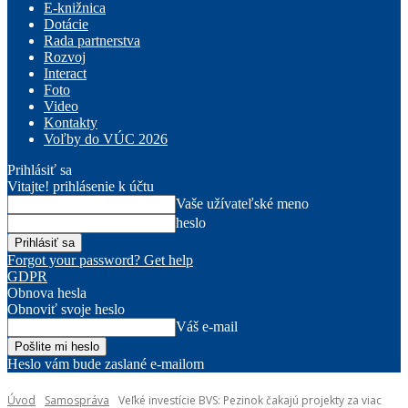
E-knižnica
Dotácie
Rada partnerstva
Rozvoj
Interact
Foto
Video
Kontakty
Voľby do VÚC 2026
Prihlásiť sa
Vitajte! prihlásenie k účtu
Vaše užívateľské meno
heslo
Forgot your password? Get help
GDPR
Obnova hesla
Obnoviť svoje heslo
Váš e-mail
Heslo vám bude zaslané e-mailom
Úvod
Samospráva
Veľké investície BVS: Pezinok čakajú projekty za viac