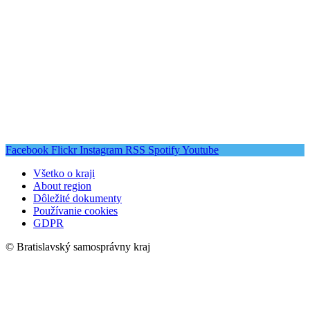
Facebook
Flickr
Instagram
RSS
Spotify
Youtube
Všetko o kraji
About region
Dôležité dokumenty
Používanie cookies
GDPR
© Bratislavský samosprávny kraj