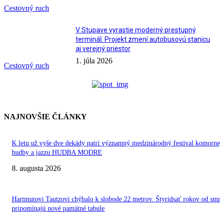
Cestovný ruch
V Stupave vyrastie moderný prestupný
terminál. Projekt zmení autobusovú stanicu
aj verejný priestor
1. júla 2026
Cestovný ruch
NAJNOVŠIE ČLÁNKY
K letu už vyše dve dekády patrí významný medzinárodný festival komorne
hudby a jazzu HUDBA MODRE
8. augusta 2026
Hartmutovi Tautzovi chýbalo k slobode 22 metrov. Štyridsať rokov od smr
pripomínajú nové pamätné tabule