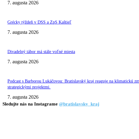
7. augusta 2026
Grécky týždeň v DSS a ZpS Kaštieľ
7. augusta 2026
Divadelný tábor má stále voľné miesta
7. augusta 2026
Podcast s Barborou Lukáčovou: Bratislavský kraj reaguje na klimatickú z
strategickými projektmi.
7. augusta 2026
Sledujte nás na Instagrame
@bratislavsky_kraj