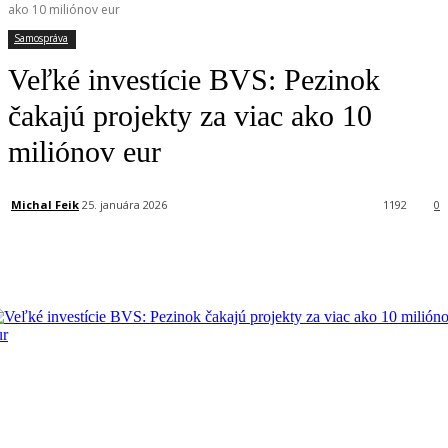
ako 10 miliónov eur
Samospráva
Veľké investície BVS: Pezinok
čakajú projekty za viac ako 10
miliónov eur
Michal Feik
25. januára 2026
1192
0
Facebook
X
Linkedin
Tumblr