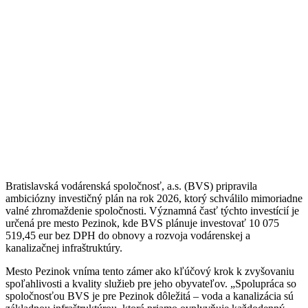
Bratislavská vodárenská spoločnosť, a.s. (BVS) pripravila
ambiciózny investičný plán na rok 2026, ktorý schválilo mimoriadne
valné zhromaždenie spoločnosti. Významná časť týchto investícií je
určená pre mesto Pezinok, kde BVS plánuje investovať 10 075
519,45 eur bez DPH do obnovy a rozvoja vodárenskej a
kanalizačnej infraštruktúry.
Mesto Pezinok vníma tento zámer ako kľúčový krok k zvyšovaniu
spoľahlivosti a kvality služieb pre jeho obyvateľov. „Spolupráca so
spoločnosťou BVS je pre Pezinok dôležitá – voda a kanalizácia sú