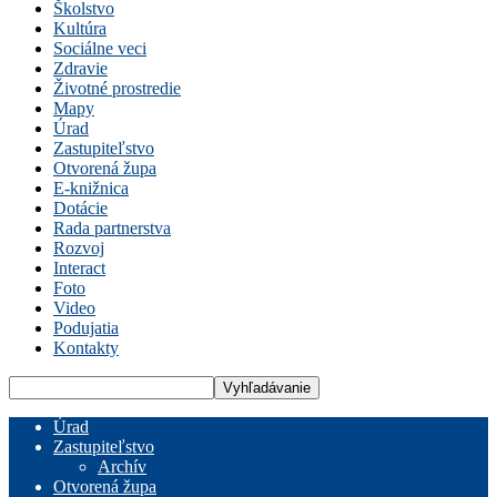
Školstvo
Kultúra
Sociálne veci
Zdravie
Životné prostredie
Mapy
Úrad
Zastupiteľstvo
Otvorená župa
E-knižnica
Dotácie
Rada partnerstva
Rozvoj
Interact
Foto
Video
Podujatia
Kontakty
Úrad
Zastupiteľstvo
Archív
Otvorená župa