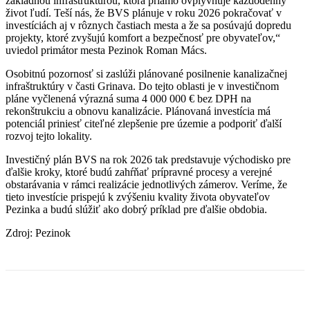
základnou infraštruktúrou, ktorá priamo ovplyvňuje každodenný
život ľudí. Teší nás, že BVS plánuje v roku 2026 pokračovať v
investíciách aj v rôznych častiach mesta a že sa posúvajú dopredu
projekty, ktoré zvyšujú komfort a bezpečnosť pre obyvateľov,“
uviedol primátor mesta Pezinok Roman Mács.
Osobitnú pozornosť si zaslúži plánované posilnenie kanalizačnej
infraštruktúry v časti Grinava. Do tejto oblasti je v investičnom
pláne vyčlenená výrazná suma 4 000 000 € bez DPH na
rekonštrukciu a obnovu kanalizácie. Plánovaná investícia má
potenciál priniesť citeľné zlepšenie pre územie a podporiť ďalší
rozvoj tejto lokality.
Investičný plán BVS na rok 2026 tak predstavuje východisko pre
ďalšie kroky, ktoré budú zahŕňať prípravné procesy a verejné
obstarávania v rámci realizácie jednotlivých zámerov. Veríme, že
tieto investície prispejú k zvýšeniu kvality života obyvateľov
Pezinka a budú slúžiť ako dobrý príklad pre ďalšie obdobia.
Zdroj: Pezinok
Facebook
X
Linkedin
Tumblr