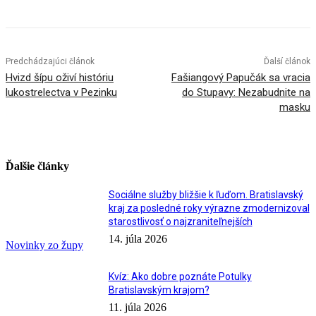
Predchádzajúci článok
Ďalší článok
Hvizd šípu oživí históriu
Fašiangový Papučák sa vracia
lukostrelectva v Pezinku
do Stupavy: Nezabudnite na
masku
Ďalšie články
Sociálne služby bližšie k ľuďom. Bratislavský
kraj za posledné roky výrazne zmodernizoval
starostlivosť o najzraniteľnejších
14. júla 2026
Novinky zo župy
Kvíz: Ako dobre poznáte Potulky
Bratislavským krajom?
11. júla 2026