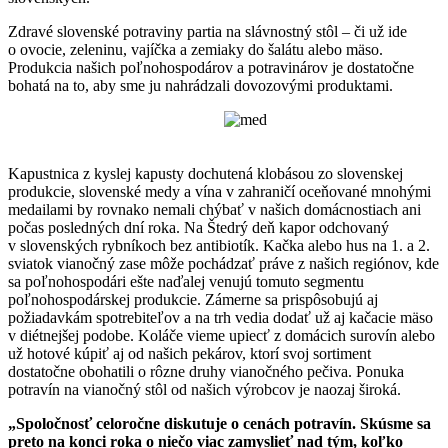
Zdravé slovenské potraviny partia na slávnostný stôl – či už ide
o ovocie, zeleninu, vajíčka a zemiaky do šalátu alebo mäso.
Produkcia našich poľnohospodárov a potravinárov je dostatočne
bohatá na to, aby sme ju nahrádzali dovozovými produktami.
Kapustnica z kyslej kapusty dochutená klobásou zo slovenskej
produkcie, slovenské medy a vína v zahraničí oceňované mnohými
medailami by rovnako nemali chýbať v našich domácnostiach ani
počas posledných dní roka. Na Štedrý deň kapor odchovaný
v slovenských rybníkoch bez antibiotík. Kačka alebo hus na 1. a 2.
sviatok vianočný zase môže pochádzať práve z našich regiónov, kde
sa poľnohospodári ešte naďalej venujú tomuto segmentu
poľnohospodárskej produkcie. Zámerne sa prispôsobujú aj
požiadavkám spotrebiteľov a na trh vedia dodať už aj kačacie mäso
v diétnejšej podobe. Koláče vieme upiecť z domácich surovín alebo
už hotové kúpiť aj od našich pekárov, ktorí svoj sortiment
dostatočne obohatili o rôzne druhy vianočného pečiva. Ponuka
potravín na vianočný stôl od našich výrobcov je naozaj široká.
„Spoločnosť celoročne diskutuje o cenách potravín. Skúsme sa
preto na konci roka o niečo viac zamyslieť nad tým, koľko