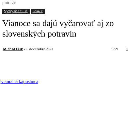
potravín
Správy na titulke
Zdravie
Vianoce sa dajú vyčarovať aj zo
slovenských potravín
Michal Feik
22. decembra 2023
1729
0
Facebook
X
Linkedin
Tumblr