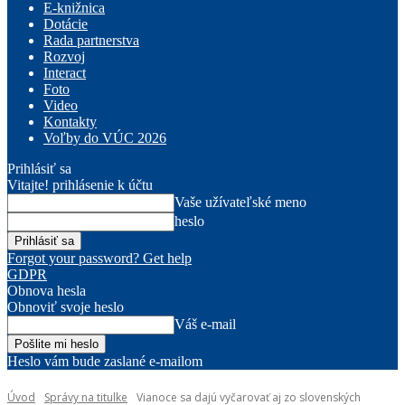
E-knižnica
Dotácie
Rada partnerstva
Rozvoj
Interact
Foto
Video
Kontakty
Voľby do VÚC 2026
Prihlásiť sa
Vitajte! prihlásenie k účtu
Vaše užívateľské meno
heslo
Forgot your password? Get help
GDPR
Obnova hesla
Obnoviť svoje heslo
Váš e-mail
Heslo vám bude zaslané e-mailom
Úvod
Správy na titulke
Vianoce sa dajú vyčarovať aj zo slovenských