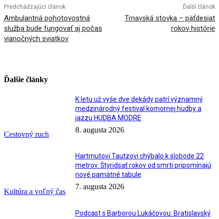
Predchádzajúci článok
Ďalší článok
Ambulantná pohotovostná
Trnavská stovka – päťdesiat
služba bude fungovať aj počas
rokov histórie
vianočných sviatkov
Ďalšie články
K letu už vyše dve dekády patrí významný
medzinárodný festival komornej hudby a
jazzu HUDBA MODRE
8. augusta 2026
Cestovný ruch
Hartmutovi Tautzovi chýbalo k slobode 22
metrov. Štyridsať rokov od smrti pripomínajú
nové pamätné tabule
7. augusta 2026
Kultúra a voľný čas
Podcast s Barborou Lukáčovou: Bratislavský