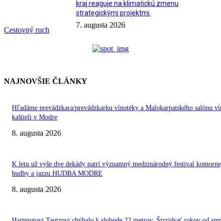
kraj reaguje na klimatickú zmenu
strategickými projektmi.
7. augusta 2026
Cestovný ruch
NAJNOVŠIE ČLÁNKY
Hľadáme prevádzkara/prevádzkarku vínotéky a Malokarpatského salónu ví
kaštieli v Modre
8. augusta 2026
K letu už vyše dve dekády patrí významný medzinárodný festival komorne
hudby a jazzu HUDBA MODRE
8. augusta 2026
Hartmutovi Tautzovi chýbalo k slobode 22 metrov. Štyridsať rokov od smr