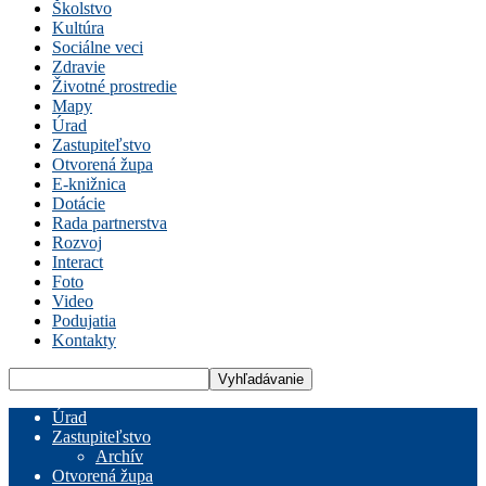
Školstvo
Kultúra
Sociálne veci
Zdravie
Životné prostredie
Mapy
Úrad
Zastupiteľstvo
Otvorená župa
E-knižnica
Dotácie
Rada partnerstva
Rozvoj
Interact
Foto
Video
Podujatia
Kontakty
Úrad
Zastupiteľstvo
Archív
Otvorená župa