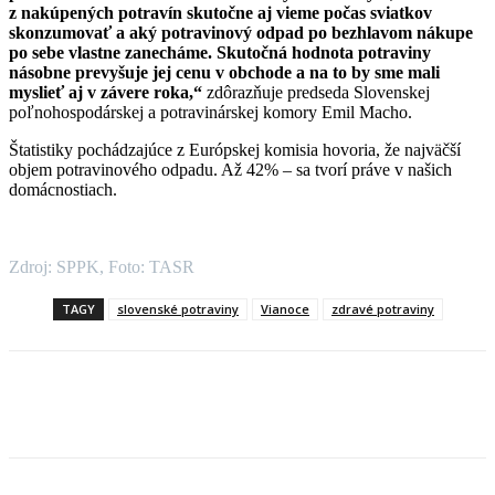
z nakúpených potravín skutočne aj vieme počas sviatkov
skonzumovať a aký potravinový odpad po bezhlavom nákupe
po sebe vlastne zanecháme. Skutočná hodnota potraviny
násobne prevyšuje jej cenu v obchode a na to by sme mali
myslieť aj v závere roka,“
zdôrazňuje predseda Slovenskej
poľnohospodárskej a potravinárskej komory Emil Macho.
Štatistiky pochádzajúce z Európskej komisia hovoria, že najväčší
objem potravinového odpadu. Až 42% – sa tvorí práve v našich
domácnostiach.
Zdroj: SPPK, Foto: TASR
TAGY
slovenské potraviny
Vianoce
zdravé potraviny
Facebook
X
Linkedin
Tumblr