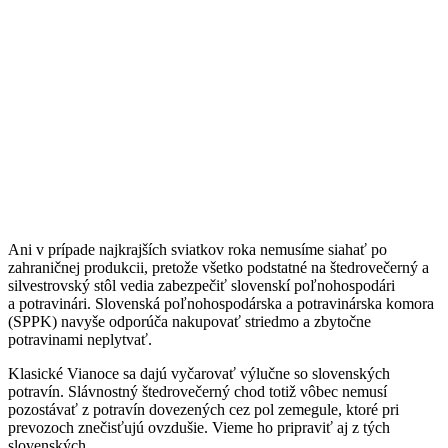
Ani v prípade najkrajších sviatkov roka nemusíme siahať po
zahraničnej produkcii, pretože všetko podstatné na štedrovečerný a
silvestrovský stôl vedia zabezpečiť slovenskí poľnohospodári
a potravinári. Slovenská poľnohospodárska a potravinárska komora
(SPPK) navyše odporúča nakupovať striedmo a zbytočne
potravinami neplytvať.
Klasické Vianoce sa dajú vyčarovať výlučne so slovenských
potravín. Slávnostný štedrovečerný chod totiž vôbec nemusí
pozostávať z potravín dovezených cez pol zemegule, ktoré pri
prevozoch znečisťujú ovzdušie. Vieme ho pripraviť aj z tých
slovenských.