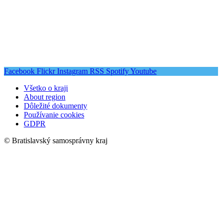
Facebook
Flickr
Instagram
RSS
Spotify
Youtube
Všetko o kraji
About region
Dôležité dokumenty
Používanie cookies
GDPR
© Bratislavský samosprávny kraj