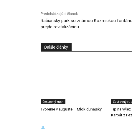
Predchádzajúci článok
Račiansky park so známou Kozmickou fontán
prejde revitalizáciou
Ďalšie články
Cestovný ruch
Cestovný ru
Tvorenie v auguste – Mlok dunajský
Tip na výlet
Karpát z Pe