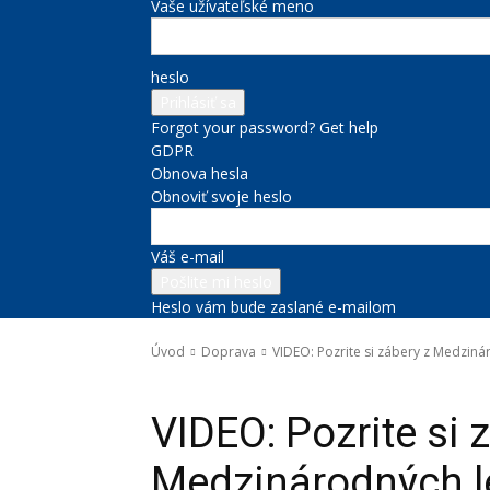
Vaše užívateľské meno
heslo
Forgot your password? Get help
GDPR
Obnova hesla
Obnoviť svoje heslo
Váš e-mail
Heslo vám bude zaslané e-mailom
Úvod
Doprava
VIDEO: Pozrite si zábery z Medziná
Doprava
Kultúra a voľný čas
Správy na titulke
VIDEO: Pozrite si 
Medzinárodných l