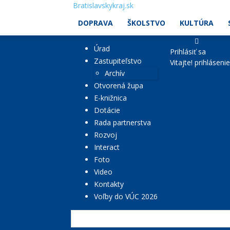
Bratislavskykraj.sk
DOPRAVA
ŠKOLSTVO
KULTÚRA
Úrad
Prihlásiť sa
Zastupiteľstvo
Vitajte! prihláseni
Archív
Otvorená župa
E-knižnica
Dotácie
Rada partnerstva
Rozvoj
Interact
Foto
Video
Kontakty
Voľby do VÚC 2026