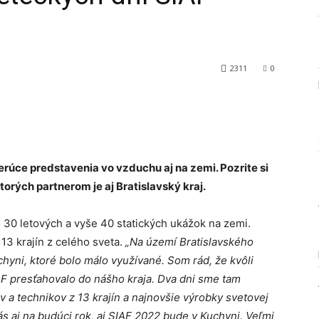
2311
0
Tumblr
rúce predstavenia vo vzduchu aj na zemi. Pozrite si
orých partnerom je aj Bratislavský kraj.
o 30 letových a vyše 40 statických ukážok na zemi.
 13 krajín z celého sveta.
„Na území Bratislavského
hyni, ktoré bolo málo využívané. Som rád, že kvôli
IAF presťahovalo do nášho kraja. Dva dni sme tam
v a technikov z 13 krajín a najnovšie výrobky svetovej
s aj na budúci rok, aj SIAF 2022 bude v Kuchyni. Veľmi