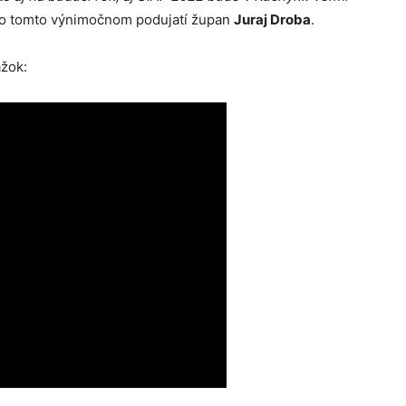
 o tomto výnimočnom podujatí župan
Juraj Droba
.
ážok: