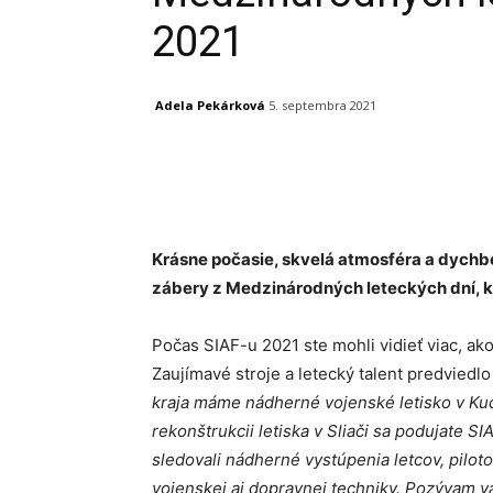
2021
Adela Pekárková
5. septembra 2021
Facebook
X
Linkedin
Krásne počasie, skvelá atmosféra a dychbe
zábery z Medzinárodných leteckých dní, kt
Počas SIAF-u 2021 ste mohli vidieť viac, ak
Zaujímavé stroje a letecký talent predviedlo
kraja máme nádherné vojenské letisko v Kuc
rekonštrukcii letiska v Sliači sa podujate S
sledovali nádherné vystúpenia letcov, piloto
vojenskej aj dopravnej techniky. Pozývam vá