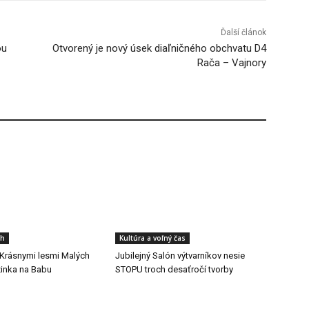
Ďalší článok
ou
Otvorený je nový úsek diaľničného obchvatu D4
Rača – Vajnory
ch
Kultúra a voľný čas
: Krásnymi lesmi Malých
Jubilejný Salón výtvarníkov nesie
zinka na Babu
STOPU troch desaťročí tvorby