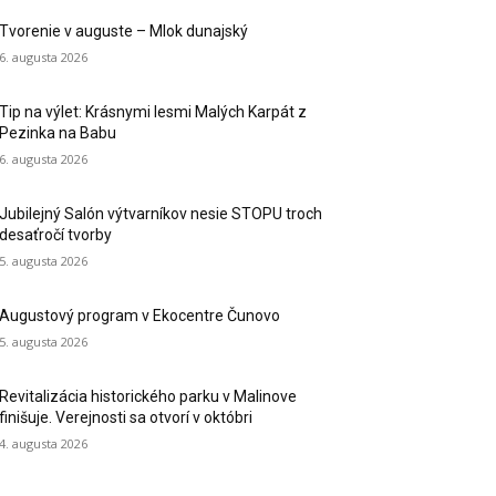
Tvorenie v auguste – Mlok dunajský
6. augusta 2026
Tip na výlet: Krásnymi lesmi Malých Karpát z
Pezinka na Babu
6. augusta 2026
Jubilejný Salón výtvarníkov nesie STOPU troch
desaťročí tvorby
5. augusta 2026
Augustový program v Ekocentre Čunovo
5. augusta 2026
Revitalizácia historického parku v Malinove
finišuje. Verejnosti sa otvorí v októbri
4. augusta 2026