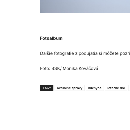
Fotoalbum
Ďalšie fotografie z podujatia si môžete pozr
Foto: BSK/ Monika Kováčová
TAGY
Aktuálne správy
kuchyňa
letecké dni
Facebook
X
Linkedin