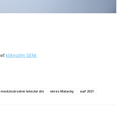
ieť
kliknutím SEM.
medzinárodné letecké dni
okres Malacky
siaf 2021
Tumblr