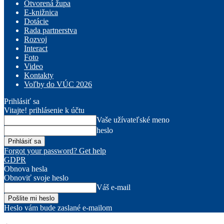
Otvorená župa
E-knižnica
Dotácie
Rada partnerstva
Rozvoj
Interact
Foto
Video
Kontakty
Voľby do VÚC 2026
Prihlásiť sa
Vitajte! prihlásenie k účtu
Vaše užívateľské meno
heslo
Forgot your password? Get help
GDPR
Obnova hesla
Obnoviť svoje heslo
Váš e-mail
Heslo vám bude zaslané e-mailom