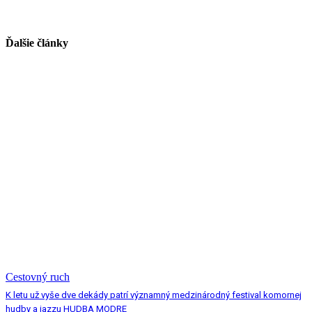
Ďalšie články
Cestovný ruch
K letu už vyše dve dekády patrí významný medzinárodný festival komornej
hudby a jazzu HUDBA MODRE