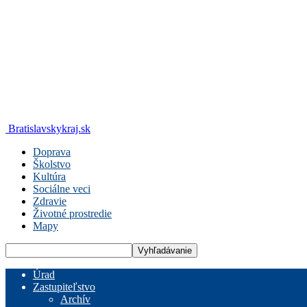
Bratislavskykraj.sk
Doprava
Školstvo
Kultúra
Sociálne veci
Zdravie
Životné prostredie
Mapy
Úrad
Zastupiteľstvo
Archív