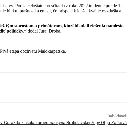
tislavy. Podľa celoštátneho sčítania z roku 2022 tu denne prejde 12
 hluku, prašnosti a emisií, čo prispeje k lepšej kvalite ovzdušia a
ž tým starostom a primátorom, ktorí hľadali riešenia namiesto
iť politicky,“
dodal Juraj Droba.
Ďalší článok
v. Gorazda získala zamestnankyňa Bratislavskej župy Oľga Zaťková