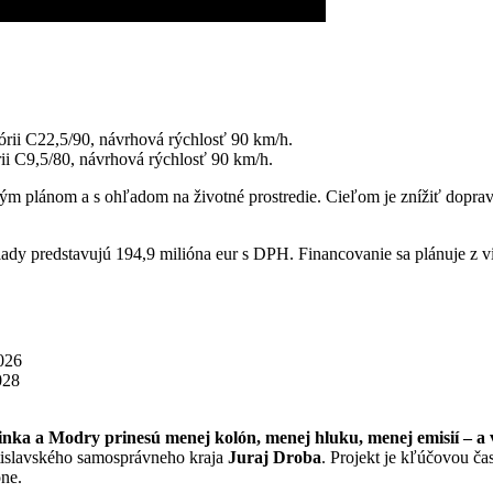
órii C22,5/90, návrhová rýchlosť 90 km/h.
ii C9,5/80, návrhová rýchlosť 90 km/h.
 plánom a s ohľadom na životné prostredie. Cieľom je znížiť dopravn
dy predstavujú 194,9 milióna eur s DPH. Financovanie sa plánuje z v
026
028
nka a Modry prinesú menej kolón, menej hluku, menej emisií – a vi
tislavského samosprávneho kraja
Juraj Droba
. Projekt je kľúčovou č
ne.