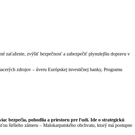
é zaťaženie, zvýšiť bezpečnosť a zabezpečiť plynulejšiu dopravu v
iacerých zdrojov – úveru Európskej investičnej banky, Programu
ac bezpečia, pohodlia a priestoru pre ľudí. Ide o strategickú
asťou širšieho zámeru – Malokarpatského obchvatu, ktorý má postupne