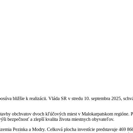
posúva bližšie k realizácii. Vláda SR v stredu 10. septembra 2025, schv
ýstavby obchvatov dvoch kľúčových miest v Malokarpatskom regióne. Pr
výši bezpečnosť a zlepší kvalita života miestnych obyvateľov.
územia Pezinka a Modry. Celková plocha investície predstavuje 469 86