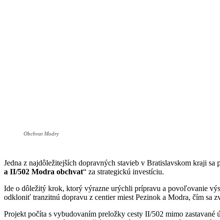
Obchvat Modry
Jedna z najdôležitejších dopravných stavieb v Bratislavskom kraji sa 
a II/502 Modra obchvat
“ za strategickú investíciu.
Ide o dôležitý krok, ktorý výrazne urýchli prípravu a povoľovanie v
odkloniť tranzitnú dopravu z centier miest Pezinok a Modra, čím sa z
Projekt počíta s vybudovaním preložky cesty II/502 mimo zastavané 