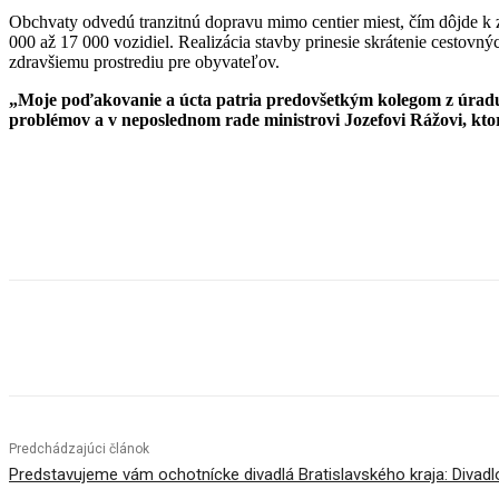
Obchvaty odvedú tranzitnú dopravu mimo centier miest, čím dôjde k zn
000 až 17 000 vozidiel. Realizácia stavby prinesie skrátenie cestovný
zdravšiemu prostrediu pre obyvateľov.
„Moje poďakovanie a úcta patria predovšetkým kolegom z úradu B
problémov a v neposlednom rade ministrovi Jozefovi Rážovi, kto
Facebook
X
Linkedin
Tumblr
Predchádzajúci článok
Predstavujeme vám ochotnícke divadlá Bratislavského kraja: Divad