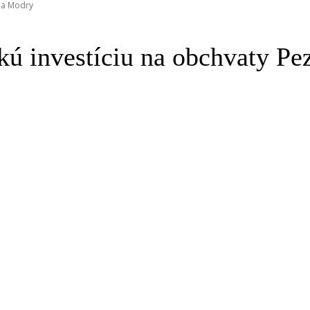
a a Modry
ckú investíciu na obchvaty P