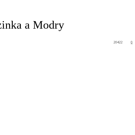
ezinka a Modry
20422
0