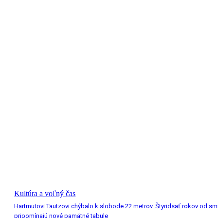
Kultúra a voľný čas
Hartmutovi Tautzovi chýbalo k slobode 22 metrov. Štyridsať rokov od smr
pripomínajú nové pamätné tabule