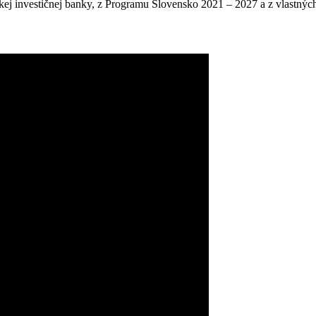
kej investičnej banky, z Programu Slovensko 2021 – 2027 a z vlastný