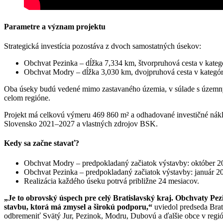
Parametre a význam projektu
Strategická investícia pozostáva z dvoch samostatných úsekov:
Obchvat Pezinka – dĺžka 7,334 km, štvorpruhová cesta v kateg
Obchvat Modry – dĺžka 3,030 km, dvojpruhová cesta v kategór
Oba úseky budú vedené mimo zastavaného územia, v súlade s územným
celom regióne.
Projekt má celkovú výmeru 469 860 m² a odhadované investičné nákla
Slovensko 2021–2027 a vlastných zdrojov BSK.
Kedy sa začne stavať?
Obchvat Modry – predpokladaný začiatok výstavby: október 2
Obchvat Pezinka – predpokladaný začiatok výstavby: január 2
Realizácia každého úseku potrvá približne 24 mesiacov.
„Je to obrovský úspech pre celý Bratislavský kraj. Obchvaty Pezi
stavbu, ktorá má zmysel a širokú podporu,“
uviedol predseda Bra
odbremeniť Svätý Jur, Pezinok, Modru, Dubovú a ďalšie obce v regió