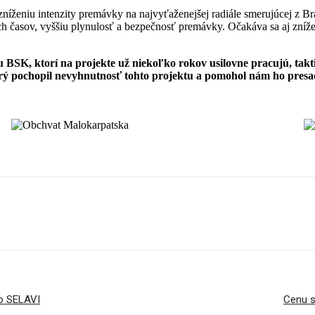
íženiu intenzity premávky na najvyťaženejšej radiále smerujúcej z Bra
ch časov, vyššiu plynulosť a bezpečnosť premávky. Očakáva sa aj zníženie
SK, ktorí na projekte už niekoľko rokov usilovne pracujú, taktie
rý pochopil nevyhnutnosť tohto projektu a pomohol nám ho presad
lo SELAVI
Cenu s