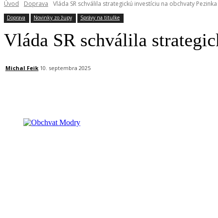
Úvod
Doprava
Vláda SR schválila strategickú investíciu na obchvaty Pezink
Doprava
Novinky zo župy
Správy na titulke
Vláda SR schválila strategi
Michal Feik
10. septembra 2025
Facebook
X
Linkedin
Tumblr