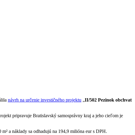
álila
návrh na určenie investičného projektu
„
II/502 Pezinok obchvat
ojekt pripravuje Bratislavský samosprávny kraj a jeho cieľom je
0 m² a náklady sa odhadujú na 194,9 milióna eur s DPH.