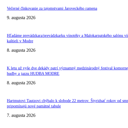
Večerné člnkovanie za tajomstvami Jaroveckého ramena
9. augusta 2026
Hľadáme prevádzkara/prevádzkarku vínotéky a Malokarpatského salónu ví
kaštieli v Modre
8. augusta 2026
K letu už vyše dve dekády patrí významný medzinárodný festival komorne
hudby a jazzu HUDBA MODRE
8. augusta 2026
Hartmutovi Tautzovi chýbalo k slobode 22 metrov. Štyridsať rokov od smr
pripomínajú nové pamätné tabule
7. augusta 2026