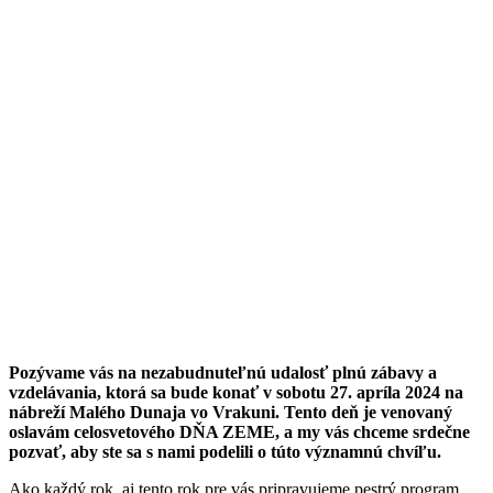
Pozývame vás na nezabudnuteľnú udalosť plnú zábavy a
vzdelávania, ktorá sa bude konať v sobotu 27. apríla 2024 na
nábreží Malého Dunaja vo Vrakuni. Tento deň je venovaný
oslavám celosvetového DŇA ZEME, a my vás chceme srdečne
pozvať, aby ste sa s nami podelili o túto významnú chvíľu.
Ako každý rok, aj tento rok pre vás pripravujeme pestrý program