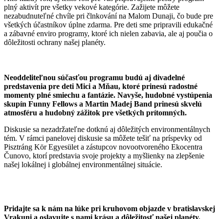
plný aktivít pre všetky vekové kategórie. Zažijete môžete
nezabudnuteľné chvíle pri člnkování na Malom Dunaji, čo bude pre
všetkých účastníkov úplne zdarma. Pre deti sme pripravili edukačné
a zábavné enviro programy, ktoré ich nielen zabavia, ale aj poučia o
dôležitosti ochrany našej planéty.
Neoddeliteľnou súčasťou programu budú aj divadelné
predstavenia pre deti Mici a Mňau, ktoré prinesú radostné
momenty plné smiechu a fantázie. Navyše, hudobné vystúpenia
skupín Funny Fellows a Martin Madej Band prinesú skvelú
atmosféru a hudobný zážitok pre všetkých prítomných.
Diskusie sa nezadržateľne dotknú aj dôležitých environmentálnych
tém. V rámci panelovej diskusie sa môžete tešiť na príspevky od
Pisztráng Kör Egyesület a zástupcov novootvoreného Ekocentra
Čunovo, ktorí predstavia svoje projekty a myšlienky na zlepšenie
našej lokálnej i globálnej environmentálnej situácie.
Pridajte sa k nám na lúke pri kruhovom objazde v bratislavskej
Vrakuni a oslavujte s nami krásu a dôležitosť našej planéty.