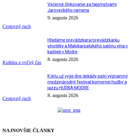
Večerné člnkovanie za tajomstvami
Jaroveckého ramena
9. augusta 2026
Cestovný ruch
Hľadáme prevádzkara/prevádzkarku
vínotéky a Malokarpatského salónu vína v
kaštieli v Modre
8. augusta 2026
Kultúra a voľný čas
K letu už vyše dve dekády patrí významný
medzinárodný festival komornej hudby a
jazzu HUDBA MODRE
8. augusta 2026
Cestovný ruch
NAJNOVŠIE ČLÁNKY