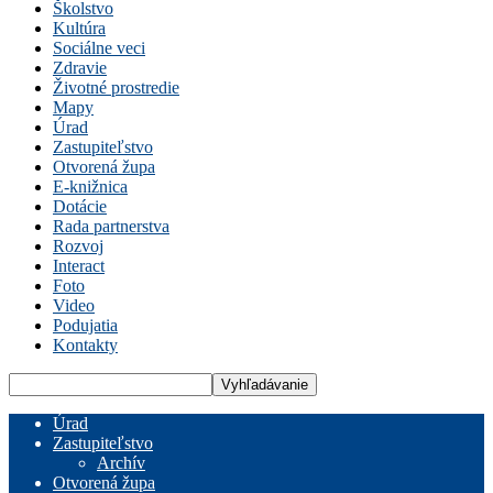
Školstvo
Kultúra
Sociálne veci
Zdravie
Životné prostredie
Mapy
Úrad
Zastupiteľstvo
Otvorená župa
E-knižnica
Dotácie
Rada partnerstva
Rozvoj
Interact
Foto
Video
Podujatia
Kontakty
Úrad
Zastupiteľstvo
Archív
Otvorená župa