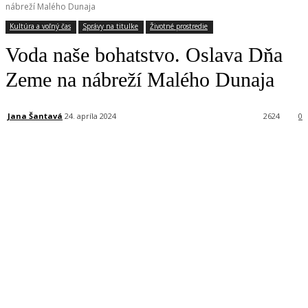
nábreží Malého Dunaja
Kultúra a voľný čas
Správy na titulke
Životné prostredie
Voda naše bohatstvo. Oslava Dňa
Zeme na nábreží Malého Dunaja
Jana Šantavá
24. apríla 2024
2624
0
Facebook
X
Linkedin
Tumblr