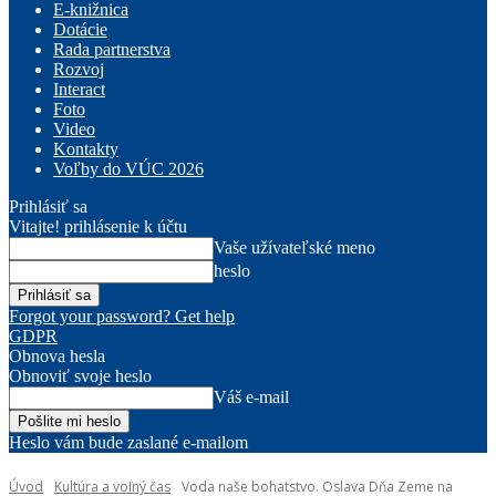
E-knižnica
Dotácie
Rada partnerstva
Rozvoj
Interact
Foto
Video
Kontakty
Voľby do VÚC 2026
Prihlásiť sa
Vitajte! prihlásenie k účtu
Vaše užívateľské meno
heslo
Forgot your password? Get help
GDPR
Obnova hesla
Obnoviť svoje heslo
Váš e-mail
Heslo vám bude zaslané e-mailom
Úvod
Kultúra a voľný čas
Voda naše bohatstvo. Oslava Dňa Zeme na