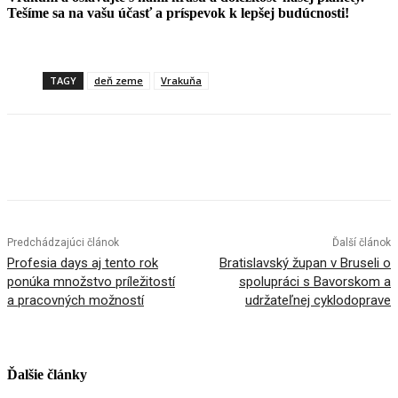
Tešíme sa na vašu účasť a príspevok k lepšej budúcnosti!
TAGY
deň zeme
Vrakuňa
Facebook
X
Linkedin
Tumblr
Predchádzajúci článok
Ďalší článok
Profesia days aj tento rok
Bratislavský župan v Bruseli o
ponúka množstvo príležitostí
spolupráci s Bavorskom a
a pracovných možností
udržateľnej cyklodoprave
Ďalšie články