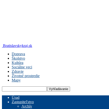
Bratislavskykraj.sk
Doprava
Školstvo
Kultúra
Sociálne veci
Zdravie
Životné prostredie
Mapy
Úrad
Zastupiteľstvo
Archív