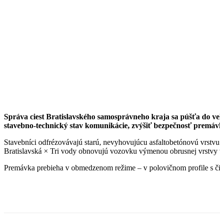
Správa ciest Bratislavského samosprávneho kraja sa púšťa do veľk
stavebno-technický stav komunikácie, zvýšiť bezpečnosť premáv
Stavebníci odfrézovávajú starú, nevyhovujúcu asfaltobetónovú vrstvu
Bratislavská × Tri vody obnovujú vozovku výmenou obrusnej vrstvy 
Premávka prebieha v obmedzenom režime – v polovičnom profile s čia