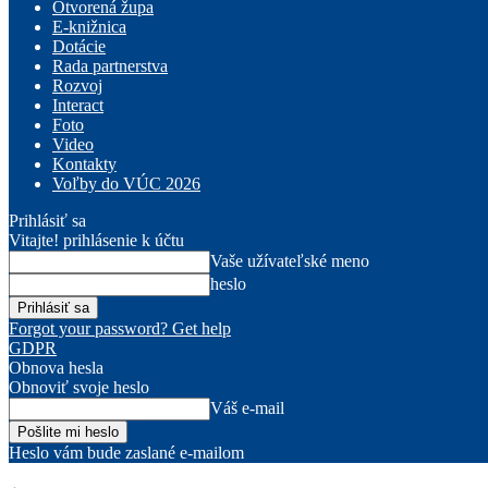
Otvorená župa
E-knižnica
Dotácie
Rada partnerstva
Rozvoj
Interact
Foto
Video
Kontakty
Voľby do VÚC 2026
Prihlásiť sa
Vitajte! prihlásenie k účtu
Vaše užívateľské meno
heslo
Forgot your password? Get help
GDPR
Obnova hesla
Obnoviť svoje heslo
Váš e-mail
Heslo vám bude zaslané e-mailom