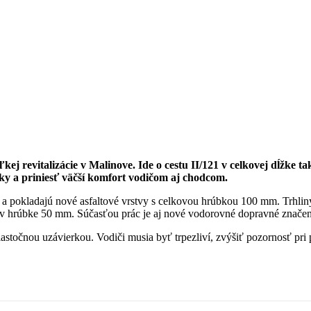
ej revitalizácie v Malinove. Ide o cestu II/121 v celkovej dĺžke t
ky a priniesť väčší komfort vodičom aj chodcom.
 a pokladajú nové asfaltové vrstvy s celkovou hrúbkou 100 mm. Trhlin
v hrúbke 50 mm. Súčasťou prác je aj nové vodorovné dopravné značeni
stočnou uzávierkou. Vodiči musia byť trpezliví, zvýšiť pozornosť pri 