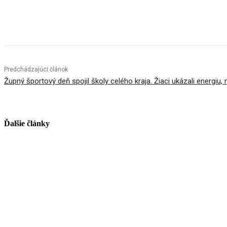
Facebook
X
Linkedin
Tumblr
Predchádzajúci článok
Župný športový deň spojil školy celého kraja. Žiaci ukázali energiu
Ďalšie články