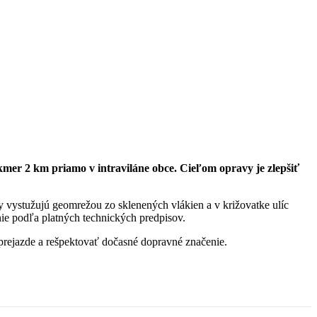
akmer 2 km priamo v intraviláne obce. Cieľom opravy je zlepšiť
y vystužujú geomrežou zo sklenených vlákien a v križovatke ulíc
e podľa platných technických predpisov.
prejazde a rešpektovať dočasné dopravné značenie.