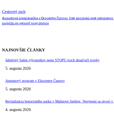
Cestovný ruch
Augustová prespávačka v Ekocentre Čunovo: Deti spoznajú svet netopierov 
pomôžu im vytvoriť nový domov
NAJNOVŠIE ČLÁNKY
Jubilejný Salón výtvarníkov nesie STOPU troch desaťročí tvorby
5. augusta 2026
Augustový program v Ekocentre Čunovo
5. augusta 2026
Revitalizácia historického parku v Malinove finišuje. Verejnosti sa otvorí v
4. augusta 2026