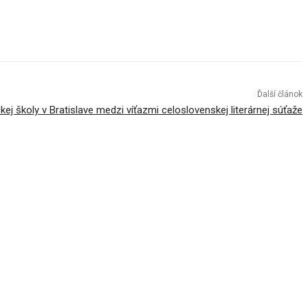
Ďalší článok
kej školy v Bratislave medzi víťazmi celoslovenskej literárnej súťaže