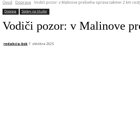
Úvod
Doprava
Vodiči pozor: v Malinove prebieha oprava takmer 2 km cest
Doprava
Správy na titulke
Vodiči pozor: v Malinove pr
redakcia-bsk
7. októbra 2025
Facebook
X
Linkedin
Tumblr