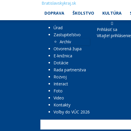
Bratislavskykraj.sk
DOPRAVA
ŠKOLSTVO
KULTÚRA
Úrad
Prihlásiť sa
Zastupiteľstvo
Vitajte! prihláseni
Archív
Otvorená župa
E-knižnica
Dotácie
Rada partnerstva
Rozvoj
Interact
Foto
Video
Kontakty
Voľby do VÚC 2026