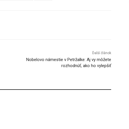
Tumblr
Ďalší článok
Nobelovo námestie v Petržalke: Aj vy môžete
rozhodnúť, ako ho vylepšiť