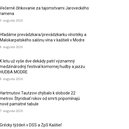
Večerné člnkovanie za tajomstvami Jaroveckého
ramena
9. augusta 2026
Hľadáme prevádzkara/prevádzkarku vínotéky a
Malokarpatského salónu vína v kaštieli v Modre
8. augusta 2026
K letu už vyše dve dekády patrí významný
medzinárodný festival komornej hudby a jazzu
HUDBA MODRE
8. augusta 2026
Hartmutovi Tautzovi chýbalo k slobode 22
metrov. Štyridsať rokov od smrti pripomínajú
nové pamätné tabule
7. augusta 2026
Grécky týždeň v DSS a ZpS Kaštieľ