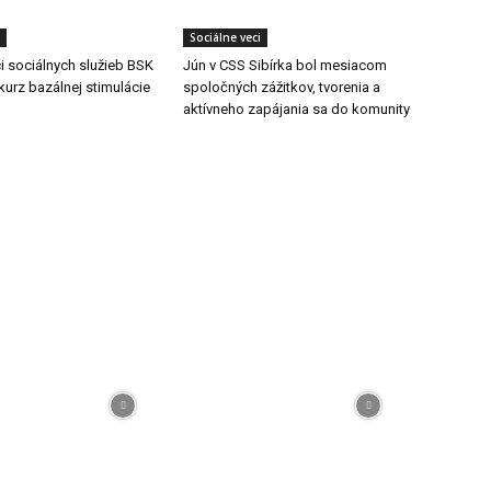
Sociálne veci
 sociálnych služieb BSK
Jún v CSS Sibírka bol mesiacom
kurz bazálnej stimulácie
spoločných zážitkov, tvorenia a
aktívneho zapájania sa do komunity