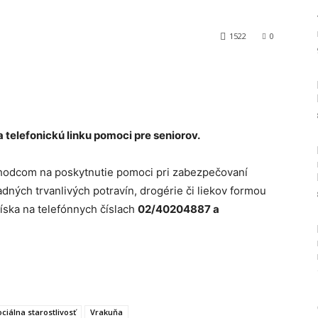
1522
0
Tumblr
 telefonickú linku pomoci pre seniorov.
chodcom na poskytnutie pomoci pri zabezpečovaní
ých trvanlivých potravín, drogérie či liekov formou
íska na telefónnych číslach
02/40204887 a
ciálna starostlivosť
Vrakuňa