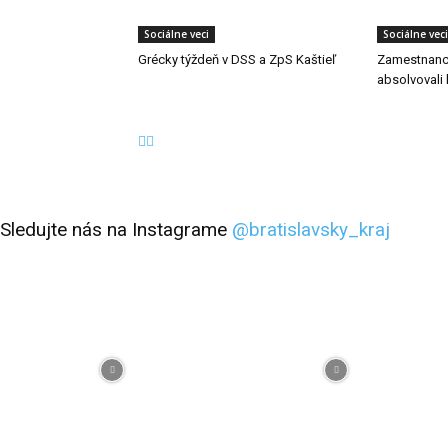
Sociálne veci
Sociálne veci
Grécky týždeň v DSS a ZpS Kaštieľ
Zamestnanci
absolvovali 
Sledujte nás na Instagrame
@bratislavsky_kraj