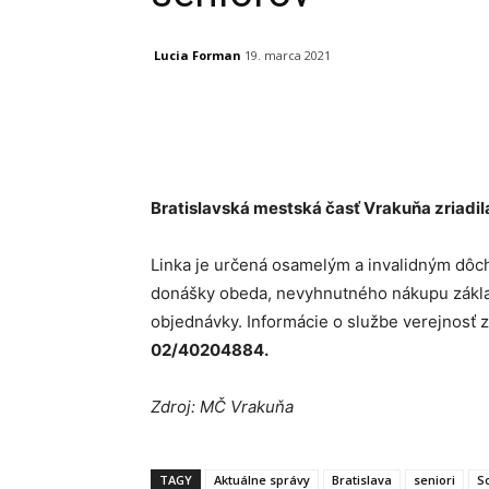
Lucia Forman
19. marca 2021
Facebook
X
Linkedin
Bratislavská mestská časť Vrakuňa zriadila
Linka je určená osamelým a invalidným dô
donášky obeda, nevyhnutného nákupu základn
objednávky. Informácie o službe verejnosť z
02/40204884.
Zdroj: MČ Vrakuňa
TAGY
Aktuálne správy
Bratislava
seniori
So