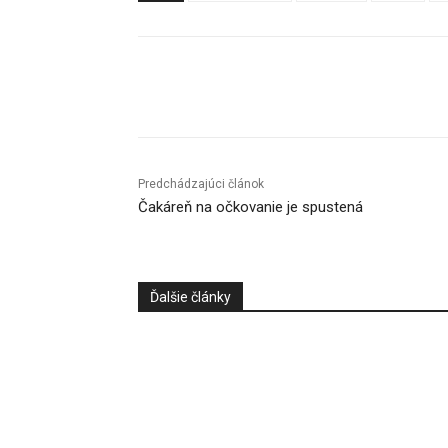
Facebook
X
Linkedin
Predchádzajúci článok
Čakáreň na očkovanie je spustená
Ďalšie články