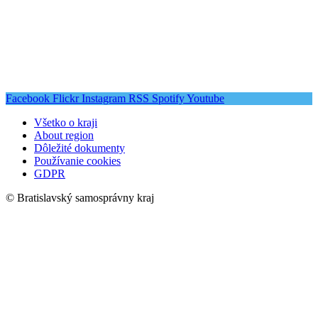
Facebook
Flickr
Instagram
RSS
Spotify
Youtube
Všetko o kraji
About region
Dôležité dokumenty
Používanie cookies
GDPR
© Bratislavský samosprávny kraj