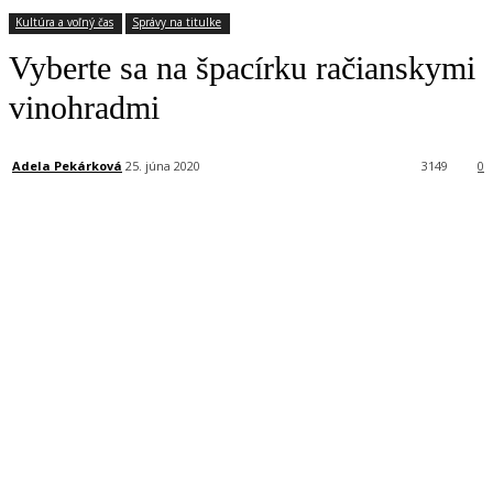
Kultúra a voľný čas
Správy na titulke
Vyberte sa na špacírku račianskymi
vinohradmi
Adela Pekárková
25. júna 2020
3149
0
Facebook
X
Linkedin
Tumblr