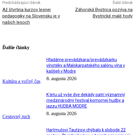
Predchádzajúci článok
Ďalší článok
Až štvrtina kurzov lesnej
Záhorská Bystrica pozýva na
pedagogiky na Slovensku je v
Bystrické malé hody
našich lesoch
Ďalšie články
Hľadáme prevádzkara/prevádzkarku
vínotéky a Malokarpatského salónu vína v
kaštieli v Modre
8. augusta 2026
Kultúra a voľný čas
K letu už vyše dve dekády patrí významný
medzinárodný festival komornej hudby a
jazzu HUDBA MODRE
8. augusta 2026
Cestovný ruch
Hartmutovi Tautzovi chýbalo k slobode 22