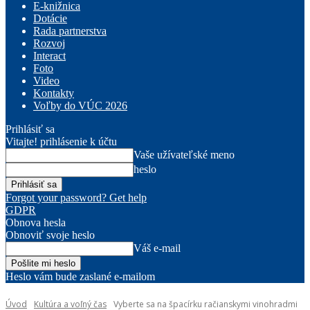
E-knižnica
Dotácie
Rada partnerstva
Rozvoj
Interact
Foto
Video
Kontakty
Voľby do VÚC 2026
Prihlásiť sa
Vitajte! prihlásenie k účtu
Vaše užívateľské meno
heslo
Forgot your password? Get help
GDPR
Obnova hesla
Obnoviť svoje heslo
Váš e-mail
Heslo vám bude zaslané e-mailom
Úvod
Kultúra a voľný čas
Vyberte sa na špacírku račianskymi vinohradmi