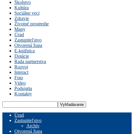
Školstvo
Kultúra
Sociálne veci
Zdravie
Životné prostredie
Mapy
Úrad
Zastupiteľstvo
Otvorená župa
E-knižnica
Dotácie
Rada partnerstva
Rozvoj
Interact
Foto
Video
Podujatia
Kontakty
Úrad
Zastupiteľstvo
Archív
Otvorená župa