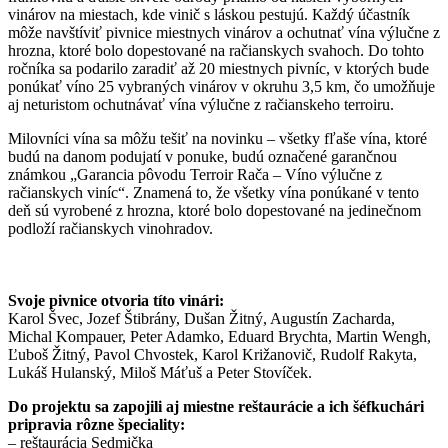
vinárov na miestach, kde vinič s láskou pestujú. Každý účastník
môže navštíviť pivnice miestnych vinárov a ochutnať vína výlučne z
hrozna, ktoré bolo dopestované na račianskych svahoch. Do tohto
ročníka sa podarilo zaradiť až 20 miestnych pivníc, v ktorých bude
ponúkať víno 25 vybraných vinárov v okruhu 3,5 km, čo umožňuje
aj neturistom ochutnávať vína výlučne z račianskeho terroiru.
Milovníci vína sa môžu tešiť na novinku – všetky fľaše vína, ktoré
budú na danom podujatí v ponuke, budú označené garančnou
známkou „Garancia pôvodu Terroir Rača – Víno výlučne z
račianskych viníc“. Znamená to, že všetky vína ponúkané v tento
deň sú vyrobené z hrozna, ktoré bolo dopestované na jedinečnom
podloží račianskych vinohradov.
Svoje pivnice otvoria títo vinári:
Karol Švec, Jozef Štibrány, Dušan Žitný, Augustín Zacharda,
Michal Kompauer, Peter Adamko, Eduard Brychta, Martin Wengh,
Ľuboš Žitný, Pavol Chvostek, Karol Križanovič, Rudolf Rakyta,
Lukáš Hulanský, Miloš Máťuš a Peter Stovíček.
Do projektu sa zapojili aj miestne reštaurácie a ich šéfkuchári
pripravia rôzne špeciality:
– reštaurácia Sedmička