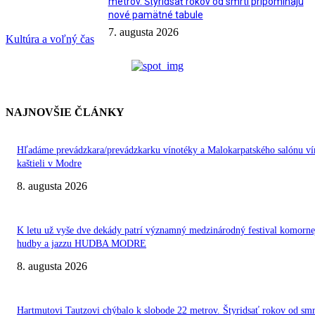
metrov. Štyridsať rokov od smrti pripomínajú
nové pamätné tabule
7. augusta 2026
Kultúra a voľný čas
NAJNOVŠIE ČLÁNKY
Hľadáme prevádzkara/prevádzkarku vínotéky a Malokarpatského salónu ví
kaštieli v Modre
8. augusta 2026
K letu už vyše dve dekády patrí významný medzinárodný festival komorne
hudby a jazzu HUDBA MODRE
8. augusta 2026
Hartmutovi Tautzovi chýbalo k slobode 22 metrov. Štyridsať rokov od smr