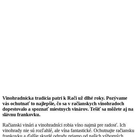
Vinohradnícka tradícia patrí k Rači už dlhé roky. Pozývame
vás ochutnať to najlepšie, čo sa v račianskych vinohradoch
dopestovalo a spoznať miestnych vinárov. Tešiť sa môžete aj na
slávnu frankovku.
Račianski vinári a vinohradníci robia víno najmä pre radosť. Ich
vinohrady nie sú rozľahlé, ale vína fantastické. Ochutnajte račiansku
frankovku a ďalšie skvelé odrody priamo od našich výborných