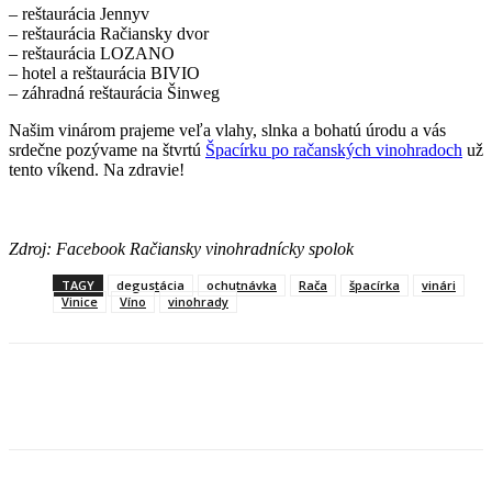
– reštaurácia Jennyv
– reštaurácia Račiansky dvor
– reštaurácia LOZANO
– hotel a reštaurácia BIVIO
– záhradná reštaurácia Šinweg
Našim vinárom prajeme veľa vlahy, slnka a bohatú úrodu a vás
srdečne pozývame na štvrtú
Špacírku po račanských vinohradoch
už
tento víkend. Na zdravie!
Zdroj: Facebook Račiansky vinohradnícky spolok
TAGY
degustácia
ochutnávka
Rača
špacírka
vinári
Vinice
Víno
vinohrady
Facebook
X
Linkedin
Tumblr