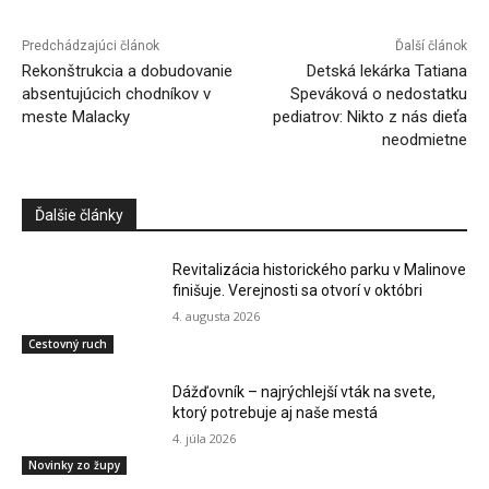
Predchádzajúci článok
Ďalší článok
Rekonštrukcia a dobudovanie
Detská lekárka Tatiana
absentujúcich chodníkov v
Speváková o nedostatku
meste Malacky
pediatrov: Nikto z nás dieťa
neodmietne
Ďalšie články
Revitalizácia historického parku v Malinove
finišuje. Verejnosti sa otvorí v októbri
4. augusta 2026
Cestovný ruch
Dážďovník – najrýchlejší vták na svete,
ktorý potrebuje aj naše mestá
4. júla 2026
Novinky zo župy