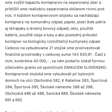
sme zvýšili kapacitu kontajnerov na separovaný zber a
priblížili sme realizáciu separovania občanom rovno pod
nos. V každom kontajnerovom stojisku sa nachádzajú
kontajnery na: komunálny odpad, papier, plast (kde patria
aj tetrapaky a drobný kovový odpad), sklo, použité
batérie, použité oleje a tuky a ako posledný pribudol
kontajner na biologicky rozložiteľný kuchynský odpad.
Celkovo na vybudovanie 21 stojísk sme preinvestovali
finančné prostriedky v celkovej sume 143 930,91 . Časť z
nich, konkrétne 40 000,- , sa nám podarilo získať formou
účelového grantu od spoločnosti DANUCEM SLOVENSKO.
Kontajnerové stojiská sme vybudovali pri bytových
domoch na ulici Obchodná 382, K Rašeline 383, Športová
384, Športová 385, Školské námestie 388 až 398,
Obchodná 486 až 488, Senická 689, Školské námestie
691 a 692.