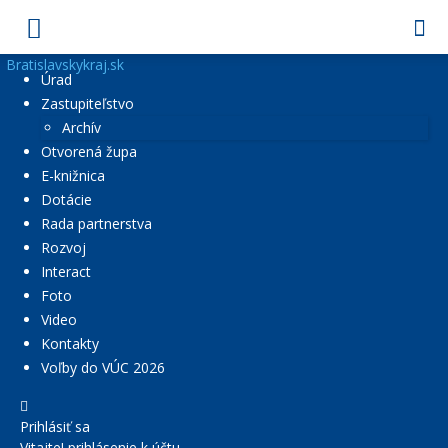
Bratislavskykraj.sk
Úrad
Zastupiteľstvo
Archív
Otvorená župa
E-knižnica
Dotácie
Rada partnerstva
Rozvoj
Interact
Foto
Video
Kontakty
Voľby do VÚC 2026
Prihlásiť sa
Vitajte! prihlásenie k účtu