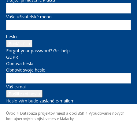
Vaše užívateľské meno
heslo
Forgot your password? Get help
GDPR
Obnova hesla
Obnoviť svoje heslo
Váš e-mail
Heslo vám bude zaslané e-mailom
Úvod
Databáza projektov miest a obcí BSK
Vybudovanie nových
kontajnerových stojísk v meste Malacky
Databáza projektov miest a obcí BSK
Životné prostredie