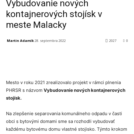
Vybudovanie nových
kontajnerových stojísk v
meste Malacky
Martin Adamík
28. septembra 2022
2027
0
Facebook
X
Linkedin
Tumblr
Mesto v roku 2021 zrealizovalo projekt v rámci plnenia
PHRSR s názvom
Vybudovanie nových kontajnerových
stojísk.
Na zlepšenie separovania komunálneho odpadu v časti
obci s bytovými domami sme sa rozhodli vybudovať
každému bytovému domu vlastné stojisko. Týmto krokom