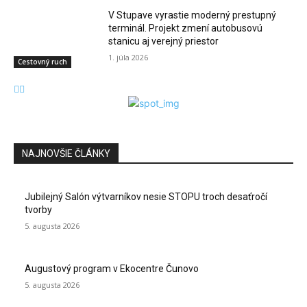
V Stupave vyrastie moderný prestupný
terminál. Projekt zmení autobusovú
stanicu aj verejný priestor
1. júla 2026
Cestovný ruch
NAJNOVŠIE ČLÁNKY
Jubilejný Salón výtvarníkov nesie STOPU troch desaťročí
tvorby
5. augusta 2026
Augustový program v Ekocentre Čunovo
5. augusta 2026