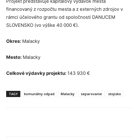
Projekt predstavuje kapitálový výdavok mesta
financovaný z rozpočtu mesta a z externých zdrojov v
rámci účelového grantu od spoločnosti DANUCEM
SLOVENSKO (vo výške 40 000 €).
Okres:
Malacky
Mesto:
Malacky
Celkové výdavky projektu:
143 930 €
TAGY
komunálny odpad
Malacky
separovanie
stojisko
Facebook
X
Linkedin
Tumblr