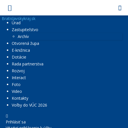
Bratislavskykraj.sk
Úrad
Zastupiteľstvo
Archív
Otvorená župa
E-knižnica
Dotácie
Rada partnerstva
Rozvoj
Interact
Foto
Video
Kontakty
Voľby do VÚC 2026
Prihlásiť sa
Vitajte! prihlásenie k účtu