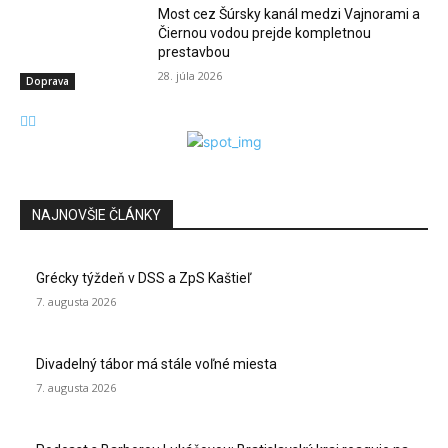
Most cez Šúrsky kanál medzi Vajnorami a
Čiernou vodou prejde kompletnou
prestavbou
28. júla 2026
Doprava
NAJNOVŠIE ČLÁNKY
Grécky týždeň v DSS a ZpS Kaštieľ
7. augusta 2026
Divadelný tábor má stále voľné miesta
7. augusta 2026