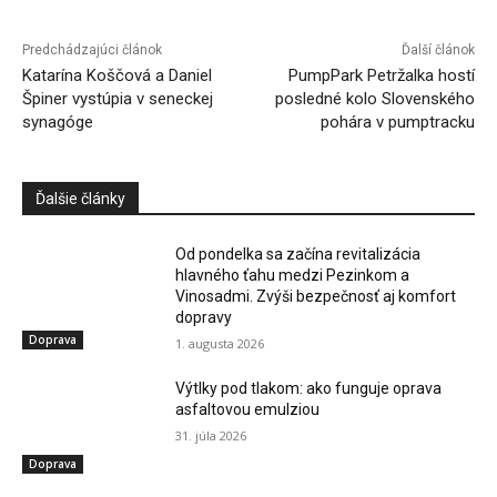
Predchádzajúci článok
Ďalší článok
Katarína Koščová a Daniel
PumpPark Petržalka hostí
Špiner vystúpia v seneckej
posledné kolo Slovenského
synagóge
pohára v pumptracku
Ďalšie články
Od pondelka sa začína revitalizácia
hlavného ťahu medzi Pezinkom a
Vinosadmi. Zvýši bezpečnosť aj komfort
dopravy
Doprava
1. augusta 2026
Výtlky pod tlakom: ako funguje oprava
asfaltovou emulziou
31. júla 2026
Doprava