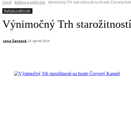
Úvod
Kultúra a voľný čas
Výnimočný Trh starožitností na hrade Červený Ka
Kultúra a voľný čas
Výnimočný Trh starožitnost
Jana Šantavá
24. apríla 2024
Facebook
X
Linkedin
Tumblr