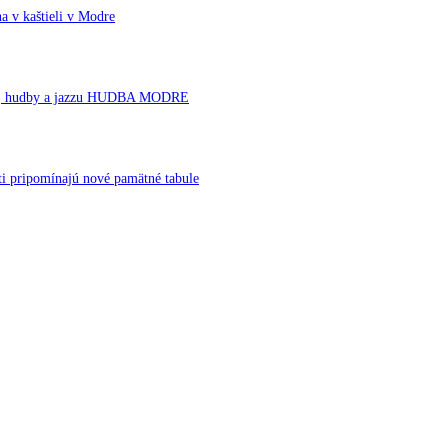
a v kaštieli v Modre
rnej hudby a jazzu HUDBA MODRE
ti pripomínajú nové pamätné tabule