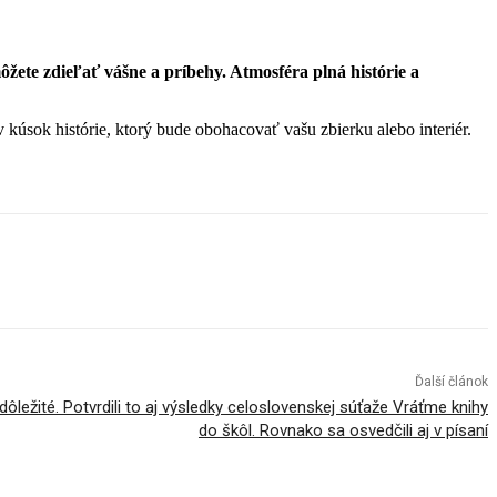
môžete zdieľať vášne a príbehy. Atmosféra plná histórie a
kúsok histórie, ktorý bude obohacovať vašu zbierku alebo interiér.
Ďalší článok
 dôležité. Potvrdili to aj výsledky celoslovenskej súťaže Vráťme knihy
do škôl. Rovnako sa osvedčili aj v písaní