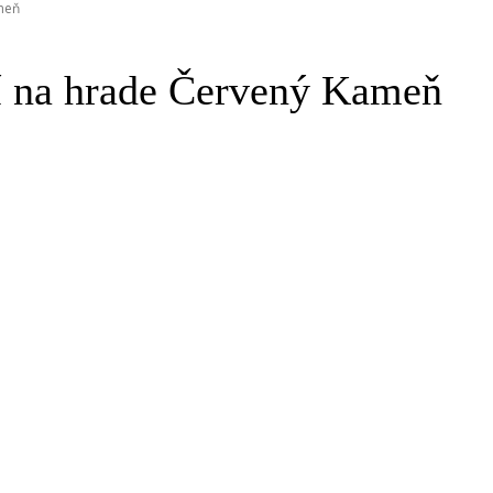
meň
í na hrade Červený Kameň