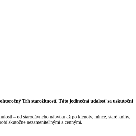
toročný Trh starožitností. Táto jedinečná udalosť sa uskutoční
ulosti – od starodávneho nábytku až po klenoty, mince, staré knihy,
h robí skutočne nezameniteľnými a cennými.