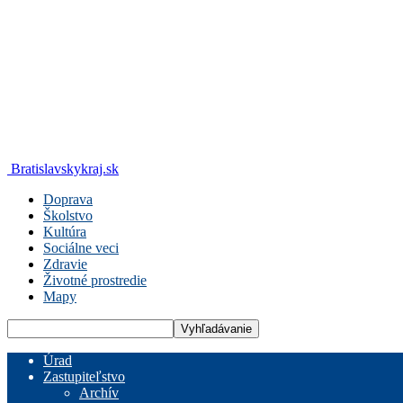
Bratislavskykraj.sk
Doprava
Školstvo
Kultúra
Sociálne veci
Zdravie
Životné prostredie
Mapy
Úrad
Zastupiteľstvo
Archív