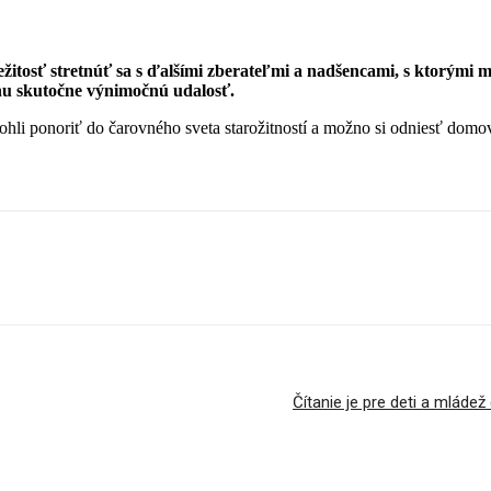
ležitosť stretnúť sa s ďalšími zberateľmi a nadšencami, s ktorými 
rhu skutočne výnimočnú udalosť.
li ponoriť do čarovného sveta starožitností a možno si odniesť domov 
Čítanie je pre deti a mládež