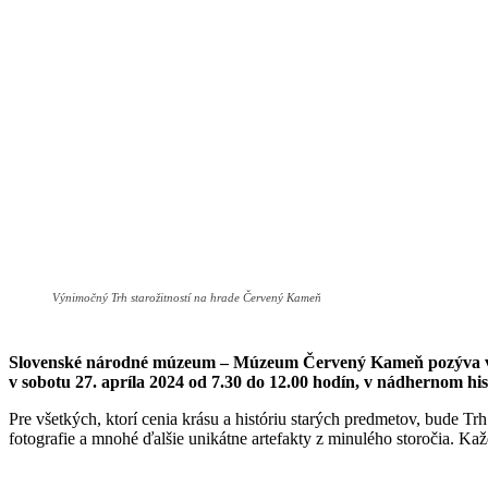
Výnimočný Trh starožitností na hrade Červený Kameň
Slovenské národné múzeum – Múzeum Červený Kameň pozýva všetký
v sobotu 27. apríla 2024 od 7.30 do 12.00 hodín, v nádhernom 
Pre všetkých, ktorí cenia krásu a históriu starých predmetov, bude T
fotografie a mnohé ďalšie unikátne artefakty z minulého storočia. K