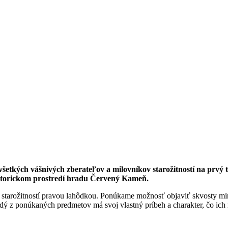
ch vášnivých zberateľov a milovníkov starožitností na prvý toh
historickom prostredí hradu Červený Kameň.
rh starožitností pravou lahôdkou. Ponúkame možnosť objaviť skvosty min
aždý z ponúkaných predmetov má svoj vlastný príbeh a charakter, čo ic