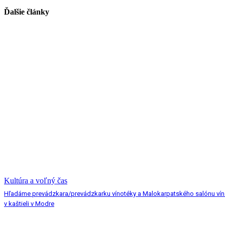
Ďalšie články
Kultúra a voľný čas
Hľadáme prevádzkara/prevádzkarku vínotéky a Malokarpatského salónu vín
v kaštieli v Modre