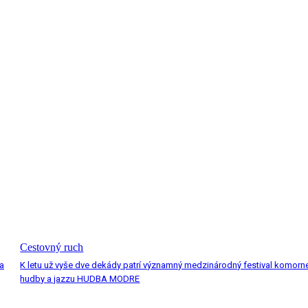
Cestovný ruch
a
K letu už vyše dve dekády patrí významný medzinárodný festival komorn
hudby a jazzu HUDBA MODRE