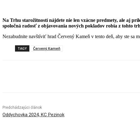
Na Trhu starožitností nájdete nie len vzácne predmety, ale aj prí
spoločná radosť z objavovania nových pokladov robia z tohto t
Nezabudnite navštíviť hrad Červený Kameň v tento deň, aby ste sa moh
TAGY
Červený Kameň
Facebook
X
Linkedin
Tumblr
Predchádzajúci článok
Oddychovka 2024, KC Pezinok