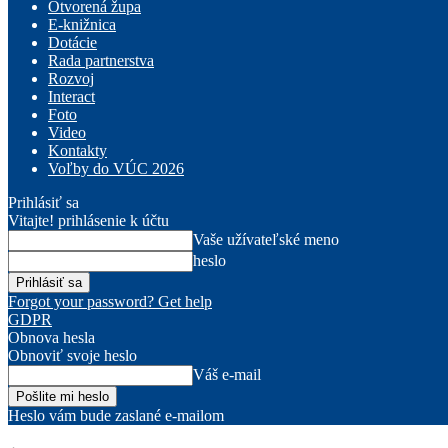
Otvorená župa
E-knižnica
Dotácie
Rada partnerstva
Rozvoj
Interact
Foto
Video
Kontakty
Voľby do VÚC 2026
Prihlásiť sa
Vitajte! prihlásenie k účtu
Vaše užívateľské meno
heslo
Forgot your password? Get help
GDPR
Obnova hesla
Obnoviť svoje heslo
Váš e-mail
Heslo vám bude zaslané e-mailom