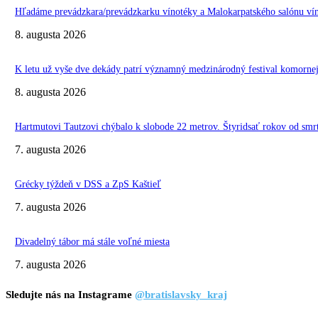
Hľadáme prevádzkara/prevádzkarku vínotéky a Malokarpatského salónu vín
8. augusta 2026
K letu už vyše dve dekády patrí významný medzinárodný festival komo
8. augusta 2026
Hartmutovi Tautzovi chýbalo k slobode 22 metrov. Štyridsať rokov od smr
7. augusta 2026
Grécky týždeň v DSS a ZpS Kaštieľ
7. augusta 2026
Divadelný tábor má stále voľné miesta
7. augusta 2026
Sledujte nás na Instagrame
@bratislavsky_kraj