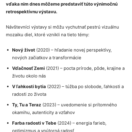
vďaka nim dnes môžeme predstaviť túto výnimočnú
retrospektívnu výstavu.
Návštevníci výstavy si môžu vychutnať pestrú vizuálnu
mozaiku diel, ktoré vznikli na tieto témy:
Nový život
(2020) – hľadanie novej perspektívy,
nových začiatkov a transformácie
Vďačnosť Zemi
(2021) – pocta prírode, pôde, krajine a
životu okolo nás
V ľahkosti bytia
(2022) – túžba po slobode, ľahkosti a
radosti zo života
Ty, Tu a Teraz
(2023) – uvedomenie si prítomného
okamihu, autenticity a vzťahov
Farba radosti v Tebe
(2024) – energia farieb,
optimizmus a vnútorná radosť