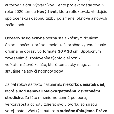
autorov Salónu výtvarníkov. Tento projekt odštartoval v
roku 2020 témou
Nový život
, ktorá reflektovala vtedajšiu
spoločenskú i osobnú túžbu po zmene, obnove a nových
začiatkoch.
Odvtedy sa kolektívna tvorba stala krásnym rituálom
Salónu, počas ktorého umelci každoročne vytvárali malé
originálne obrazy vo formáte
30 × 30 cm
. Spoločným
zavesením či zostavením týchto diel vznikli
veľkoformátové koláže, ktoré tematicky reagovali na
aktuálne nálady či hodnoty doby.
Za päť rokov sa takto nazbieralo
niekoľko desiatok diel
,
ktoré autori
venovali Malokarpatskému osvetovému
stredisku
.
Za túto nesmierne cennú podporu,
veľkorysosť a ochotu zdieľať svoju tvorbu so širšou
verejnosťou všetkým autorom
srdečne ďakujeme
. Práve