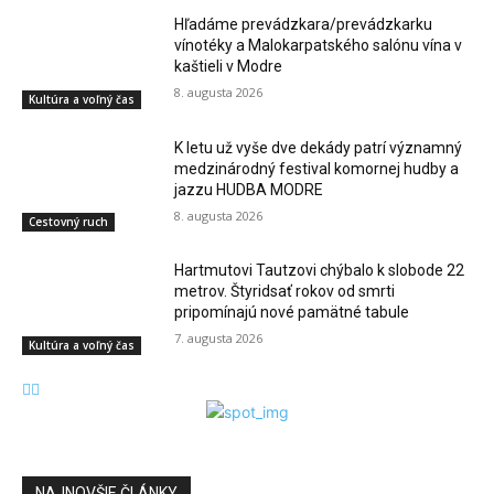
Hľadáme prevádzkara/prevádzkarku
vínotéky a Malokarpatského salónu vína v
kaštieli v Modre
8. augusta 2026
Kultúra a voľný čas
K letu už vyše dve dekády patrí významný
medzinárodný festival komornej hudby a
jazzu HUDBA MODRE
8. augusta 2026
Cestovný ruch
Hartmutovi Tautzovi chýbalo k slobode 22
metrov. Štyridsať rokov od smrti
pripomínajú nové pamätné tabule
7. augusta 2026
Kultúra a voľný čas
NAJNOVŠIE ČLÁNKY