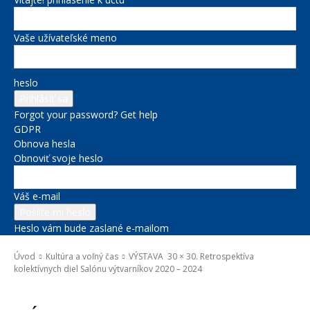
Vaše užívateľské meno
heslo
Forgot your password? Get help
GDPR
Obnova hesla
Obnoviť svoje heslo
Váš e-mail
Heslo vám bude zaslané e-mailom
Úvod
Kultúra a voľný čas
VÝSTAVA 30 × 30. Retrospektíva
kolektívnych diel Salónu výtvarníkov 2020 – 2024
Kultúra a voľný čas