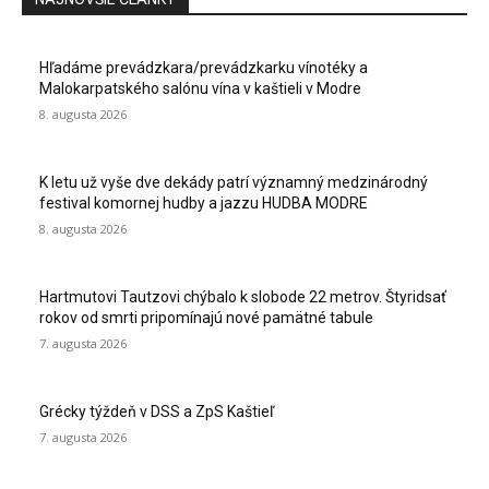
Hľadáme prevádzkara/prevádzkarku vínotéky a
Malokarpatského salónu vína v kaštieli v Modre
8. augusta 2026
K letu už vyše dve dekády patrí významný medzinárodný
festival komornej hudby a jazzu HUDBA MODRE
8. augusta 2026
Hartmutovi Tautzovi chýbalo k slobode 22 metrov. Štyridsať
rokov od smrti pripomínajú nové pamätné tabule
7. augusta 2026
Grécky týždeň v DSS a ZpS Kaštieľ
7. augusta 2026