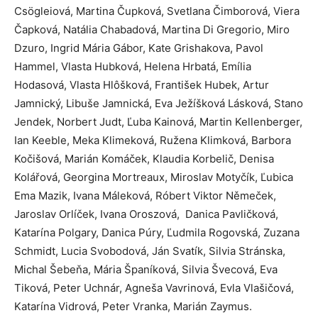
Csögleiová, Martina Čupková, Svetlana Čimborová, Viera
Čapková, Natália Chabadová, Martina Di Gregorio, Miro
Dzuro, Ingrid Mária Gábor, Kate Grishakova, Pavol
Hammel, Vlasta Hubková, Helena Hrbatá, Emília
Hodasová, Vlasta Hlôšková, František Hubek, Artur
Jamnický, Libuše Jamnická, Eva Ježíšková Lásková, Stano
Jendek, Norbert Judt, Ľuba Kainová, Martin Kellenberger,
Ian Keeble, Meka Klimeková, Ružena Klimková, Barbora
Kočišová, Marián Komáček, Klaudia Korbelič, Denisa
Kolářová, Georgina Mortreaux, Miroslav Motyčík, Ľubica
Ema Mazik, Ivana Máleková, Róbert Viktor Němeček,
Jaroslav Orlíček, Ivana Oroszová, Danica Pavličková,
Katarína Polgary, Danica Púry, Ľudmila Rogovská, Zuzana
Schmidt, Lucia Svobodová, Ján Svatík, Silvia Stránska,
Michal Šebeňa, Mária Španíková, Silvia Švecová, Eva
Tiková, Peter Uchnár, Agneša Vavrinová, Evla Vlašičová,
Katarína Vidrová, Peter Vranka, Marián Zaymus.