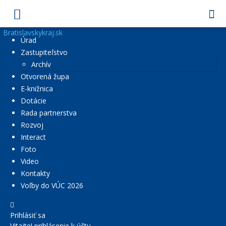
Bratislavskykraj.sk
Úrad
Zastupiteľstvo
Archív
Otvorená župa
E-knižnica
Dotácie
Rada partnerstva
Rozvoj
Interact
Foto
Video
Kontakty
Voľby do VÚC 2026
Prihlásiť sa
Vitajte! prihlásenie k účtu