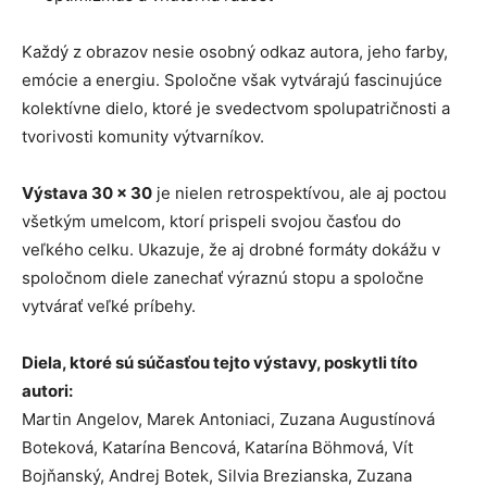
Každý z obrazov nesie osobný odkaz autora, jeho farby,
emócie a energiu. Spoločne však vytvárajú fascinujúce
kolektívne dielo, ktoré je svedectvom spolupatričnosti a
tvorivosti komunity výtvarníkov.
Výstava 30 × 30
je nielen retrospektívou, ale aj poctou
všetkým umelcom, ktorí prispeli svojou časťou do
veľkého celku. Ukazuje, že aj drobné formáty dokážu v
spoločnom diele zanechať výraznú stopu a spoločne
vytvárať veľké príbehy.
Diela, ktoré sú súčasťou tejto výstavy, poskytli títo
autori:
Martin Angelov, Marek Antoniaci, Zuzana Augustínová
Boteková, Katarína Bencová, Katarína Böhmová, Vít
Bojňanský, Andrej Botek, Silvia Brezianska, Zuzana