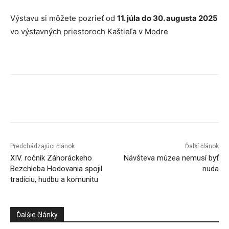
Výstavu si môžete pozrieť od
11. júla do 30. augusta 2025
vo výstavných priestoroch Kaštieľa v Modre
Facebook
X
Linkedin
Tumblr
Predchádzajúci článok
Ďalší článok
XIV. ročník Záhoráckeho
Návšteva múzea nemusí byť
Bezchleba Hodovania spojil
nuda
tradíciu, hudbu a komunitu
Ďalšie články